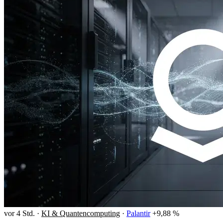
vor 4 Std.
·
KI & Quantencomputing
·
Palantir
+9,88 %