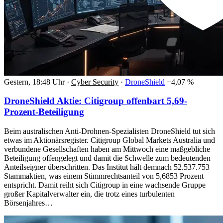
Gestern, 18:48 Uhr
·
Cyber Security
·
DroneShield
+4,07 %
DroneShield Aktie: Citigroup offenbart 5,69-
Prozent-Beteiligung
Beim australischen Anti-Drohnen-Spezialisten DroneShield tut sich
etwas im Aktionärsregister. Citigroup Global Markets Australia und
verbundene Gesellschaften haben am Mittwoch eine maßgebliche
Beteiligung offengelegt und damit die Schwelle zum bedeutenden
Anteilseigner überschritten. Das Institut hält demnach 52.537.753
Stammaktien, was einem Stimmrechtsanteil von 5,6853 Prozent
entspricht. Damit reiht sich Citigroup in eine wachsende Gruppe
großer Kapitalverwalter ein, die trotz eines turbulenten
Börsenjahres…