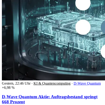
Gestern, 22:46 Uhr
·
KI & Quantencomputing
·
D-Wave Quantum
+6,98 %
D-Wave Quantum Aktie: Auftragsbestand springt
668 Prozent