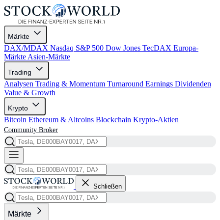
Märkte
DAX/MDAX
Nasdaq
S&P 500
Dow Jones
TecDAX
Europa-
Märkte
Asien-Märkte
Trading
Analysen
Trading & Momentum
Turnaround
Earnings
Dividenden
Value & Growth
Krypto
Bitcoin
Ethereum & Altcoins
Blockchain
Krypto-Aktien
Community
Broker
Schließen
Märkte