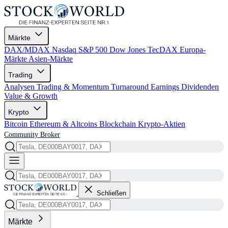
Märkte
DAX/MDAX
Nasdaq
S&P 500
Dow Jones
TecDAX
Europa-
Märkte
Asien-Märkte
Trading
Analysen
Trading & Momentum
Turnaround
Earnings
Dividenden
Value & Growth
Krypto
Bitcoin
Ethereum & Altcoins
Blockchain
Krypto-Aktien
Community
Broker
Schließen
Märkte