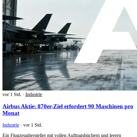
vor 1 Std.
·
Industrie
Airbus Aktie: 870er-Ziel erfordert 90 Maschinen pro
Monat
Industrie
·
vor 1 Std.
Ein Flugzeughersteller mit vollen Auftragsbüchern und leeren