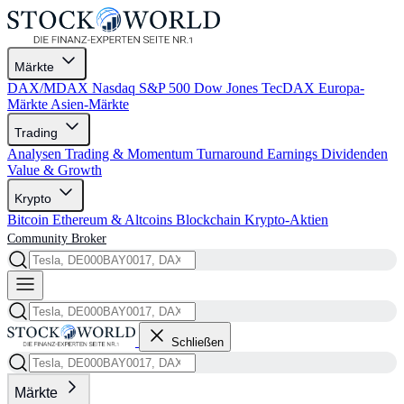
Märkte
DAX/MDAX
Nasdaq
S&P 500
Dow Jones
TecDAX
Europa-
Märkte
Asien-Märkte
Trading
Analysen
Trading & Momentum
Turnaround
Earnings
Dividenden
Value & Growth
Krypto
Bitcoin
Ethereum & Altcoins
Blockchain
Krypto-Aktien
Community
Broker
Schließen
Märkte