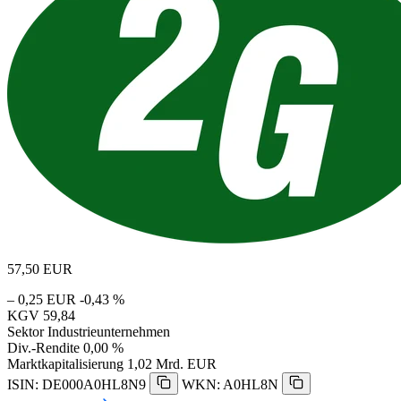
57,50
EUR
– 0,25 EUR
-0,43 %
KGV
59,84
Sektor
Industrieunternehmen
Div.-Rendite
0,00 %
Marktkapitalisierung
1,02 Mrd. EUR
ISIN: DE000A0HL8N9
WKN: A0HL8N