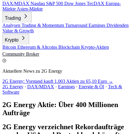
DAX/MDAX
Nasdaq
S&P 500
Dow Jones
TecDAX
Europa-
Märkte
Asien-Märkte
Trading
Analysen
Trading & Momentum
Turnaround
Earnings
Dividenden
Value & Growth
Krypto
Bitcoin
Ethereum & Altcoins
Blockchain
Krypto-Aktien
Community
Broker
Aktuellere News zu 2G Energy
2G Energy: Vorstand kauft 1.003 Aktien zu 65,10 Euro →
2G Energy
·
DAX/MDAX
·
Earnings
·
Energie & Öl
·
Tech &
Software
2G Energy Aktie: Über 400 Millionen
Aufträge
2G Energy verzeichnet Rekordaufträge