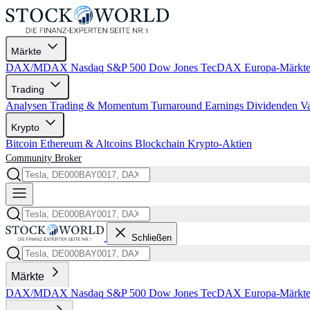
Märkte
DAX/MDAX
Nasdaq
S&P 500
Dow Jones
TecDAX
Europa-Märkt
Trading
Analysen
Trading & Momentum
Turnaround
Earnings
Dividenden
V
Krypto
Bitcoin
Ethereum & Altcoins
Blockchain
Krypto-Aktien
Community
Broker
Schließen
Märkte
DAX/MDAX
Nasdaq
S&P 500
Dow Jones
TecDAX
Europa-Märkt