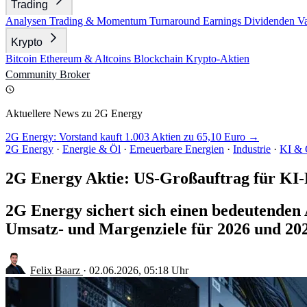
Trading
Analysen
Trading & Momentum
Turnaround
Earnings
Dividenden
V
Krypto
Bitcoin
Ethereum & Altcoins
Blockchain
Krypto-Aktien
Community
Broker
Aktuellere News zu 2G Energy
2G Energy: Vorstand kauft 1.003 Aktien zu 65,10 Euro →
2G Energy
·
Energie & Öl
·
Erneuerbare Energien
·
Industrie
·
KI & 
2G Energy Aktie: US-Großauftrag für KI
2G Energy sichert sich einen bedeutenden
Umsatz- und Margenziele für 2026 und 202
Felix Baarz
·
02.06.2026, 05:18 Uhr