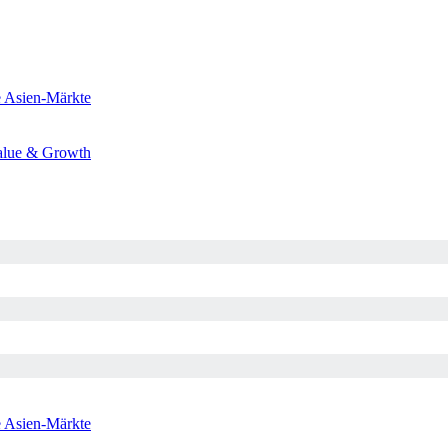
e
Asien-Märkte
alue & Growth
e
Asien-Märkte