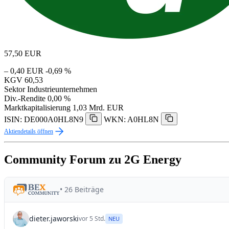
57,50
EUR
– 0,40 EUR
-0,69 %
KGV
60,53
Sektor
Industrieunternehmen
Div.-Rendite
0,00 %
Marktkapitalisierung
1,03 Mrd. EUR
ISIN: DE000A0HL8N9
WKN: A0HL8N
Aktiendetails öffnen
Community Forum zu 2G Energy