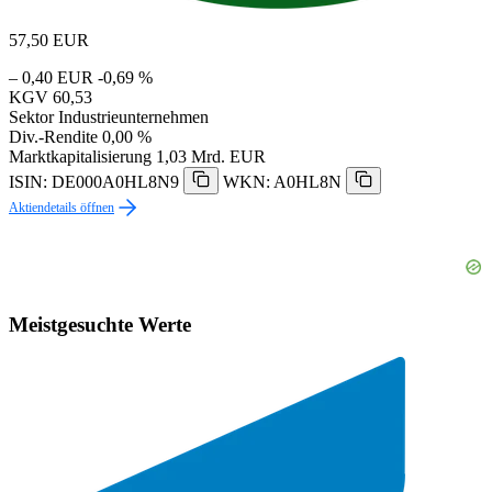
57,50
EUR
– 0,40 EUR
-0,69 %
KGV
60,53
Sektor
Industrieunternehmen
Div.-Rendite
0,00 %
Marktkapitalisierung
1,03 Mrd. EUR
ISIN: DE000A0HL8N9
WKN: A0HL8N
Aktiendetails öffnen
Meistgesuchte Werte