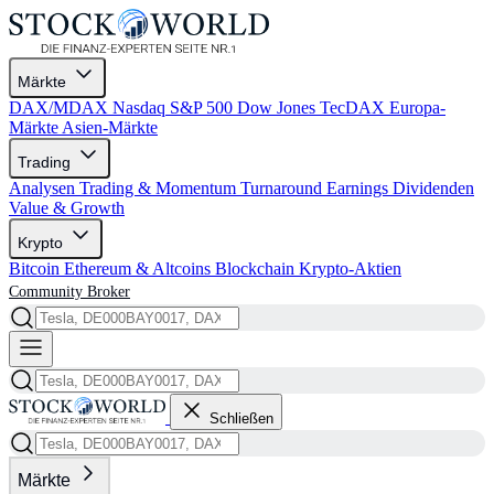
Märkte
DAX/MDAX
Nasdaq
S&P 500
Dow Jones
TecDAX
Europa-
Märkte
Asien-Märkte
Trading
Analysen
Trading & Momentum
Turnaround
Earnings
Dividenden
Value & Growth
Krypto
Bitcoin
Ethereum & Altcoins
Blockchain
Krypto-Aktien
Community
Broker
Schließen
Märkte