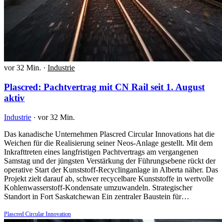
vor 32 Min.
·
Industrie
Plascred: Pachtvertrag mit CN Rail seit 1. August
aktiv
Industrie
·
vor 32 Min.
Das kanadische Unternehmen Plascred Circular Innovations hat die
Weichen für die Realisierung seiner Neos-Anlage gestellt. Mit dem
Inkrafttreten eines langfristigen Pachtvertrags am vergangenen
Samstag und der jüngsten Verstärkung der Führungsebene rückt der
operative Start der Kunststoff-Recyclinganlage in Alberta näher. Das
Projekt zielt darauf ab, schwer recycelbare Kunststoffe in wertvolle
Kohlenwasserstoff-Kondensate umzuwandeln. Strategischer
Standort in Fort Saskatchewan Ein zentraler Baustein für…
Plascred Circular Innovation