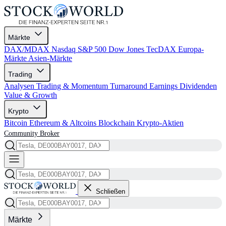
Märkte
DAX/MDAX
Nasdaq
S&P 500
Dow Jones
TecDAX
Europa-
Märkte
Asien-Märkte
Trading
Analysen
Trading & Momentum
Turnaround
Earnings
Dividenden
Value & Growth
Krypto
Bitcoin
Ethereum & Altcoins
Blockchain
Krypto-Aktien
Community
Broker
Schließen
Märkte