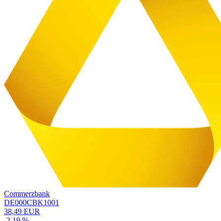
Commerzbank
DE000CBK1001
38,49 EUR
-2,19 %