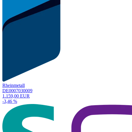
Rheinmetall
DE0007030009
1.159,00 EUR
-3,46 %