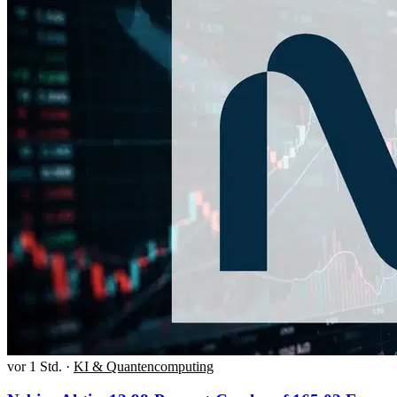
vor 1 Std.
·
KI & Quantencomputing