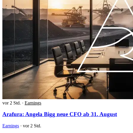
vor 2 Std.
·
Earnings
Arafura: Angela Bigg neue CFO ab 31. August
Earnings
·
vor 2 Std.