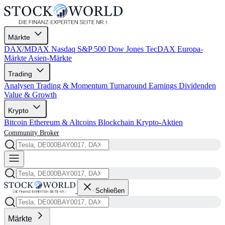
Märkte
DAX/MDAX
Nasdaq
S&P 500
Dow Jones
TecDAX
Europa-
Märkte
Asien-Märkte
Trading
Analysen
Trading & Momentum
Turnaround
Earnings
Dividenden
Value & Growth
Krypto
Bitcoin
Ethereum & Altcoins
Blockchain
Krypto-Aktien
Community
Broker
Schließen
Märkte