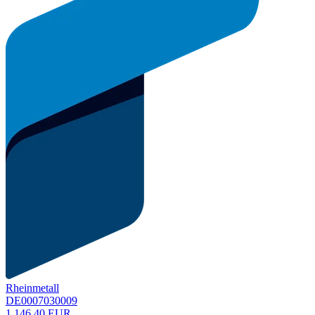
Rheinmetall
DE0007030009
1.146,40 EUR