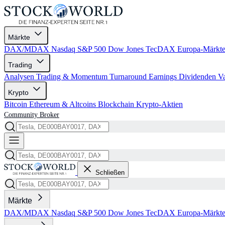
Märkte
DAX/MDAX
Nasdaq
S&P 500
Dow Jones
TecDAX
Europa-Märkt
Trading
Analysen
Trading & Momentum
Turnaround
Earnings
Dividenden
V
Krypto
Bitcoin
Ethereum & Altcoins
Blockchain
Krypto-Aktien
Community
Broker
Schließen
Märkte
DAX/MDAX
Nasdaq
S&P 500
Dow Jones
TecDAX
Europa-Märkt