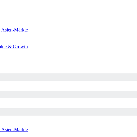
e
Asien-Märkte
alue & Growth
e
Asien-Märkte