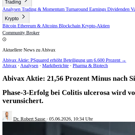
Trading
Analysen
Trading & Momentum
Turnaround
Earnings
Dividenden
V
Krypto
Bitcoin
Ethereum & Altcoins
Blockchain
Krypto-Aktien
Community
Broker
Aktuellere News zu Abivax
Abivax Aktie: PSquared erhöht Beteiligung um 6.600 Prozent →
Abivax
·
Analysen
·
Marktberichte
·
Pharma & Biotech
Abivax Aktie: 21,56 Prozent Minus nach S
Phase-3-Erfolg bei Colitis ulcerosa wird v
verunsichert.
Dr. Robert Sasse
·
05.06.2026, 10:34 Uhr