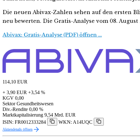
Die neuen Abivax-Zahlen sehen auf den ersten Blick 
neu bewerten. Die Gratis-Analyse vom 08. August z
Abivax: Gratis-Analyse (PDF) öffnen …
114,10
EUR
+ 3,90 EUR
+3,54 %
KGV
0,00
Sektor
Gesundheitswesen
Div.-Rendite
0,00 %
Marktkapitalisierung
9,54 Mrd. EUR
ISIN: FR0012333284
WKN: A14UQC
Aktiendetails öffnen