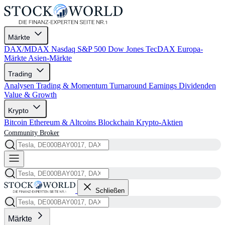
Märkte
DAX/MDAX
Nasdaq
S&P 500
Dow Jones
TecDAX
Europa-
Märkte
Asien-Märkte
Trading
Analysen
Trading & Momentum
Turnaround
Earnings
Dividenden
Value & Growth
Krypto
Bitcoin
Ethereum & Altcoins
Blockchain
Krypto-Aktien
Community
Broker
Schließen
Märkte