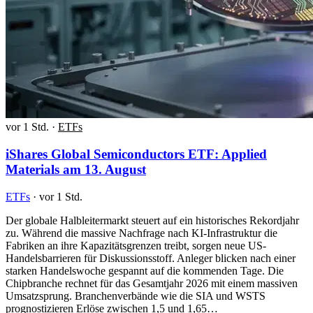
vor 1 Std.
·
ETFs
iShares Global Semiconductors ETF: Applied
Materials am 13. August
ETFs
·
vor 1 Std.
Der globale Halbleitermarkt steuert auf ein historisches Rekordjahr
zu. Während die massive Nachfrage nach KI-Infrastruktur die
Fabriken an ihre Kapazitätsgrenzen treibt, sorgen neue US-
Handelsbarrieren für Diskussionsstoff. Anleger blicken nach einer
starken Handelswoche gespannt auf die kommenden Tage. Die
Chipbranche rechnet für das Gesamtjahr 2026 mit einem massiven
Umsatzsprung. Branchenverbände wie die SIA und WSTS
prognostizieren Erlöse zwischen 1,5 und 1,65…