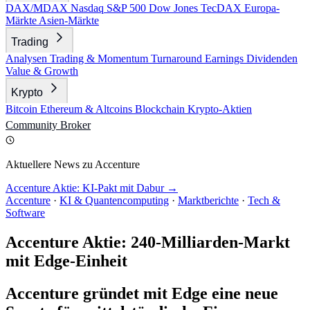
DAX/MDAX
Nasdaq
S&P 500
Dow Jones
TecDAX
Europa-
Märkte
Asien-Märkte
Trading
Analysen
Trading & Momentum
Turnaround
Earnings
Dividenden
Value & Growth
Krypto
Bitcoin
Ethereum & Altcoins
Blockchain
Krypto-Aktien
Community
Broker
Aktuellere News zu Accenture
Accenture Aktie: KI-Pakt mit Dabur →
Accenture
·
KI & Quantencomputing
·
Marktberichte
·
Tech &
Software
Accenture Aktie: 240-Milliarden-Markt
mit Edge-Einheit
Accenture gründet mit Edge eine neue