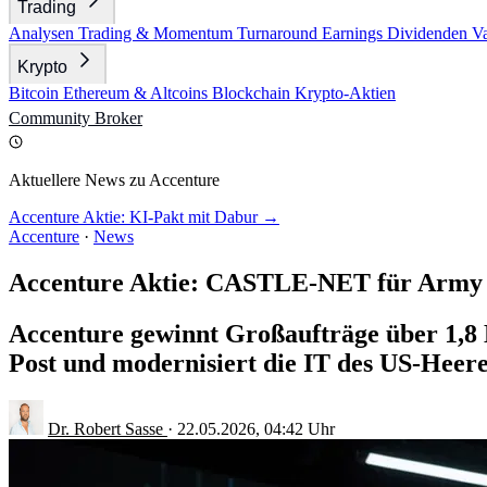
Trading
Analysen
Trading & Momentum
Turnaround
Earnings
Dividenden
V
Krypto
Bitcoin
Ethereum & Altcoins
Blockchain
Krypto-Aktien
Community
Broker
Aktuellere News zu Accenture
Accenture Aktie: KI-Pakt mit Dabur →
Accenture
·
News
Accenture Aktie: CASTLE-NET für Army 
Accenture gewinnt Großaufträge über 1,8 M
Post und modernisiert die IT des US-Heere
Dr. Robert Sasse
·
22.05.2026, 04:42 Uhr