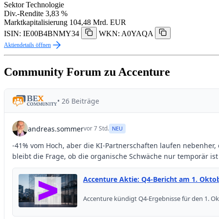
Sektor
Technologie
Div.-Rendite
3,83 %
Marktkapitalisierung
104,48 Mrd. EUR
ISIN: IE00B4BNMY34
WKN: A0YAQA
Aktiendetails öffnen
Community Forum zu Accenture