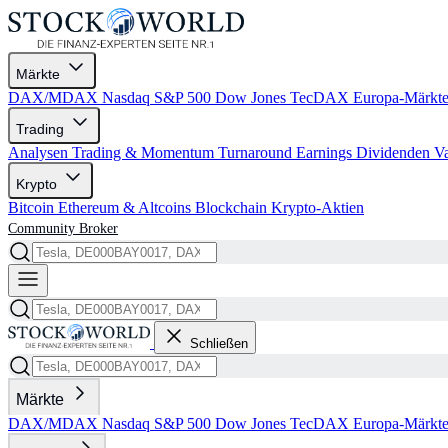
Märkte
DAX/MDAX
Nasdaq
S&P 500
Dow Jones
TecDAX
Europa-Märkt
Trading
Analysen
Trading & Momentum
Turnaround
Earnings
Dividenden
V
Krypto
Bitcoin
Ethereum & Altcoins
Blockchain
Krypto-Aktien
Community
Broker
Schließen
Märkte
DAX/MDAX
Nasdaq
S&P 500
Dow Jones
TecDAX
Europa-Märkt