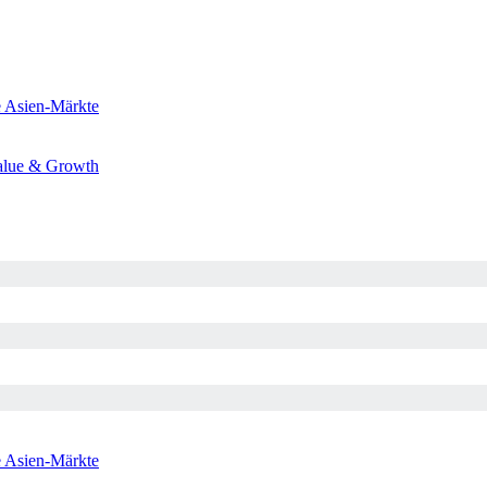
e
Asien-Märkte
alue & Growth
e
Asien-Märkte