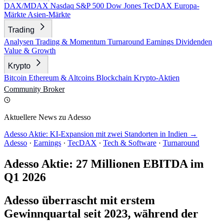
DAX/MDAX
Nasdaq
S&P 500
Dow Jones
TecDAX
Europa-
Märkte
Asien-Märkte
Trading
Analysen
Trading & Momentum
Turnaround
Earnings
Dividenden
Value & Growth
Krypto
Bitcoin
Ethereum & Altcoins
Blockchain
Krypto-Aktien
Community
Broker
Aktuellere News zu Adesso
Adesso Aktie: KI-Expansion mit zwei Standorten in Indien →
Adesso
·
Earnings
·
TecDAX
·
Tech & Software
·
Turnaround
Adesso Aktie: 27 Millionen EBITDA im
Q1 2026
Adesso überrascht mit erstem
Gewinnquartal seit 2023, während der