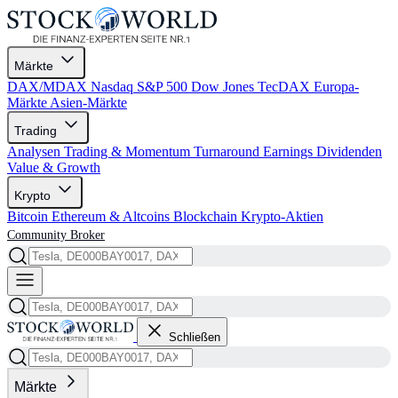
Märkte
DAX/MDAX
Nasdaq
S&P 500
Dow Jones
TecDAX
Europa-
Märkte
Asien-Märkte
Trading
Analysen
Trading & Momentum
Turnaround
Earnings
Dividenden
Value & Growth
Krypto
Bitcoin
Ethereum & Altcoins
Blockchain
Krypto-Aktien
Community
Broker
Schließen
Märkte