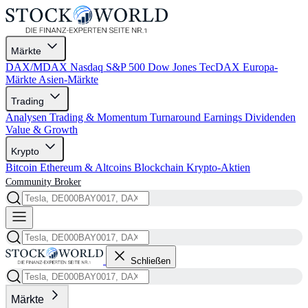
Märkte
DAX/MDAX
Nasdaq
S&P 500
Dow Jones
TecDAX
Europa-
Märkte
Asien-Märkte
Trading
Analysen
Trading & Momentum
Turnaround
Earnings
Dividenden
Value & Growth
Krypto
Bitcoin
Ethereum & Altcoins
Blockchain
Krypto-Aktien
Community
Broker
Schließen
Märkte