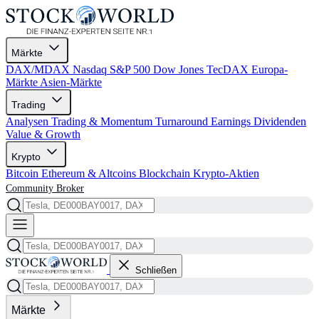
Märkte
DAX/MDAX
Nasdaq
S&P 500
Dow Jones
TecDAX
Europa-
Märkte
Asien-Märkte
Trading
Analysen
Trading & Momentum
Turnaround
Earnings
Dividenden
Value & Growth
Krypto
Bitcoin
Ethereum & Altcoins
Blockchain
Krypto-Aktien
Community
Broker
Schließen
Märkte