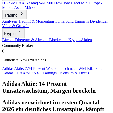
DAX/MDAX
Nasdaq
S&P 500
Dow Jones
TecDAX
Europa-
Märkte
Asien-Märkte
Trading
Analysen
Trading & Momentum
Turnaround
Earnings
Dividenden
Value & Growth
Krypto
Bitcoin
Ethereum & Altcoins
Blockchain
Krypto-Aktien
Community
Broker
Aktuellere News zu Adidas
Adidas Aktie: 7,74 Prozent Wochenrutsch nach WM-Bilanz →
Adidas
·
DAX/MDAX
·
Earnings
·
Konsum & Luxus
Adidas Aktie: 14 Prozent
Umsatzwachstum, Margen bröckeln
Adidas verzeichnet im ersten Quartal
2026 ein deutliches Umsatzplus, kämpft