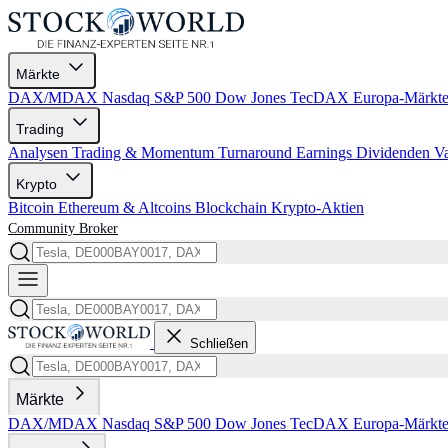
Märkte
DAX/MDAX
Nasdaq
S&P 500
Dow Jones
TecDAX
Europa-Märkt
Trading
Analysen
Trading & Momentum
Turnaround
Earnings
Dividenden
V
Krypto
Bitcoin
Ethereum & Altcoins
Blockchain
Krypto-Aktien
Community
Broker
Schließen
Märkte
DAX/MDAX
Nasdaq
S&P 500
Dow Jones
TecDAX
Europa-Märkt