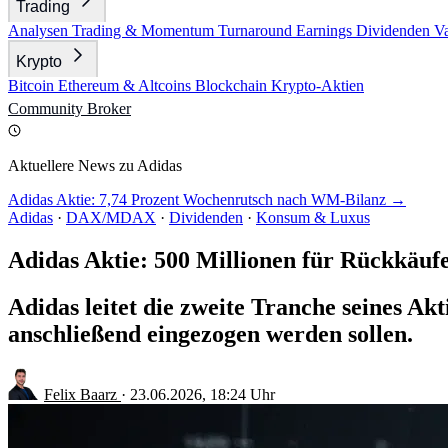
Trading
Analysen
Trading & Momentum
Turnaround
Earnings
Dividenden
V
Krypto
Bitcoin
Ethereum & Altcoins
Blockchain
Krypto-Aktien
Community
Broker
Aktuellere News zu Adidas
Adidas Aktie: 7,74 Prozent Wochenrutsch nach WM-Bilanz →
Adidas
·
DAX/MDAX
·
Dividenden
·
Konsum & Luxus
Adidas Aktie: 500 Millionen für Rückkäuf
Adidas leitet die zweite Tranche seines Ak
anschließend eingezogen werden sollen.
Felix Baarz
·
23.06.2026, 18:24 Uhr