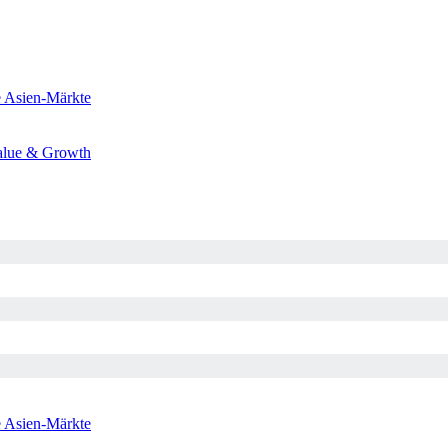
e
Asien-Märkte
alue & Growth
e
Asien-Märkte