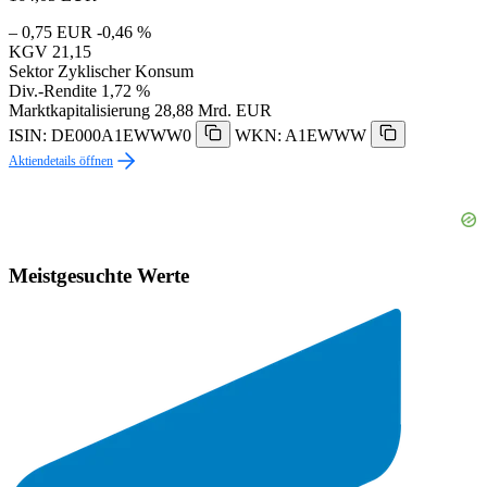
– 0,75 EUR
-0,46 %
KGV
21,15
Sektor
Zyklischer Konsum
Div.-Rendite
1,72 %
Marktkapitalisierung
28,88 Mrd. EUR
ISIN: DE000A1EWWW0
WKN: A1EWWW
Aktiendetails öffnen
Meistgesuchte Werte