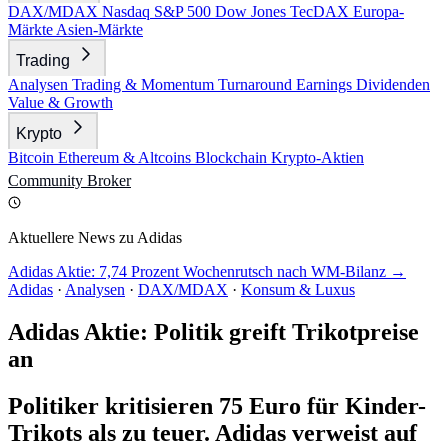
DAX/MDAX
Nasdaq
S&P 500
Dow Jones
TecDAX
Europa-
Märkte
Asien-Märkte
Trading
Analysen
Trading & Momentum
Turnaround
Earnings
Dividenden
Value & Growth
Krypto
Bitcoin
Ethereum & Altcoins
Blockchain
Krypto-Aktien
Community
Broker
Aktuellere News zu Adidas
Adidas Aktie: 7,74 Prozent Wochenrutsch nach WM-Bilanz →
Adidas
·
Analysen
·
DAX/MDAX
·
Konsum & Luxus
Adidas Aktie: Politik greift Trikotpreise
an
Politiker kritisieren 75 Euro für Kinder-
Trikots als zu teuer. Adidas verweist auf