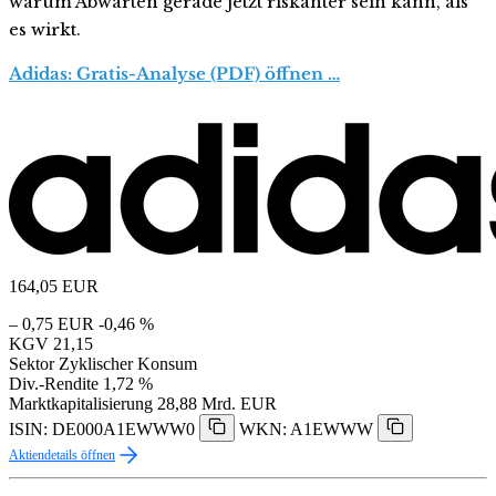
warum Abwarten gerade jetzt riskanter sein kann, als
es wirkt.
Adidas: Gratis-Analyse (PDF) öffnen …
164,05
EUR
– 0,75 EUR
-0,46 %
KGV
21,15
Sektor
Zyklischer Konsum
Div.-Rendite
1,72 %
Marktkapitalisierung
28,88 Mrd. EUR
ISIN: DE000A1EWWW0
WKN: A1EWWW
Aktiendetails öffnen