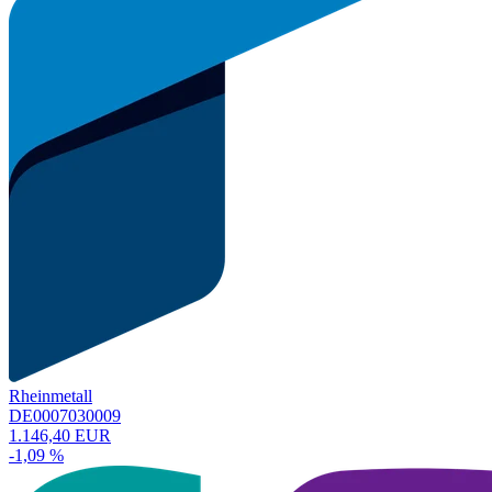
Rheinmetall
DE0007030009
1.146,40 EUR
-1,09 %