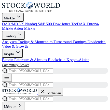
Märkte
DAX/MDAX
Nasdaq
S&P 500
Dow Jones
TecDAX
Europa-
Märkte
Asien-Märkte
Trading
Analysen
Trading & Momentum
Turnaround
Earnings
Dividenden
Value & Growth
Krypto
Bitcoin
Ethereum & Altcoins
Blockchain
Krypto-Aktien
Community
Broker
Schließen
Märkte