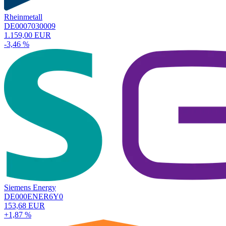
Rheinmetall
DE0007030009
1.159,00 EUR
-3,46 %
Siemens Energy
DE000ENER6Y0
153,68 EUR
+1,87 %