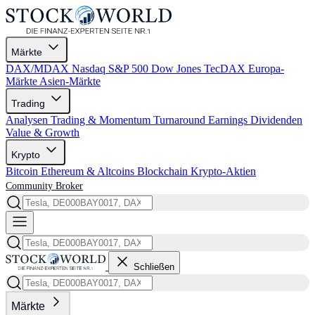
Märkte
DAX/MDAX
Nasdaq
S&P 500
Dow Jones
TecDAX
Europa-
Märkte
Asien-Märkte
Trading
Analysen
Trading & Momentum
Turnaround
Earnings
Dividenden
Value & Growth
Krypto
Bitcoin
Ethereum & Altcoins
Blockchain
Krypto-Aktien
Community
Broker
Schließen
Märkte