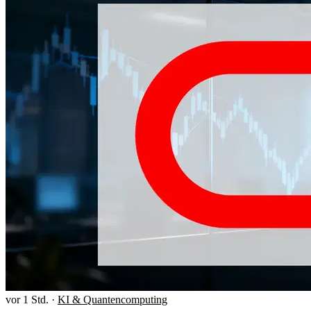
vor 1 Std.
·
KI & Quantencomputing