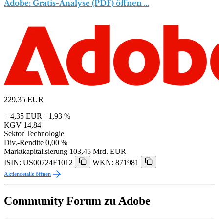
Adobe: Gratis-Analyse (PDF) öffnen …
229,35
EUR
+ 4,35 EUR
+1,93 %
KGV
14,84
Sektor
Technologie
Div.-Rendite
0,00 %
Marktkapitalisierung
103,45 Mrd. EUR
ISIN: US00724F1012
WKN: 871981
Aktiendetails öffnen
Community Forum zu Adobe