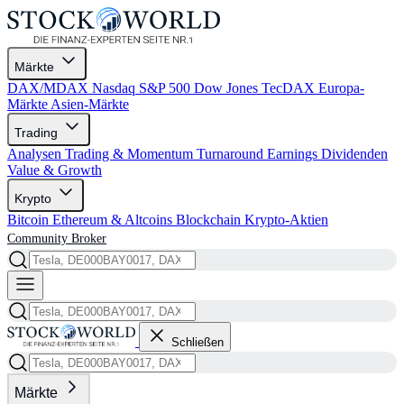
Märkte
DAX/MDAX
Nasdaq
S&P 500
Dow Jones
TecDAX
Europa-
Märkte
Asien-Märkte
Trading
Analysen
Trading & Momentum
Turnaround
Earnings
Dividenden
Value & Growth
Krypto
Bitcoin
Ethereum & Altcoins
Blockchain
Krypto-Aktien
Community
Broker
Schließen
Märkte