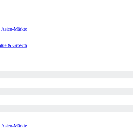
e
Asien-Märkte
alue & Growth
e
Asien-Märkte