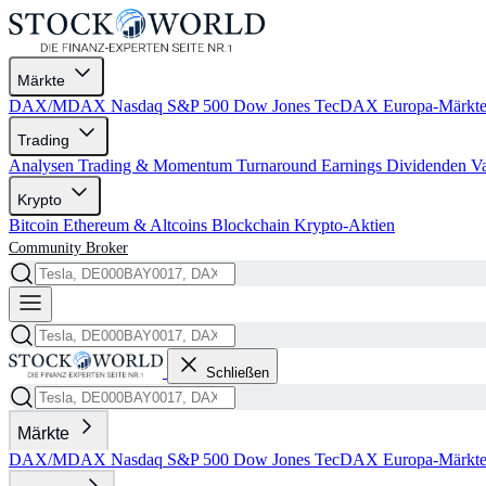
Märkte
DAX/MDAX
Nasdaq
S&P 500
Dow Jones
TecDAX
Europa-Märkt
Trading
Analysen
Trading & Momentum
Turnaround
Earnings
Dividenden
V
Krypto
Bitcoin
Ethereum & Altcoins
Blockchain
Krypto-Aktien
Community
Broker
Schließen
Märkte
DAX/MDAX
Nasdaq
S&P 500
Dow Jones
TecDAX
Europa-Märkt