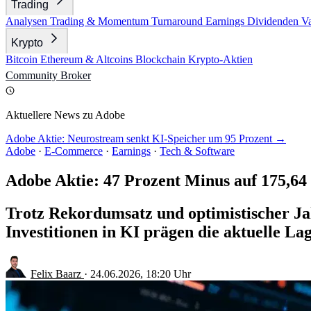
Trading
Analysen
Trading & Momentum
Turnaround
Earnings
Dividenden
V
Krypto
Bitcoin
Ethereum & Altcoins
Blockchain
Krypto-Aktien
Community
Broker
Aktuellere News zu Adobe
Adobe Aktie: Neurostream senkt KI-Speicher um 95 Prozent →
Adobe
·
E-Commerce
·
Earnings
·
Tech & Software
Adobe Aktie: 47 Prozent Minus auf 175,64
Trotz Rekordumsatz und optimistischer Ja
Investitionen in KI prägen die aktuelle Lag
Felix Baarz
·
24.06.2026, 18:20 Uhr