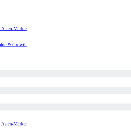
e
Asien-Märkte
alue & Growth
e
Asien-Märkte