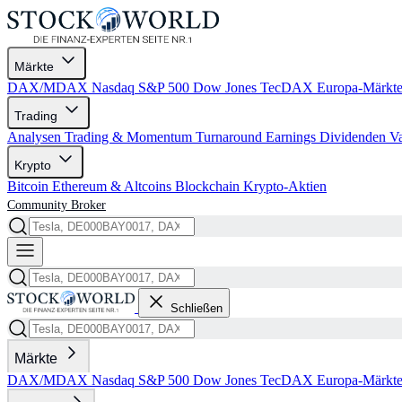
Märkte
DAX/MDAX
Nasdaq
S&P 500
Dow Jones
TecDAX
Europa-Märkt
Trading
Analysen
Trading & Momentum
Turnaround
Earnings
Dividenden
V
Krypto
Bitcoin
Ethereum & Altcoins
Blockchain
Krypto-Aktien
Community
Broker
Schließen
Märkte
DAX/MDAX
Nasdaq
S&P 500
Dow Jones
TecDAX
Europa-Märkt