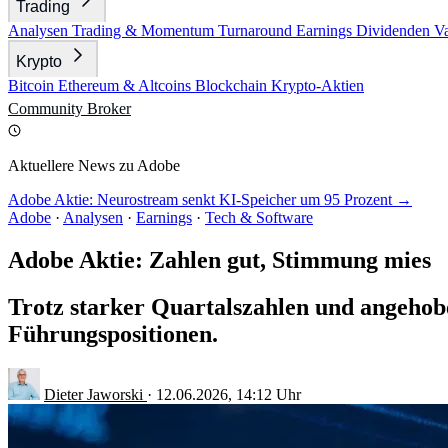
Trading
Analysen
Trading & Momentum
Turnaround
Earnings
Dividenden
V
Krypto
Bitcoin
Ethereum & Altcoins
Blockchain
Krypto-Aktien
Community
Broker
Aktuellere News zu Adobe
Adobe Aktie: Neurostream senkt KI-Speicher um 95 Prozent →
Adobe
·
Analysen
·
Earnings
·
Tech & Software
Adobe Aktie: Zahlen gut, Stimmung mies
Trotz starker Quartalszahlen und angehobe
Führungspositionen.
Dieter Jaworski
·
12.06.2026, 14:12 Uhr