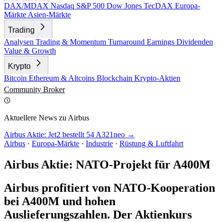
DAX/MDAX
Nasdaq
S&P 500
Dow Jones
TecDAX
Europa-
Märkte
Asien-Märkte
Trading
Analysen
Trading & Momentum
Turnaround
Earnings
Dividenden
Value & Growth
Krypto
Bitcoin
Ethereum & Altcoins
Blockchain
Krypto-Aktien
Community
Broker
Aktuellere News zu Airbus
Airbus Aktie: Jet2 bestellt 54 A321neo →
Airbus
·
Europa-Märkte
·
Industrie
·
Rüstung & Luftfahrt
Airbus Aktie: NATO-Projekt für A400M
Airbus profitiert von NATO-Kooperation
bei A400M und hohen
Auslieferungszahlen. Der Aktienkurs