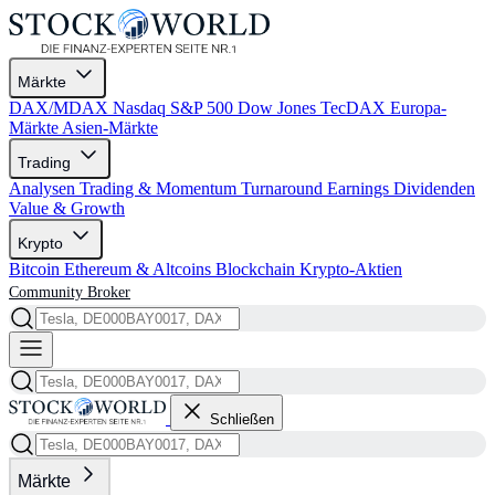
Märkte
DAX/MDAX
Nasdaq
S&P 500
Dow Jones
TecDAX
Europa-
Märkte
Asien-Märkte
Trading
Analysen
Trading & Momentum
Turnaround
Earnings
Dividenden
Value & Growth
Krypto
Bitcoin
Ethereum & Altcoins
Blockchain
Krypto-Aktien
Community
Broker
Schließen
Märkte