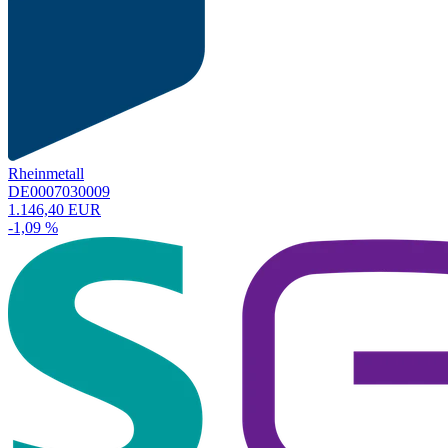
Rheinmetall
DE0007030009
1.146,40 EUR
-1,09 %