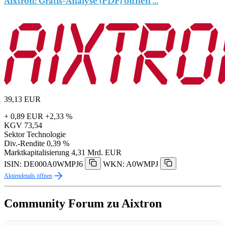
Aixtron: Gratis-Analyse (PDF) öffnen …
39,13
EUR
+ 0,89 EUR
+2,33 %
KGV
73,54
Sektor
Technologie
Div.-Rendite
0,39 %
Marktkapitalisierung
4,31 Mrd. EUR
ISIN: DE000A0WMPJ6
WKN: A0WMPJ
Aktiendetails öffnen
Community Forum zu Aixtron