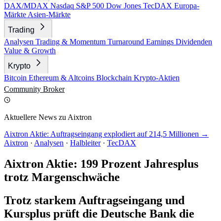
DAX/MDAX
Nasdaq
S&P 500
Dow Jones
TecDAX
Europa-
Märkte
Asien-Märkte
Trading
Analysen
Trading & Momentum
Turnaround
Earnings
Dividenden
Value & Growth
Krypto
Bitcoin
Ethereum & Altcoins
Blockchain
Krypto-Aktien
Community
Broker
Aktuellere News zu Aixtron
Aixtron Aktie: Auftragseingang explodiert auf 214,5 Millionen →
Aixtron
·
Analysen
·
Halbleiter
·
TecDAX
Aixtron Aktie: 199 Prozent Jahresplus
trotz Margenschwäche
Trotz starkem Auftragseingang und
Kursplus prüft die Deutsche Bank die