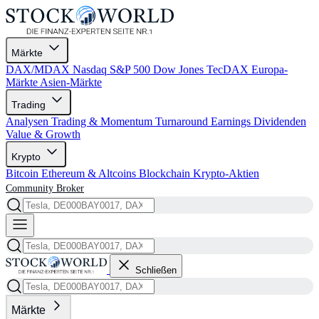
Märkte
DAX/MDAX
Nasdaq
S&P 500
Dow Jones
TecDAX
Europa-
Märkte
Asien-Märkte
Trading
Analysen
Trading & Momentum
Turnaround
Earnings
Dividenden
Value & Growth
Krypto
Bitcoin
Ethereum & Altcoins
Blockchain
Krypto-Aktien
Community
Broker
Schließen
Märkte