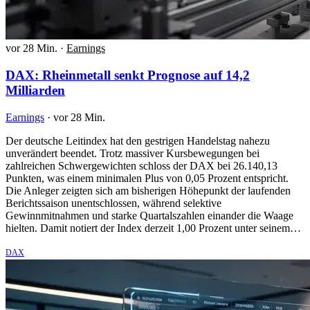
vor 28 Min.
·
Earnings
DAX: Rheinmetall senkt Prognose auf 14,2
Milliarden
Earnings
·
vor 28 Min.
Der deutsche Leitindex hat den gestrigen Handelstag nahezu
unverändert beendet. Trotz massiver Kursbewegungen bei
zahlreichen Schwergewichten schloss der DAX bei 26.140,13
Punkten, was einem minimalen Plus von 0,05 Prozent entspricht.
Die Anleger zeigten sich am bisherigen Höhepunkt der laufenden
Berichtssaison unentschlossen, während selektive
Gewinnmitnahmen und starke Quartalszahlen einander die Waage
hielten. Damit notiert der Index derzeit 1,00 Prozent unter seinem…
DAX