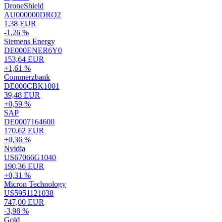
DroneShield
AU000000DRO2
1,38 EUR
-1,26 %
Siemens Energy
DE000ENER6Y0
153,64 EUR
+1,61 %
Commerzbank
DE000CBK1001
39,48 EUR
+0,59 %
SAP
DE0007164600
170,62 EUR
+0,36 %
Nvidia
US67066G1040
190,36 EUR
+0,31 %
Micron Technology
US5951121038
747,00 EUR
-3,98 %
Gold