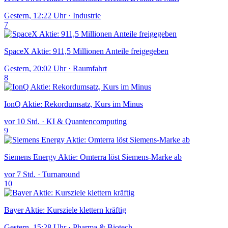
Gestern, 12:22 Uhr
·
Industrie
7
SpaceX Aktie: 911,5 Millionen Anteile freigegeben
Gestern, 20:02 Uhr
·
Raumfahrt
8
IonQ Aktie: Rekordumsatz, Kurs im Minus
vor 10 Std.
·
KI & Quantencomputing
9
Siemens Energy Aktie: Omterra löst Siemens-Marke ab
vor 7 Std.
·
Turnaround
10
Bayer Aktie: Kursziele klettern kräftig
Gestern, 15:28 Uhr
·
Pharma & Biotech