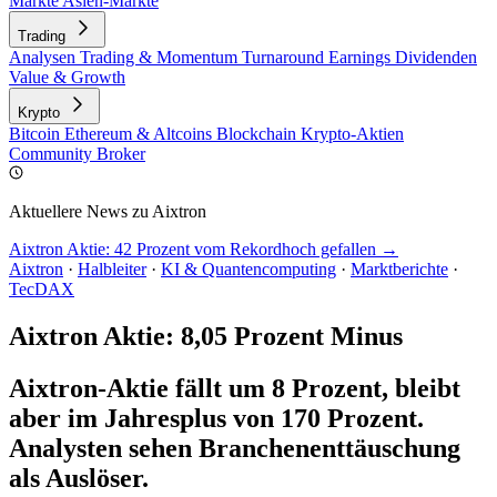
Märkte
Asien-Märkte
Trading
Analysen
Trading & Momentum
Turnaround
Earnings
Dividenden
Value & Growth
Krypto
Bitcoin
Ethereum & Altcoins
Blockchain
Krypto-Aktien
Community
Broker
Aktuellere News zu Aixtron
Aixtron Aktie: 42 Prozent vom Rekordhoch gefallen →
Aixtron
·
Halbleiter
·
KI & Quantencomputing
·
Marktberichte
·
TecDAX
Aixtron Aktie: 8,05 Prozent Minus
Aixtron-Aktie fällt um 8 Prozent, bleibt
aber im Jahresplus von 170 Prozent.
Analysten sehen Branchenenttäuschung
als Auslöser.