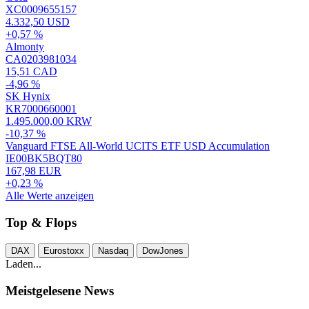
XC0009655157
4.332,50 USD
+0,57 %
Almonty
CA0203981034
15,51 CAD
-4,96 %
SK Hynix
KR7000660001
1.495.000,00 KRW
-10,37 %
Vanguard FTSE All-World UCITS ETF USD Accumulation
IE00BK5BQT80
167,98 EUR
+0,23 %
Alle Werte anzeigen
Top & Flops
DAX
Eurostoxx
Nasdaq
DowJones
Laden...
Meistgelesene News