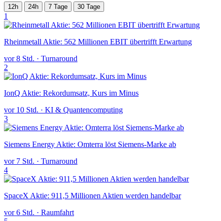
12h
24h
7 Tage
30 Tage
1
Rheinmetall Aktie: 562 Millionen EBIT übertrifft Erwartung
vor 8 Std.
·
Turnaround
2
IonQ Aktie: Rekordumsatz, Kurs im Minus
vor 10 Std.
·
KI & Quantencomputing
3
Siemens Energy Aktie: Omterra löst Siemens-Marke ab
vor 7 Std.
·
Turnaround
4
SpaceX Aktie: 911,5 Millionen Aktien werden handelbar
vor 6 Std.
·
Raumfahrt