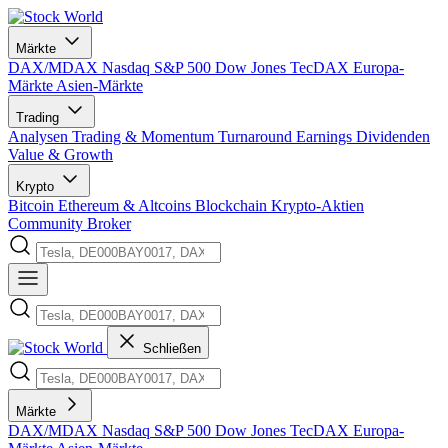
Märkte
DAX/MDAX
Nasdaq
S&P 500
Dow Jones
TecDAX
Europa-
Märkte
Asien-Märkte
Trading
Analysen
Trading & Momentum
Turnaround
Earnings
Dividenden
Value & Growth
Krypto
Bitcoin
Ethereum & Altcoins
Blockchain
Krypto-Aktien
Community
Broker
Schließen
Märkte
DAX/MDAX
Nasdaq
S&P 500
Dow Jones
TecDAX
Europa-