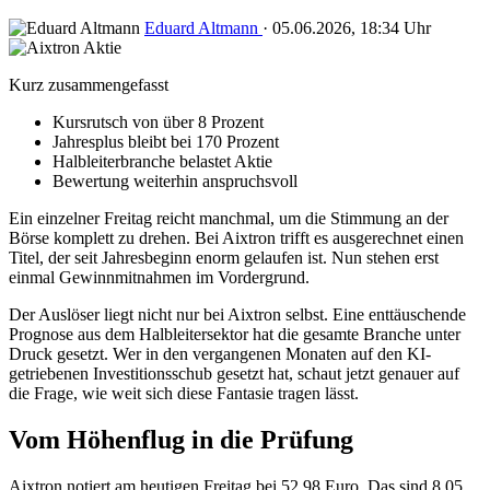
Eduard Altmann
·
05.06.2026, 18:34 Uhr
Kurz zusammengefasst
Kursrutsch von über 8 Prozent
Jahresplus bleibt bei 170 Prozent
Halbleiterbranche belastet Aktie
Bewertung weiterhin anspruchsvoll
Ein einzelner Freitag reicht manchmal, um die Stimmung an der
Börse komplett zu drehen. Bei Aixtron trifft es ausgerechnet einen
Titel, der seit Jahresbeginn enorm gelaufen ist. Nun stehen erst
einmal Gewinnmitnahmen im Vordergrund.
Der Auslöser liegt nicht nur bei Aixtron selbst. Eine enttäuschende
Prognose aus dem Halbleitersektor hat die gesamte Branche unter
Druck gesetzt. Wer in den vergangenen Monaten auf den KI-
getriebenen Investitionsschub gesetzt hat, schaut jetzt genauer auf
die Frage, wie weit sich diese Fantasie tragen lässt.
Vom Höhenflug in die Prüfung
Aixtron notiert am heutigen Freitag bei 52,98 Euro. Das sind 8,05