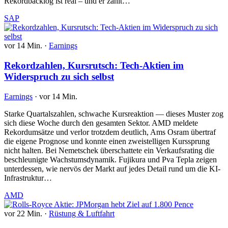
Rekordbacklog ist real – und er zählt…
SAP
vor 14 Min.
·
Earnings
Rekordzahlen, Kursrutsch: Tech-Aktien im
Widerspruch zu sich selbst
Earnings
·
vor 14 Min.
Starke Quartalszahlen, schwache Kursreaktion — dieses Muster zog
sich diese Woche durch den gesamten Sektor. AMD meldete
Rekordumsätze und verlor trotzdem deutlich, Ams Osram übertraf
die eigene Prognose und konnte einen zweistelligen Kurssprung
nicht halten. Bei Nemetschek überschattete ein Verkaufsrating die
beschleunigte Wachstumsdynamik. Fujikura und Pva Tepla zeigen
unterdessen, wie nervös der Markt auf jedes Detail rund um die KI-
Infrastruktur…
AMD
vor 22 Min.
·
Rüstung & Luftfahrt