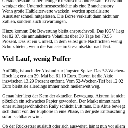
Gerade deshalb ist der heutige Kursrutsch so interessant. Er erzählt
weniger eine Unternehmensgeschichte als eine Branchenstory.
Wenn große Halbleiterwerte wackeln, werden spezialisierte
Ausrüster schnell mitgerissen. Die Börse verkauft dann nicht nur
Zahlen, sondern auch Erwartungen.
Hinzu kommt: Die Bewertung bleibt anspruchsvoll. Das KGV liegt
bei 82,87, die annualisierte Volatilität über 30 Tage bei 70,55
Prozent. Das ist ein Umfeld, in dem selbst gute Nachrichten wenig
Schutz bieten, wenn die Fantasie im Gesamtsektor nachlässt.
Viel Lauf, wenig Puffer
Auffällig ist auch der Abstand zur jüngsten Spitze. Das 52-Wochen-
Hoch lag erst am 29. Mai bei 61,10 Euro. Davon ist die Aktie
inzwischen 13,29 Prozent entfernt. Vom 52-Wochen-Tief bei 12,02
Euro bleibt sie allerdings immer noch meilenweit weg.
Genau hier liegt der Kern der aktuellen Bewegung. Aixtron ist nicht
plötzlich ein schwaches Papier geworden. Der Markt nimmt nach
einer außergewöhnlichen Rally schlicht Luft raus. Die Aktie bewegt
sich damit von der Euphorie in eine Phase, in der jede Enttäuschung
sofort sichtbarer wird.
Ob der Rücksetzer ausläuft oder sich ausweitet, hängt nun vor allem