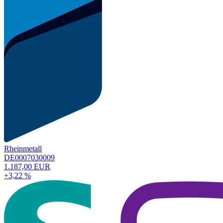
Rheinmetall
DE0007030009
1.187,00 EUR
+3,22 %