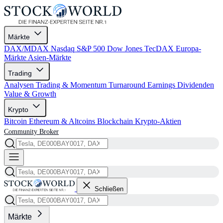
Märkte
DAX/MDAX
Nasdaq
S&P 500
Dow Jones
TecDAX
Europa-
Märkte
Asien-Märkte
Trading
Analysen
Trading & Momentum
Turnaround
Earnings
Dividenden
Value & Growth
Krypto
Bitcoin
Ethereum & Altcoins
Blockchain
Krypto-Aktien
Community
Broker
Schließen
Märkte