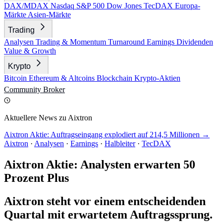
DAX/MDAX
Nasdaq
S&P 500
Dow Jones
TecDAX
Europa-
Märkte
Asien-Märkte
Trading
Analysen
Trading & Momentum
Turnaround
Earnings
Dividenden
Value & Growth
Krypto
Bitcoin
Ethereum & Altcoins
Blockchain
Krypto-Aktien
Community
Broker
Aktuellere News zu Aixtron
Aixtron Aktie: Auftragseingang explodiert auf 214,5 Millionen →
Aixtron
·
Analysen
·
Earnings
·
Halbleiter
·
TecDAX
Aixtron Aktie: Analysten erwarten 50
Prozent Plus
Aixtron steht vor einem entscheidenden
Quartal mit erwartetem Auftragssprung.