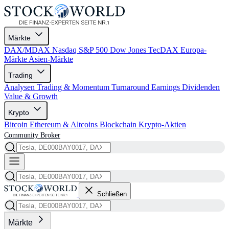
Märkte
DAX/MDAX
Nasdaq
S&P 500
Dow Jones
TecDAX
Europa-
Märkte
Asien-Märkte
Trading
Analysen
Trading & Momentum
Turnaround
Earnings
Dividenden
Value & Growth
Krypto
Bitcoin
Ethereum & Altcoins
Blockchain
Krypto-Aktien
Community
Broker
Schließen
Märkte