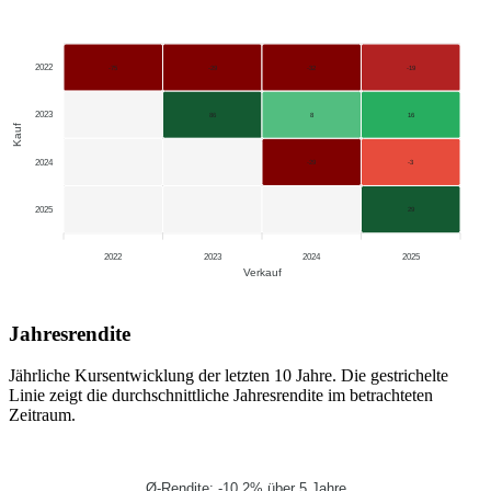
2022
-75
-29
-32
-19
2023
86
8
16
Kauf
2024
-29
-3
2025
29
2022
2023
2024
2025
Verkauf
Jahresrendite
Jährliche Kursentwicklung der letzten 10 Jahre. Die gestrichelte
Linie zeigt die durchschnittliche Jahresrendite im betrachteten
Zeitraum.
Ø-Rendite: -10.2% über 5 Jahre