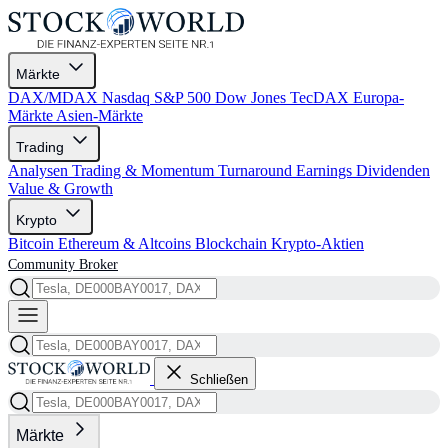
Märkte
DAX/MDAX
Nasdaq
S&P 500
Dow Jones
TecDAX
Europa-
Märkte
Asien-Märkte
Trading
Analysen
Trading & Momentum
Turnaround
Earnings
Dividenden
Value & Growth
Krypto
Bitcoin
Ethereum & Altcoins
Blockchain
Krypto-Aktien
Community
Broker
Schließen
Märkte