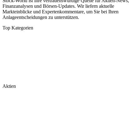
Stock-World ist Ihre vertrauenswürdige Quelle für Aktien-News,
Finanzanalysen und Börsen-Updates. Wir liefern aktuelle
Markteinblicke und Expertenkommentare, um Sie bei Ihren
Anlageentscheidungen zu unterstützen.
Top Kategorien
Analysen
DAX/MDAX
Kolumnen
Wirtschaft
Tech & Software
Turnaround
Aktien
Nvidia
Rheinmetall
Palantir
Microsoft
Tesla
BioNTech