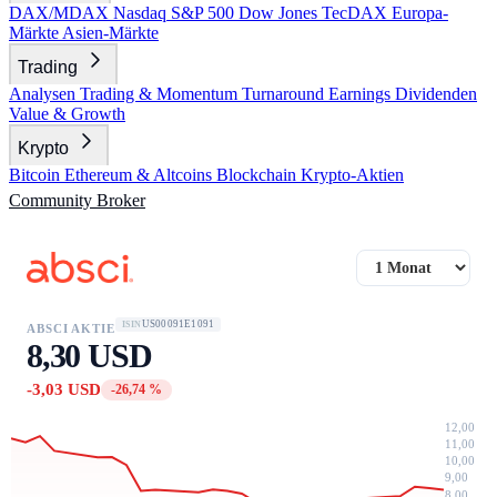
DAX/MDAX
Nasdaq
S&P 500
Dow Jones
TecDAX
Europa-
Märkte
Asien-Märkte
Trading
Analysen
Trading & Momentum
Turnaround
Earnings
Dividenden
Value & Growth
Krypto
Bitcoin
Ethereum & Altcoins
Blockchain
Krypto-Aktien
Community
Broker
US00091E1091
ISIN
ABSCI AKTIE
8,30 USD
-3,03 USD
-26,74 %
12,00
11,00
10,00
9,00
8,00