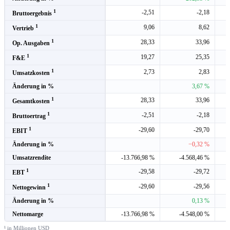
1
-2,51
-2,18
Bruttoergebnis
1
9,06
8,62
Vertrieb
1
28,33
33,96
Op. Ausgaben
1
19,27
25,35
F&E
1
2,73
2,83
Umsatzkosten
Änderung in %
3,67 %
1
28,33
33,96
Gesamtkosten
1
-2,51
-2,18
Bruttoertrag
1
-29,60
-29,70
EBIT
Änderung in %
−0,32 %
Umsatzrendite
-13.766,98 %
-4.568,46 %
1
-29,58
-29,72
EBT
1
-29,60
-29,56
Nettogewinn
Änderung in %
0,13 %
Nettomarge
-13.766,98 %
-4.548,00 %
¹ in Millionen USD