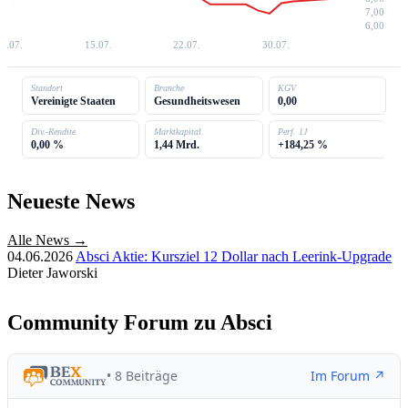
7,00
6,00
7.07.
15.07.
22.07.
30.07.
Standort
Branche
KGV
Vereinigte Staaten
Gesundheitswesen
0,00
Div.-Rendite
Marktkapital.
Perf. 1J
0,00 %
1,44 Mrd.
+184,25 %
Neueste News
Alle News →
04.06.2026
Absci Aktie: Kursziel 12 Dollar nach Leerink-Upgrade
Dieter Jaworski
Community Forum zu Absci