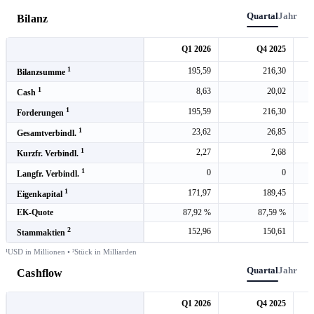
Quartal
Jahr
Bilanz
Q1 2026
Q4 2025
1
195,59
216,30
Bilanzsumme
1
8,63
20,02
Cash
1
195,59
216,30
Forderungen
1
23,62
26,85
Gesamtverbindl.
1
2,27
2,68
Kurzfr. Verbindl.
1
0
0
Langfr. Verbindl.
1
171,97
189,45
Eigenkapital
EK-Quote
87,92 %
87,59 %
2
152,96
150,61
Stammaktien
¹USD in Millionen • ²Stück in Milliarden
Quartal
Jahr
Cashflow
Q1 2026
Q4 2025