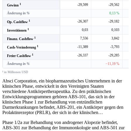
1
-29,599
-29,562
Gewinn
Änderung in %
0,13 %
1
-26,307
-29,182
Op. Cashflow
1
0,03
0,103
Investitionen
1
7,556
3,842
Finanz. Cashflow
1
-11,389
-5,793
Cash-Veränderung
1
-26,337
-29,285
Freier Cashflow
Änderung in %
−11,19 %
¹ in Millionen USD
Absci Corporation, ein biopharmazeutisches Unternehmen in der
klinischen Phase, entwickelt in den Vereinigten Staaten
verschiedene Antikörpertherapeutika. Zu den präklinischen
Entwicklungsprogrammen gehören ABS-101, das sich in der
klinischen Phase 1 zur Behandlung von entzündlichen
Darmerkrankungen befindet, ABS-201, ein Antikörper gegen den
Prolaktinrezeptor (PRLR), der sich in der klinischen
…
Phase 1/2a zur Behandlung von androgener Alopezie befindet,
ABS-301 zur Behandlung der Immunonkologie und ABS-501 zur