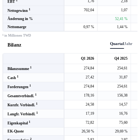
1
1,76
2,18
EBT
1
702,04
1,07
Nettogewinn
Änderung in %
52,41 %
Nettomarge
0,97 %
1,44 %
¹ in Millionen TWD
Quartal
Jahr
Bilanz
Q1 2026
Q4 2025
1
274,84
254,61
Bilanzsumme
1
27,42
31,87
Cash
1
274,84
254,61
Forderungen
1
178,16
156,38
Gesamtverbindl.
1
24,58
14,57
Kurzfr. Verbindl.
1
17,19
16,76
Langfr. Verbindl.
1
72,82
75,60
Eigenkapital
EK-Quote
26,50 %
29,69 %
2
5,82
2,97