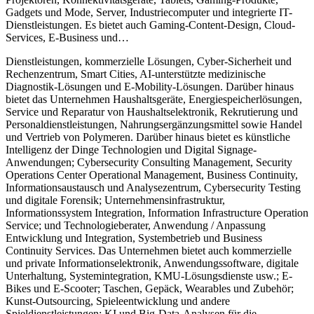
Gadgets und Mode, Server, Industriecomputer und integrierte IT-
Dienstleistungen. Es bietet auch Gaming-Content-Design, Cloud-
Services, E-Business und
…
Dienstleistungen, kommerzielle Lösungen, Cyber-Sicherheit und
Rechenzentrum, Smart Cities, AI-unterstützte medizinische
Diagnostik-Lösungen und E-Mobility-Lösungen. Darüber hinaus
bietet das Unternehmen Haushaltsgeräte, Energiespeicherlösungen,
Service und Reparatur von Haushaltselektronik, Rekrutierung und
Personaldienstleistungen, Nahrungsergänzungsmittel sowie Handel
und Vertrieb von Polymeren. Darüber hinaus bietet es künstliche
Intelligenz der Dinge Technologien und Digital Signage-
Anwendungen; Cybersecurity Consulting Management, Security
Operations Center Operational Management, Business Continuity,
Informationsaustausch und Analysezentrum, Cybersecurity Testing
und digitale Forensik; Unternehmensinfrastruktur,
Informationssystem Integration, Information Infrastructure Operation
Service; und Technologieberater, Anwendung / Anpassung
Entwicklung und Integration, Systembetrieb und Business
Continuity Services. Das Unternehmen bietet auch kommerzielle
und private Informationselektronik, Anwendungssoftware, digitale
Unterhaltung, Systemintegration, KMU-Lösungsdienste usw.; E-
Bikes und E-Scooter; Taschen, Gepäck, Wearables und Zubehör;
Kunst-Outsourcing, Spieleentwicklung und andere
Spieldienstleistungen; KI und Big-Data-Analysen für die