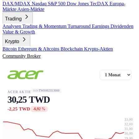
DAX/MDAX
Nasdaq
S&P 500
Dow Jones
TecDAX
Europa-
Märkte
Asien-Märkte
Trading
Analysen
Trading & Momentum
Turnaround
Earnings
Dividenden
Value & Growth
Krypto
Bitcoin
Ethereum & Altcoins
Blockchain
Krypto-Aktien
Community
Broker
TW0002353000
ISIN
ACER AKTIE
30,25 TWD
-2,25 TWD
-6,92 %
33,00
32,00
31,00
30,00
29,00