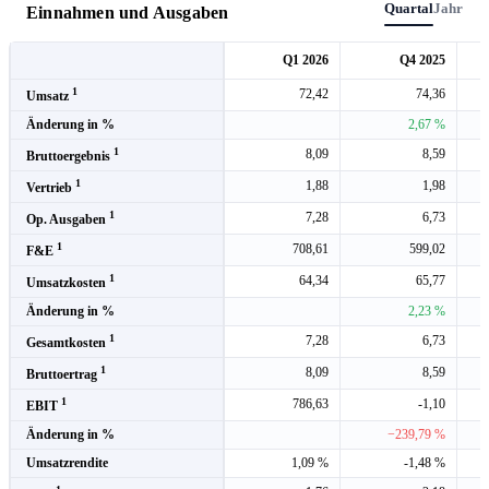
Quartal
Jahr
Einnahmen und Ausgaben
Q1 2026
Q4 2025
1
72,42
74,36
Umsatz
Änderung in %
2,67 %
1
8,09
8,59
Bruttoergebnis
1
1,88
1,98
Vertrieb
1
7,28
6,73
Op. Ausgaben
1
708,61
599,02
F&E
1
64,34
65,77
Umsatzkosten
Änderung in %
2,23 %
1
7,28
6,73
Gesamtkosten
1
8,09
8,59
Bruttoertrag
1
786,63
-1,10
EBIT
Änderung in %
−239,79 %
Umsatzrendite
1,09 %
-1,48 %