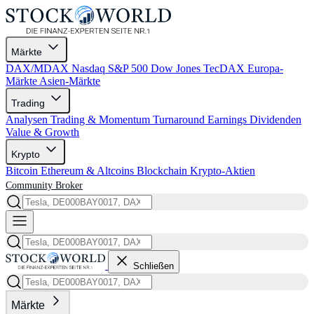
Märkte
DAX/MDAX
Nasdaq
S&P 500
Dow Jones
TecDAX
Europa-
Märkte
Asien-Märkte
Trading
Analysen
Trading & Momentum
Turnaround
Earnings
Dividenden
Value & Growth
Krypto
Bitcoin
Ethereum & Altcoins
Blockchain
Krypto-Aktien
Community
Broker
Schließen
Märkte