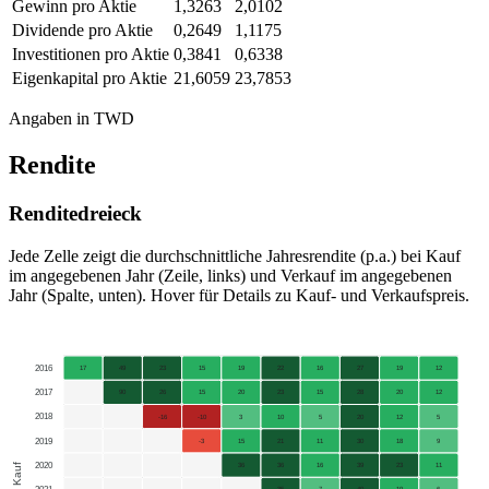
Gewinn pro Aktie
1,3263
2,0102
Dividende pro Aktie
0,2649
1,1175
Investitionen pro Aktie
0,3841
0,6338
Eigenkapital pro Aktie
21,6059
23,7853
Angaben in TWD
Rendite
Renditedreieck
Jede Zelle zeigt die durchschnittliche Jahresrendite (p.a.) bei Kauf
im angegebenen Jahr (Zeile, links) und Verkauf im angegebenen
Jahr (Spalte, unten). Hover für Details zu Kauf- und Verkaufspreis.
2016
17
49
23
15
19
22
16
27
19
12
2017
90
26
15
20
23
15
28
20
12
2018
-16
-10
3
10
5
20
12
5
2019
-3
15
21
11
30
18
9
2020
Kauf
36
36
16
39
23
11
35
7
40
19
6