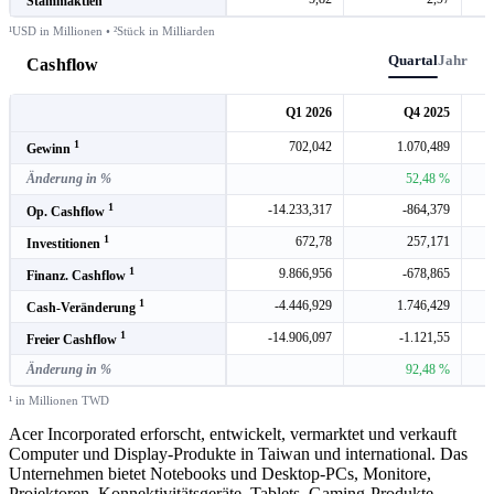
Stammaktien
¹USD in Millionen • ²Stück in Milliarden
Quartal
Jahr
Cashflow
Q1 2026
Q4 2025
1
702,042
1.070,489
Gewinn
Änderung in %
52,48 %
1
-14.233,317
-864,379
Op. Cashflow
1
672,78
257,171
Investitionen
1
9.866,956
-678,865
Finanz. Cashflow
1
-4.446,929
1.746,429
Cash-Veränderung
1
-14.906,097
-1.121,55
Freier Cashflow
Änderung in %
92,48 %
¹ in Millionen TWD
Acer Incorporated erforscht, entwickelt, vermarktet und verkauft
Computer und Display-Produkte in Taiwan und international. Das
Unternehmen bietet Notebooks und Desktop-PCs, Monitore,
Projektoren, Konnektivitätsgeräte, Tablets, Gaming-Produkte,