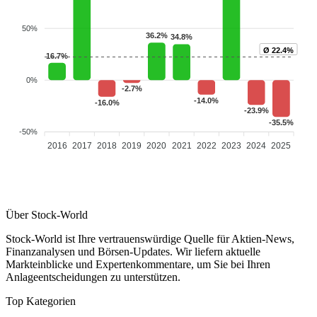
50%
36.2%
34.8%
Ø 22.4%
16.7%
0%
-2.7%
-14.0%
-16.0%
-23.9%
-35.5%
-50%
2016
2017
2018
2019
2020
2021
2022
2023
2024
2025
Über Stock-World
Stock-World ist Ihre vertrauenswürdige Quelle für Aktien-News,
Finanzanalysen und Börsen-Updates. Wir liefern aktuelle
Markteinblicke und Expertenkommentare, um Sie bei Ihren
Anlageentscheidungen zu unterstützen.
Top Kategorien