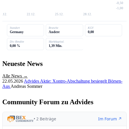
-0,50
-1,00
9.12.
22.12.
25.12.
28.12.
Standort
Branche
KGV
Germany
Andere
0,00
Div.-Rendite
Marktkapital.
0,00 %
1,39 Mio.
Neueste News
Alle News →
22.05.2026
Advides Aktie: Xontro-Abschaltung besiegelt Börsen-
Aus
Andreas Sommer
Community Forum zu Advides