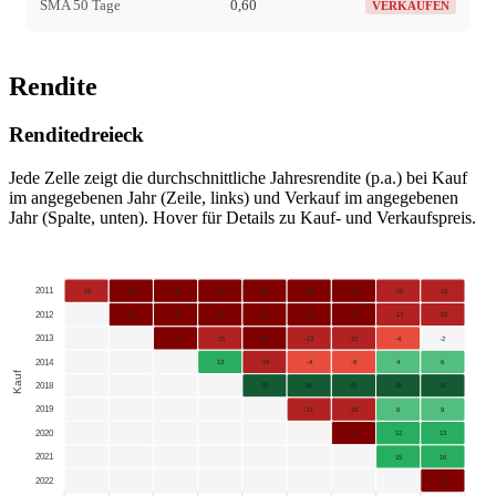
SMA 50 Tage
0,60
VERKAUFEN
Rendite
Renditedreieck
Jede Zelle zeigt die durchschnittliche Jahresrendite (p.a.) bei Kauf
im angegebenen Jahr (Zeile, links) und Verkauf im angegebenen
Jahr (Spalte, unten). Hover für Details zu Kauf- und Verkaufspreis.
2011
-19
-39
-40
-30
-32
-24
-24
-16
-13
2012
-46
-45
-30
-33
-23
-23
-13
-10
2013
-37
-15
-25
-13
-15
-4
-2
2014
13
-19
-4
-9
4
6
Kauf
2018
90
60
26
36
32
2019
-11
-16
6
9
2020
-28
12
13
2021
15
16
2022
-76