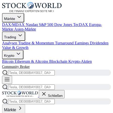
Märkte
DAX/MDAX
Nasdaq
S&P 500
Dow Jones
TecDAX
Europa-
Märkte
Asien-Märkte
Trading
Analysen
Trading & Momentum
Turnaround
Earnings
Dividenden
Value & Growth
Krypto
Bitcoin
Ethereum & Altcoins
Blockchain
Krypto-Aktien
Community
Broker
Schließen
Märkte