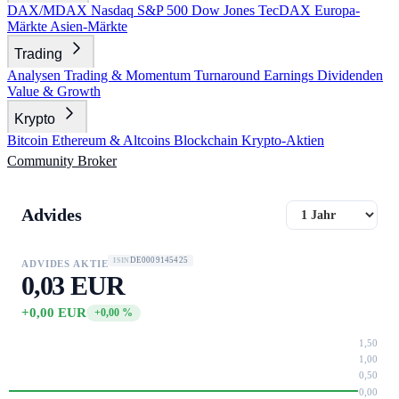
DAX/MDAX
Nasdaq
S&P 500
Dow Jones
TecDAX
Europa-
Märkte
Asien-Märkte
Trading
Analysen
Trading & Momentum
Turnaround
Earnings
Dividenden
Value & Growth
Krypto
Bitcoin
Ethereum & Altcoins
Blockchain
Krypto-Aktien
Community
Broker
Advides
DE0009145425
ISIN
ADVIDES AKTIE
0,03 EUR
+0,00 EUR
+0,00 %
1,50
1,00
0,50
0,00