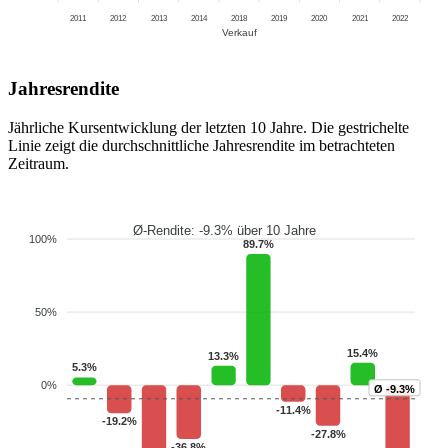
2011
2012
2013
2014
2018
2019
2020
2021
2022
Verkauf
Jahresrendite
Jährliche Kursentwicklung der letzten 10 Jahre. Die gestrichelte
Linie zeigt die durchschnittliche Jahresrendite im betrachteten
Zeitraum.
Ø-Rendite: -9.3% über 10 Jahre
100%
89.7%
50%
15.4%
13.3%
5.3%
0%
Ø -9.3%
-11.4%
-19.2%
-27.8%
-36.8%