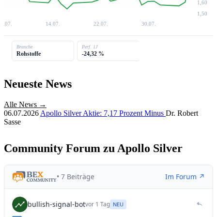
1,60
1,50
6.07.
14.07.
22.07.
30.07.
Branche
Perf. 1J
Rohstoffe
-24,32 %
Neueste News
Alle News →
06.07.2026
Apollo Silver Aktie: 7,17 Prozent Minus
Dr. Robert
Sasse
Community Forum zu Apollo Silver