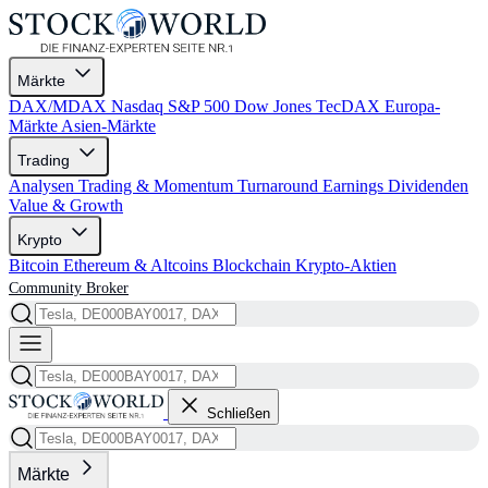
Märkte
DAX/MDAX
Nasdaq
S&P 500
Dow Jones
TecDAX
Europa-
Märkte
Asien-Märkte
Trading
Analysen
Trading & Momentum
Turnaround
Earnings
Dividenden
Value & Growth
Krypto
Bitcoin
Ethereum & Altcoins
Blockchain
Krypto-Aktien
Community
Broker
Schließen
Märkte