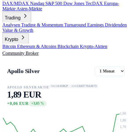
DAX/MDAX
Nasdaq
S&P 500
Dow Jones
TecDAX
Europa-
Märkte
Asien-Märkte
Trading
Analysen
Trading & Momentum
Turnaround
Earnings
Dividenden
Value & Growth
Krypto
Bitcoin
Ethereum & Altcoins
Blockchain
Krypto-Aktien
Community
Broker
Apollo Silver
A41HLP
CA03770A3073
WKN
ISIN
APOLLO SILVER AKTIE
1,89 EUR
+0,06 EUR
+3,05 %
1,90
1,80
1,70