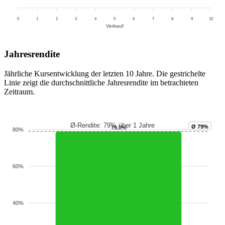
0
1
2
3
4
5
6
7
8
9
10
Verkauf
Jahresrendite
Jährliche Kursentwicklung der letzten 10 Jahre. Die gestrichelte
Linie zeigt die durchschnittliche Jahresrendite im betrachteten
Zeitraum.
Ø-Rendite: 79% über 1 Jahre
Ø 79%
79.0%
80%
60%
40%