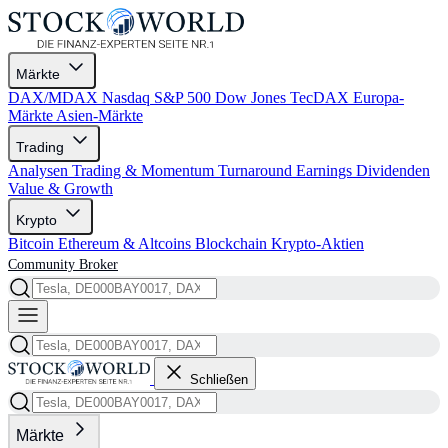
Märkte
DAX/MDAX
Nasdaq
S&P 500
Dow Jones
TecDAX
Europa-
Märkte
Asien-Märkte
Trading
Analysen
Trading & Momentum
Turnaround
Earnings
Dividenden
Value & Growth
Krypto
Bitcoin
Ethereum & Altcoins
Blockchain
Krypto-Aktien
Community
Broker
Schließen
Märkte