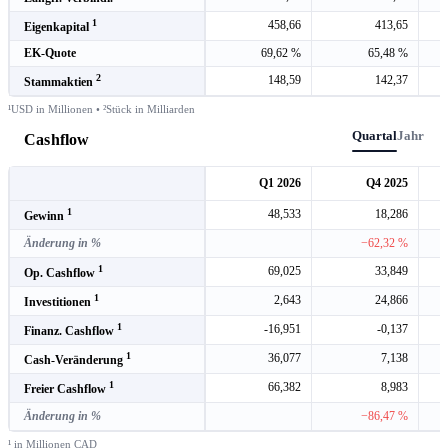
1
458,66
413,65
Eigenkapital
EK-Quote
69,62 %
65,48 %
2
148,59
142,37
Stammaktien
¹USD in Millionen • ²Stück in Milliarden
Quartal
Jahr
Cashflow
Q1 2026
Q4 2025
1
48,533
18,286
Gewinn
Änderung in %
−62,32 %
1
69,025
33,849
Op. Cashflow
1
2,643
24,866
Investitionen
1
-16,951
-0,137
Finanz. Cashflow
1
36,077
7,138
Cash-Veränderung
1
66,382
8,983
Freier Cashflow
Änderung in %
−86,47 %
¹ in Millionen CAD