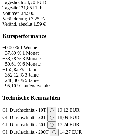
Tageshoch
23,70 EUR
Tagestief
21,85 EUR
Volumen
34.506
Veränderung
+7,25 %
Veränd. absolut
1,59 €
Kursperformance
+0,00 %
1 Woche
+37,89 %
1 Monat
+38,78 %
3 Monate
+50,61 %
6 Monate
+155,82 %
1 Jahr
+352,12 %
3 Jahre
+248,30 %
5 Jahre
+95,10 %
laufendes Jahr
Technische Kennzahlen
Gl. Durchschnitt - 10T
19,12 EUR
ⓘ
Gl. Durchschnitt - 20T
18,09 EUR
ⓘ
Gl. Durchschnitt - 50T
17,24 EUR
ⓘ
Gl. Durchschnitt - 200T
14,27 EUR
ⓘ