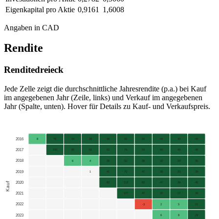
Eigenkapital pro Aktie
0,9161
1,6008
Angaben in CAD
Rendite
Renditedreieck
Jede Zelle zeigt die durchschnittliche Jahresrendite (p.a.) bei Kauf
im angegebenen Jahr (Zeile, links) und Verkauf im angegebenen
Jahr (Spalte, unten). Hover für Details zu Kauf- und Verkaufspreis.
2016
8
78
54
39
49
62
50
44
40
44
2017
193
85
52
62
76
59
50
45
49
2018
6
4
29
52
38
32
29
35
2019
1
41
70
47
38
33
39
2020
Kauf
83
113
63
47
39
45
2021
127
47
32
27
36
2022
-3
2
5
21
2023
6
8
29