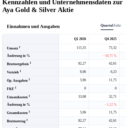
Kennzahlen und Unternehmensdaten zur
Aya Gold & Silver Aktie
Quartal
Jahr
Einnahmen und Ausgaben
Q1 2026
Q4 2025
1
115,35
75,32
Umsatz
Änderung in %
−34,71 %
1
82,27
42,61
Bruttoergebnis
1
6,06
6,23
Vertrieb
1
5,96
11,75
Op. Ausgaben
1
0
0
F&E
1
33,08
32,71
Umsatzkosten
Änderung in %
−1,12 %
1
5,96
11,75
Gesamtkosten
1
82,27
42,61
Bruttoertrag