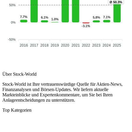
Ø 50.3%
50%
7.7%
7.1%
6.1%
5.8%
1.0%
0%
-3.1%
-50%
2016
2017
2018
2019
2020
2021
2022
2023
2024
2025
Über Stock-World
Stock-World ist Ihre vertrauenswürdige Quelle für Aktien-News,
Finanzanalysen und Börsen-Updates. Wir liefern aktuelle
Markteinblicke und Expertenkommentare, um Sie bei Ihren
Anlageentscheidungen zu unterstützen.
Top Kategorien
Analysen
DAX/MDAX