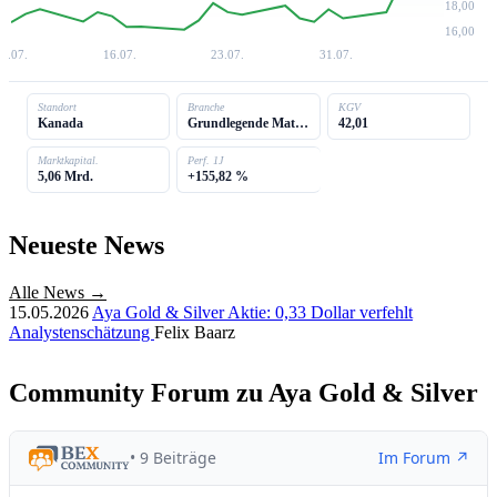
18,00
16,00
8.07.
16.07.
23.07.
31.07.
Standort
Branche
KGV
Kanada
Grundlegende Materialien
42,01
Marktkapital.
Perf. 1J
5,06 Mrd.
+155,82 %
Neueste News
Alle News →
15.05.2026
Aya Gold & Silver Aktie: 0,33 Dollar verfehlt
Analystenschätzung
Felix Baarz
Community Forum zu Aya Gold & Silver