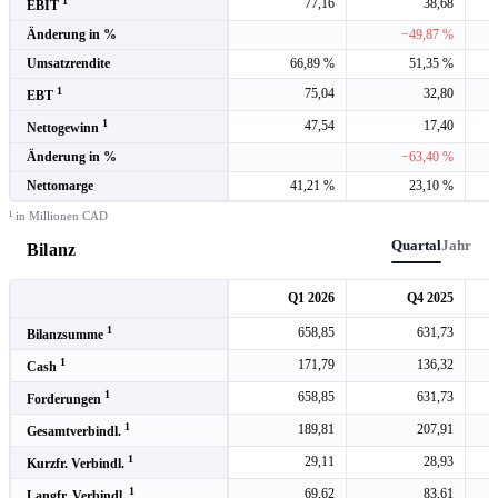
1
77,16
38,68
EBIT
Änderung in %
−49,87 %
Umsatzrendite
66,89 %
51,35 %
1
75,04
32,80
EBT
1
47,54
17,40
Nettogewinn
Änderung in %
−63,40 %
Nettomarge
41,21 %
23,10 %
¹ in Millionen CAD
Quartal
Jahr
Bilanz
Q1 2026
Q4 2025
1
658,85
631,73
Bilanzsumme
1
171,79
136,32
Cash
1
658,85
631,73
Forderungen
1
189,81
207,91
Gesamtverbindl.
1
29,11
28,93
Kurzfr. Verbindl.
1
69,62
83,61
Langfr. Verbindl.