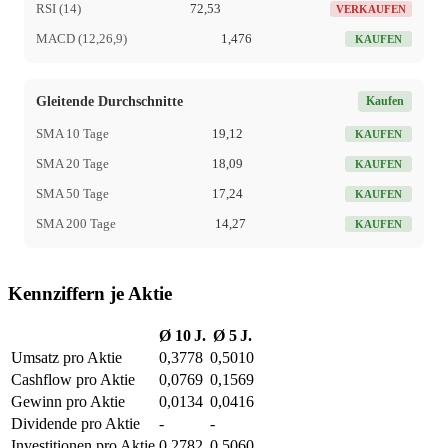
RSI (14)
72,53
VERKAUFEN
MACD (12,26,9)
1,476
KAUFEN
Gleitende Durchschnitte
Kaufen
SMA 10 Tage
19,12
KAUFEN
SMA 20 Tage
18,09
KAUFEN
SMA 50 Tage
17,24
KAUFEN
SMA 200 Tage
14,27
KAUFEN
Kennziffern je Aktie
Ø 10 J.
Ø 5 J.
Umsatz pro Aktie
0,3778
0,5010
Cashflow pro Aktie
0,0769
0,1569
Gewinn pro Aktie
0,0134
0,0416
Dividende pro Aktie
-
-
Investitionen pro Aktie
0,2782
0,5060