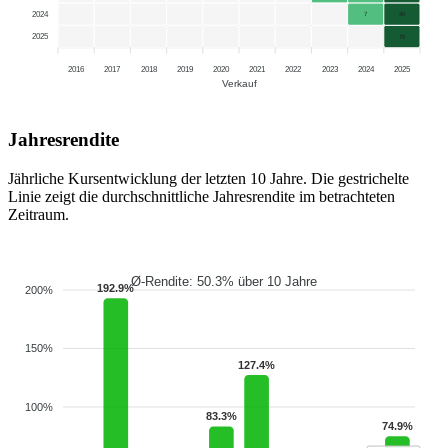
2024
7
40
2025
75
2016
2017
2018
2019
2020
2021
2022
2023
2024
2025
Verkauf
Jahresrendite
Jährliche Kursentwicklung der letzten 10 Jahre. Die gestrichelte
Linie zeigt die durchschnittliche Jahresrendite im betrachteten
Zeitraum.
Ø-Rendite: 50.3% über 10 Jahre
192.9%
200%
150%
127.4%
100%
83.3%
74.9%