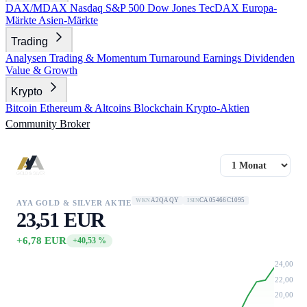
DAX/MDAX
Nasdaq
S&P 500
Dow Jones
TecDAX
Europa-
Märkte
Asien-Märkte
Trading
Analysen
Trading & Momentum
Turnaround
Earnings
Dividenden
Value & Growth
Krypto
Bitcoin
Ethereum & Altcoins
Blockchain
Krypto-Aktien
Community
Broker
A2QAQY
CA05466C1095
WKN
ISIN
AYA GOLD & SILVER AKTIE
23,51 EUR
+6,78 EUR
+40,53 %
24,00
22,00
20,00