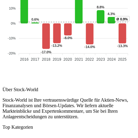
8.8%
10%
4.3%
Ø 0.9%
0.6%
0%
-8.0%
-10%
-13.2%
-13.3%
-14.0%
-17.0%
-20%
2016
2017
2018
2019
2020
2021
2022
2023
2024
2025
Über Stock-World
Stock-World ist Ihre vertrauenswürdige Quelle für Aktien-News,
Finanzanalysen und Börsen-Updates. Wir liefern aktuelle
Markteinblicke und Expertenkommentare, um Sie bei Ihren
Anlageentscheidungen zu unterstützen.
Top Kategorien