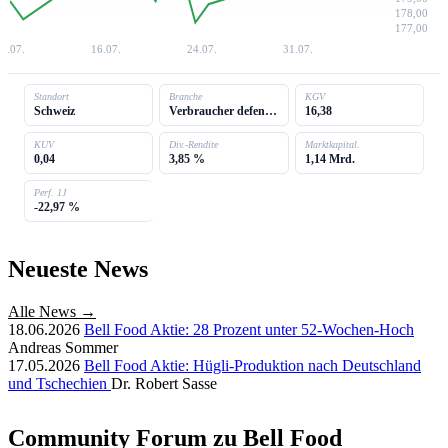
178,00
177,00
9.07.
16.07.
24.07.
31.07.
Standort
Branche
KGV
Schweiz
Verbraucher defensiv
16,38
KUV
Div.-Rendite
Marktkapital.
0,04
3,85 %
1,14 Mrd.
Perf. 1J
-22,97 %
Neueste News
Alle News →
18.06.2026
Bell Food Aktie: 28 Prozent unter 52-Wochen-Hoch
Andreas Sommer
17.05.2026
Bell Food Aktie: Hügli-Produktion nach Deutschland
und Tschechien
Dr. Robert Sasse
Community Forum zu Bell Food