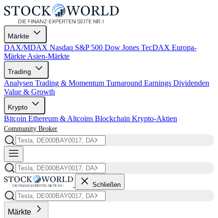
Märkte
DAX/MDAX
Nasdaq
S&P 500
Dow Jones
TecDAX
Europa-
Märkte
Asien-Märkte
Trading
Analysen
Trading & Momentum
Turnaround
Earnings
Dividenden
Value & Growth
Krypto
Bitcoin
Ethereum & Altcoins
Blockchain
Krypto-Aktien
Community
Broker
Schließen
Märkte