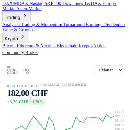
DAX/MDAX
Nasdaq
S&P 500
Dow Jones
TecDAX
Europa-
Märkte
Asien-Märkte
Trading
Analysen
Trading & Momentum
Turnaround
Earnings
Dividenden
Value & Growth
Krypto
Bitcoin
Ethereum & Altcoins
Blockchain
Krypto-Aktien
Community
Broker
A2AHC2
CH0315966322
WKN
ISIN
BELL FOOD AKTIE
182,00 CHF
+3,20 CHF
+1,79 %
183,00
182,00
181,00
180,00
179,00