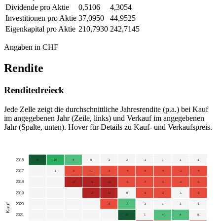
Dividende pro Aktie
0,5106
4,3054
Investitionen pro Aktie
37,0950
44,9525
Eigenkapital pro Aktie
210,7930
242,7145
Angaben in CHF
Rendite
Renditedreieck
Jede Zelle zeigt die durchschnittliche Jahresrendite (p.a.) bei Kauf
im angegebenen Jahr (Zeile, links) und Verkauf im angegebenen
Jahr (Spalte, unten). Hover für Details zu Kauf- und Verkaufspreis.
2016
36
16
4
0
-2
2
-1
0
1
-1
2017
1
-9
-10
-9
-4
-6
-4
-3
-4
2018
-17
-15
-12
-5
-7
-5
-4
-5
2019
-13
-11
0
-5
-2
-1
-3
2020
Kauf
-8
7
-2
0
1
-1
2021
25
1
4
4
0