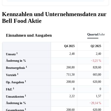
Kennzahlen und Unternehmensdaten zur
Bell Food Aktie
Quartal
Jahr
Einnahmen und Ausgaben
Q4 2025
Q2 2025
1
2,48
2,40
Umsatz
Änderung in %
−3,21 %
1
260,80
828,60
Bruttoergebnis
1
711,50
603,80
Vertrieb
1
208,60
620,80
Op. Ausgaben
1
0
0
F&E
1
2,22
1,57
Umsatzkosten
Änderung in %
−29,14 %
1
208,60
620,80
Gesamtkosten