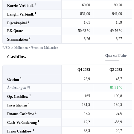
1
160,00
99,20
Kurzfr. Verbindl.
1
831,90
941,90
Langfr. Verbindl.
1
1,61
1,59
Eigenkapital
EK-Quote
50,63 %
49,76 %
2
6,26
6,27
Stammaktien
¹USD in Millionen • ²Stück in Milliarden
Quartal
Jahr
Cashflow
Q4 2025
Q2 2025
1
23,9
45,7
Gewinn
Änderung in %
91,21 %
1
165
109,8
Op. Cashflow
1
131,5
130,5
Investitionen
1
-47,5
-32,6
Finanz. Cashflow
1
12,2
-56,9
Cash-Veränderung
1
33,5
-20,7
Freier Cashflow