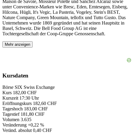
Maison de Savoie, Mossieur Polette und Sanchez Alcaraz sowie
unter Convenience-Marken wie Bresc, Eden, Erntesegen, Eisberg,
Hilcona, Hügli, It's Vegic, La Pasteria, Vogeley, Stein's BEST,
Nature Company, Green Mountain, tellofix und Tutto Gusto. Das
Unternehmen wurde 1869 gegründet und hat seinen Hauptsitz in
Basel, Schweiz. Die Bell Food Group AG ist eine
Tochtergesellschaft der Coop-Gruppe Genossenschaft.
Mehr anzeigen
Kursdaten
Börse
SIX Swiss Exchange
Kurs
182,00 CHF
Kurszeit
17:30 Uhr
Eröffnungskurs
182,60 CHF
Tageshoch
183,00 CHF
Tagestief
181,80 CHF
Volumen
3.635
Veränderung
+0,22 %
Veränd. absolut
0,40 CHF