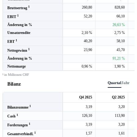
1
260,80
828,60
Bruttoertrag
1
52,20
66,10
EBIT
Änderung in %
26,63 %
Umsatzrendite
2,10 %
2,75 %
1
40,20
58,10
EBT
1
23,90
45,70
Nettogewinn
Änderung in %
91,21 %
Nettomarge
0,96 %
1,90 %
¹ in Millionen CHF
Quartal
Jahr
Bilanz
Q4 2025
Q2 2025
1
3,19
3,20
Bilanzsumme
1
126,10
113,90
Cash
1
3,19
3,20
Forderungen
1
1,57
1,61
Gesamtverbindl.