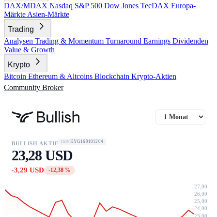
DAX/MDAX
Nasdaq
S&P 500
Dow Jones
TecDAX
Europa-
Märkte
Asien-Märkte
Trading
Analysen
Trading & Momentum
Turnaround
Earnings
Dividenden
Value & Growth
Krypto
Bitcoin
Ethereum & Altcoins
Blockchain
Krypto-Aktien
Community
Broker
KYG169101204
ISIN
BULLISH AKTIE
23,28 USD
-3,29 USD
-12,38 %
27,00
26,00
25,00
24,00
23,00