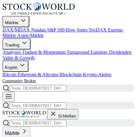
Märkte
DAX/MDAX
Nasdaq
S&P 500
Dow Jones
TecDAX
Europa-
Märkte
Asien-Märkte
Trading
Analysen
Trading & Momentum
Turnaround
Earnings
Dividenden
Value & Growth
Krypto
Bitcoin
Ethereum & Altcoins
Blockchain
Krypto-Aktien
Community
Broker
Schließen
Märkte