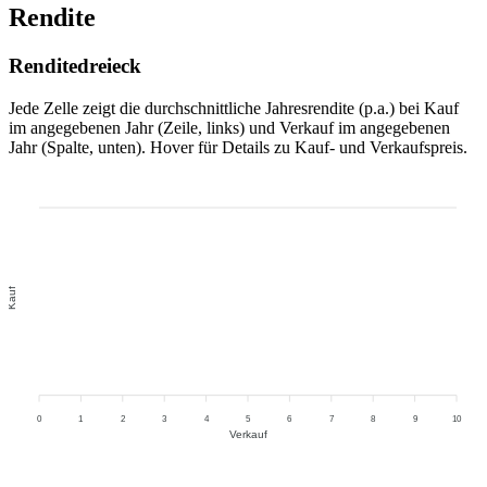
Rendite
Renditedreieck
Jede Zelle zeigt die durchschnittliche Jahresrendite (p.a.) bei Kauf
im angegebenen Jahr (Zeile, links) und Verkauf im angegebenen
Jahr (Spalte, unten). Hover für Details zu Kauf- und Verkaufspreis.
Kauf
0
1
2
3
4
5
6
7
8
9
10
Verkauf