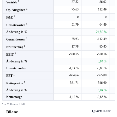
1
27,52
86,92
Vertrieb
1
75,63
-112,49
Op. Ausgaben
1
0
0
F&E
1
51,79
64,49
Umsatzkosten
Änderung in %
24,50 %
1
75,63
-112,49
Gesamtkosten
1
17,78
-85,45
Bruttoertrag
1
-590,55
-550,16
EBIT
Änderung in %
6,84 %
Umsatzrendite
-1,14 %
-0,85 %
1
-604,64
-565,09
EBT
1
-581,71
-546,60
Nettogewinn
Änderung in %
6,04 %
Nettomarge
-1,12 %
-0,85 %
¹ in Millionen USD
Quartal
Jahr
Bilanz