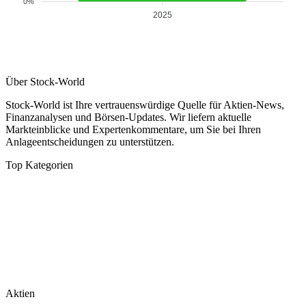
0%
2025
Über Stock-World
Stock-World ist Ihre vertrauenswürdige Quelle für Aktien-News,
Finanzanalysen und Börsen-Updates. Wir liefern aktuelle
Markteinblicke und Expertenkommentare, um Sie bei Ihren
Anlageentscheidungen zu unterstützen.
Top Kategorien
Analysen
DAX/MDAX
Kolumnen
Wirtschaft
Tech & Software
Turnaround
Aktien