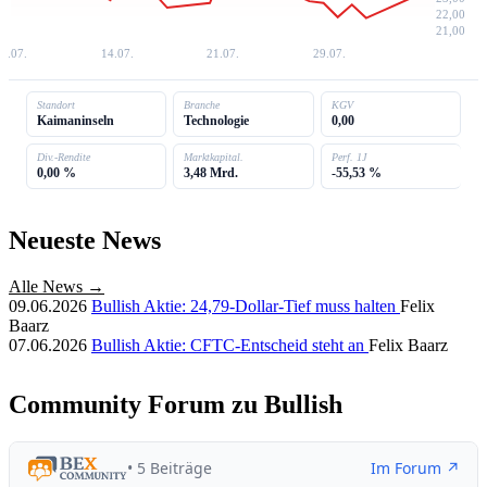
22,00
21,00
6.07.
14.07.
21.07.
29.07.
Standort
Branche
KGV
Kaimaninseln
Technologie
0,00
Div.-Rendite
Marktkapital.
Perf. 1J
0,00 %
3,48 Mrd.
-55,53 %
Neueste News
Alle News →
09.06.2026
Bullish Aktie: 24,79-Dollar-Tief muss halten
Felix
Baarz
07.06.2026
Bullish Aktie: CFTC-Entscheid steht an
Felix Baarz
Community Forum zu Bullish