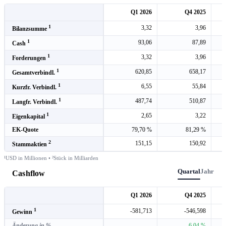
Q1 2026
Q4 2025
1
3,32
3,96
Bilanzsumme
1
93,06
87,89
Cash
1
3,32
3,96
Forderungen
1
620,85
658,17
Gesamtverbindl.
1
6,55
55,84
Kurzfr. Verbindl.
1
487,74
510,87
Langfr. Verbindl.
1
2,65
3,22
Eigenkapital
EK-Quote
79,70 %
81,29 %
2
151,15
150,92
Stammaktien
¹USD in Millionen • ²Stück in Milliarden
Quartal
Jahr
Cashflow
Q1 2026
Q4 2025
1
-581,713
-546,598
Gewinn
Änderung in %
6,04 %