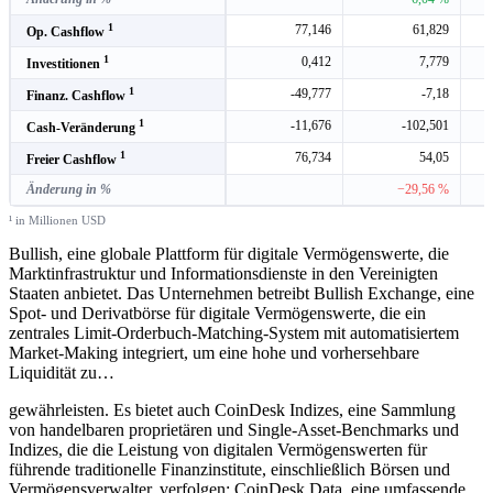
1
77,146
61,829
Op. Cashflow
1
0,412
7,779
Investitionen
1
-49,777
-7,18
Finanz. Cashflow
1
-11,676
-102,501
Cash-Veränderung
1
76,734
54,05
Freier Cashflow
Änderung in %
−29,56 %
¹ in Millionen USD
Bullish, eine globale Plattform für digitale Vermögenswerte, die
Marktinfrastruktur und Informationsdienste in den Vereinigten
Staaten anbietet. Das Unternehmen betreibt Bullish Exchange, eine
Spot- und Derivatbörse für digitale Vermögenswerte, die ein
zentrales Limit-Orderbuch-Matching-System mit automatisiertem
Market-Making integriert, um eine hohe und vorhersehbare
Liquidität zu
…
gewährleisten. Es bietet auch CoinDesk Indizes, eine Sammlung
von handelbaren proprietären und Single-Asset-Benchmarks und
Indizes, die die Leistung von digitalen Vermögenswerten für
führende traditionelle Finanzinstitute, einschließlich Börsen und
Vermögensverwalter, verfolgen; CoinDesk Data, eine umfassende