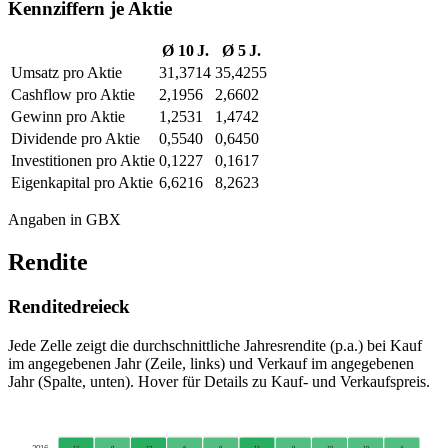
Kennziffern je Aktie
Ø 10 J.
Ø 5 J.
Umsatz pro Aktie
31,3714
35,4255
Cashflow pro Aktie
2,1956
2,6602
Gewinn pro Aktie
1,2531
1,4742
Dividende pro Aktie
0,5540
0,6450
Investitionen pro Aktie
0,1227
0,1617
Eigenkapital pro Aktie
6,6216
8,2623
Angaben in GBX
Rendite
Renditedreieck
Jede Zelle zeigt die durchschnittliche Jahresrendite (p.a.) bei Kauf
im angegebenen Jahr (Zeile, links) und Verkauf im angegebenen
Jahr (Spalte, unten). Hover für Details zu Kauf- und Verkaufspreis.
2016
17
9
12
6
9
11
9
10
10
4