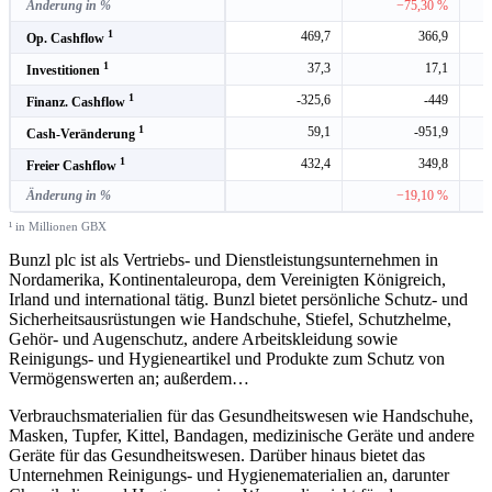
Änderung in %
−75,30 %
1
469,7
366,9
Op. Cashflow
1
37,3
17,1
Investitionen
1
-325,6
-449
Finanz. Cashflow
1
59,1
-951,9
Cash-Veränderung
1
432,4
349,8
Freier Cashflow
Änderung in %
−19,10 %
¹ in Millionen GBX
Bunzl plc ist als Vertriebs- und Dienstleistungsunternehmen in
Nordamerika, Kontinentaleuropa, dem Vereinigten Königreich,
Irland und international tätig. Bunzl bietet persönliche Schutz- und
Sicherheitsausrüstungen wie Handschuhe, Stiefel, Schutzhelme,
Gehör- und Augenschutz, andere Arbeitskleidung sowie
Reinigungs- und Hygieneartikel und Produkte zum Schutz von
Vermögenswerten an; außerdem
…
Verbrauchsmaterialien für das Gesundheitswesen wie Handschuhe,
Masken, Tupfer, Kittel, Bandagen, medizinische Geräte und andere
Geräte für das Gesundheitswesen. Darüber hinaus bietet das
Unternehmen Reinigungs- und Hygienematerialien an, darunter