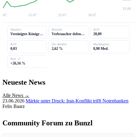
31,00
7.07.
15.07.
23.07.
30.07.
Standort
Branche
KGV
Vereinigtes Königreich
Verbraucher defensiv
20,09
KUV
Div.-Rendite
Marktkapital.
0,03
2,62 %
8,98 Mrd.
Perf. 1J
+26,16 %
Neueste News
Alle News →
23.06.2026
Märkte unter Druck: Iran-Konflikt trifft Notenbanken
Felix Baarz
Community Forum zu Bunzl