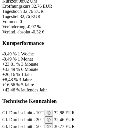
Kurszeit
08:02 Uhr
Eröffnungskurs
32,76 EUR
Tageshoch
32,76 EUR
Tagestief
32,76 EUR
Volumen
0
Veränderung
-0,97 %
Veränd. absolut
-0,32 €
Kursperformance
-0,49 %
1 Woche
-0,49 %
1 Monat
+23,81 %
3 Monate
+33,49 %
6 Monate
+26,16 %
1 Jahr
+8,48 %
3 Jahre
+16,56 %
5 Jahre
+42,46 %
laufendes Jahr
Technische Kennzahlen
Gl. Durchschnitt - 10T
32,88 EUR
ⓘ
Gl. Durchschnitt - 20T
32,46 EUR
ⓘ
Gl. Durchschnitt - 50T
30,77 EUR
ⓘ