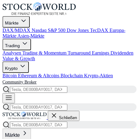
Märkte
DAX/MDAX
Nasdaq
S&P 500
Dow Jones
TecDAX
Europa-
Märkte
Asien-Märkte
Trading
Analysen
Trading & Momentum
Turnaround
Earnings
Dividenden
Value & Growth
Krypto
Bitcoin
Ethereum & Altcoins
Blockchain
Krypto-Aktien
Community
Broker
Schließen
Märkte