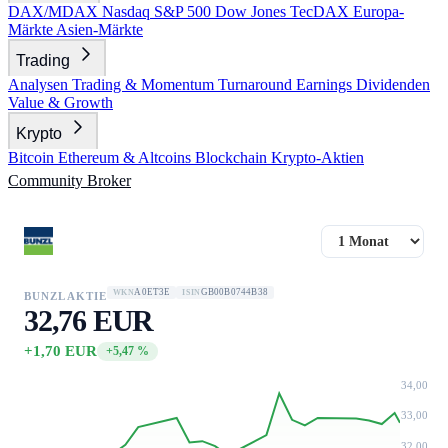
DAX/MDAX
Nasdaq
S&P 500
Dow Jones
TecDAX
Europa-
Märkte
Asien-Märkte
Trading
Analysen
Trading & Momentum
Turnaround
Earnings
Dividenden
Value & Growth
Krypto
Bitcoin
Ethereum & Altcoins
Blockchain
Krypto-Aktien
Community
Broker
A0ET3E
GB00B0744B38
WKN
ISIN
BUNZL AKTIE
32,76 EUR
+1,70 EUR
+5,47 %
34,00
33,00
32,00