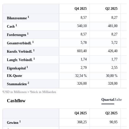
Q4 2025
Q2 2025
1
8,57
8,27
Bilanzsumme
1
540,10
481,00
Cash
1
8,57
8,27
Forderungen
1
5,78
5,72
Gesamtverbindl.
1
603,40
426,40
Kurzfr. Verbindl.
1
1,74
1,77
Langfr. Verbindl.
1
2,79
2,55
Eigenkapital
EK-Quote
32,54 %
30,80 %
2
326,00
328,00
Stammaktien
¹USD in Millionen • ²Stück in Milliarden
Quartal
Jahr
Cashflow
Q4 2025
Q2 2025
1
368,25
90,95
Gewinn