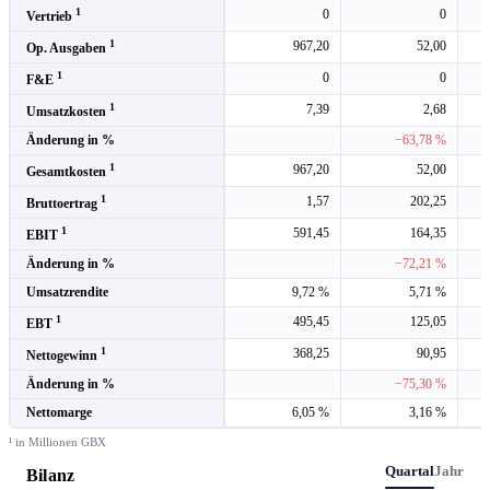
1
0
0
Vertrieb
1
967,20
52,00
Op. Ausgaben
1
0
0
F&E
1
7,39
2,68
Umsatzkosten
Änderung in %
−63,78 %
1
967,20
52,00
Gesamtkosten
1
1,57
202,25
Bruttoertrag
1
591,45
164,35
EBIT
Änderung in %
−72,21 %
Umsatzrendite
9,72 %
5,71 %
1
495,45
125,05
EBT
1
368,25
90,95
Nettogewinn
Änderung in %
−75,30 %
Nettomarge
6,05 %
3,16 %
¹ in Millionen GBX
Quartal
Jahr
Bilanz