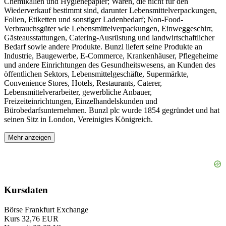
Chemikalien und Hygienepapier; Waren, die nicht für den
Wiederverkauf bestimmt sind, darunter Lebensmittelverpackungen,
Folien, Etiketten und sonstiger Ladenbedarf; Non-Food-
Verbrauchsgüter wie Lebensmittelverpackungen, Einweggeschirr,
Gästeausstattungen, Catering-Ausrüstung und landwirtschaftlicher
Bedarf sowie andere Produkte. Bunzl liefert seine Produkte an
Industrie, Baugewerbe, E-Commerce, Krankenhäuser, Pflegeheime
und andere Einrichtungen des Gesundheitswesens, an Kunden des
öffentlichen Sektors, Lebensmittelgeschäfte, Supermärkte,
Convenience Stores, Hotels, Restaurants, Caterer,
Lebensmittelverarbeiter, gewerbliche Anbauer,
Freizeiteinrichtungen, Einzelhandelskunden und
Bürobedarfsunternehmen. Bunzl plc wurde 1854 gegründet und hat
seinen Sitz in London, Vereinigtes Königreich.
Mehr anzeigen
Kursdaten
Börse
Frankfurt Exchange
Kurs
32,76 EUR