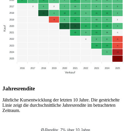
2017
2
9
2
7
10
7
9
9
3
2018
21
4
10
13
9
11
10
3
2019
-8
6
11
7
10
9
1
2020
Kauf
24
23
14
15
13
3
2021
19
8
11
10
-1
2022
0
9
8
-5
2023
19
12
-6
2024
9
-16
2025
-34
2016
2017
2018
2019
2020
2021
2022
2023
2024
2025
Verkauf
Jahresrendite
Jährliche Kursentwicklung der letzten 10 Jahre. Die gestrichelte
Linie zeigt die durchschnittliche Jahresrendite im betrachteten
Zeitraum.
Ø-Rendite: 7% über 10 Jahre