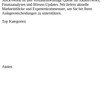
Stock-World ist Ihre vertrauenswürdige Quelle für Aktien-News,
Finanzanalysen und Börsen-Updates. Wir liefern aktuelle
Markteinblicke und Expertenkommentare, um Sie bei Ihren
Anlageentscheidungen zu unterstützen.
Top Kategorien
Analysen
DAX/MDAX
Kolumnen
Wirtschaft
Tech & Software
Turnaround
Aktien
Nvidia
Rheinmetall
Palantir
Microsoft
Tesla
BioNTech