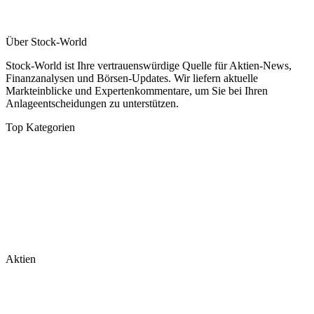
Über Stock-World
Stock-World ist Ihre vertrauenswürdige Quelle für Aktien-News,
Finanzanalysen und Börsen-Updates. Wir liefern aktuelle
Markteinblicke und Expertenkommentare, um Sie bei Ihren
Anlageentscheidungen zu unterstützen.
Top Kategorien
Analysen
DAX/MDAX
Kolumnen
Wirtschaft
Tech & Software
Turnaround
Aktien
Nvidia
Rheinmetall