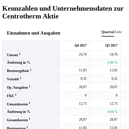
Kennzahlen und Unternehmensdaten zur
Centrotherm Aktie
Quartal
Jahr
Einnahmen und Ausgaben
Q4 2017
Q3 2017
1
24,70
24,70
Umsatz
Änderung in %
0,00 %
1
11,95
11,95
Bruttoergebnis
1
9,32
9,32
Vertrieb
1
28,87
28,87
Op. Ausgaben
1
0
0
F&E
1
12,75
12,75
Umsatzkosten
Änderung in %
0,00 %
1
28,87
28,87
Gesamtkosten
1
11,95
11,95
Bruttoertrag