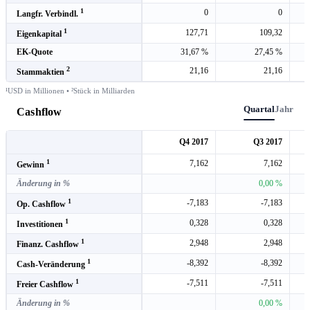
1
0
0
Langfr. Verbindl.
1
127,71
109,32
Eigenkapital
EK-Quote
31,67 %
27,45 %
2
21,16
21,16
Stammaktien
¹USD in Millionen • ²Stück in Milliarden
Quartal
Jahr
Cashflow
Q4 2017
Q3 2017
1
7,162
7,162
Gewinn
Änderung in %
0,00 %
1
-7,183
-7,183
Op. Cashflow
1
0,328
0,328
Investitionen
1
2,948
2,948
Finanz. Cashflow
1
-8,392
-8,392
Cash-Veränderung
1
-7,511
-7,511
Freier Cashflow
Änderung in %
0,00 %