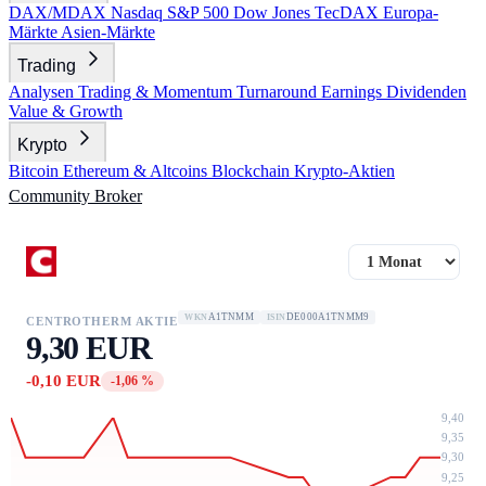
DAX/MDAX
Nasdaq
S&P 500
Dow Jones
TecDAX
Europa-
Märkte
Asien-Märkte
Trading
Analysen
Trading & Momentum
Turnaround
Earnings
Dividenden
Value & Growth
Krypto
Bitcoin
Ethereum & Altcoins
Blockchain
Krypto-Aktien
Community
Broker
A1TNMM
DE000A1TNMM9
WKN
ISIN
CENTROTHERM AKTIE
9,30 EUR
-0,10 EUR
-1,06 %
9,40
9,35
9,30
9,25