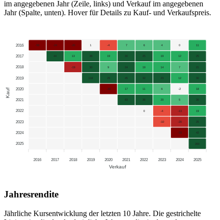
im angegebenen Jahr (Zeile, links) und Verkauf im angegebenen
Jahr (Spalte, unten). Hover für Details zu Kauf- und Verkaufspreis.
2016
-58
-24
-20
1
-4
7
6
4
0
11
2017
44
13
38
19
30
25
19
12
25
2018
-19
30
9
24
19
14
7
21
2019
118
29
45
32
23
12
30
2020
Kauf
-26
17
11
6
-2
18
2021
83
36
20
5
30
2022
0
-4
-13
19
2023
-10
-20
25
2024
-33
42
2025
200
2016
2017
2018
2019
2020
2021
2022
2023
2024
2025
Verkauf
Jahresrendite
Jährliche Kursentwicklung der letzten 10 Jahre. Die gestrichelte