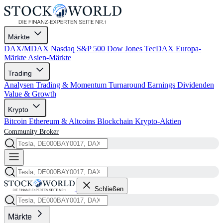
Märkte
DAX/MDAX
Nasdaq
S&P 500
Dow Jones
TecDAX
Europa-
Märkte
Asien-Märkte
Trading
Analysen
Trading & Momentum
Turnaround
Earnings
Dividenden
Value & Growth
Krypto
Bitcoin
Ethereum & Altcoins
Blockchain
Krypto-Aktien
Community
Broker
Schließen
Märkte