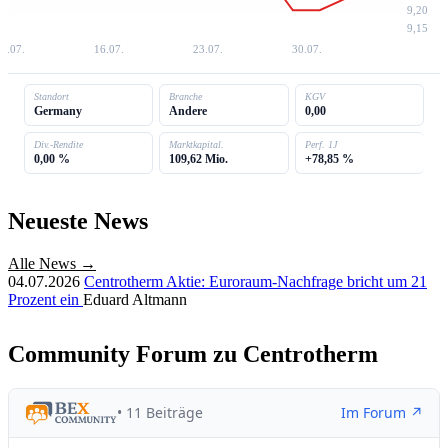
9,20
9,15
8.07.
16.07.
23.07.
30.07.
Standort
Branche
KGV
Germany
Andere
0,00
Div.-Rendite
Marktkapital.
Perf. 1J
0,00 %
109,62 Mio.
+78,85 %
Neueste News
Alle News →
04.07.2026
Centrotherm Aktie: Euroraum-Nachfrage bricht um 21
Prozent ein
Eduard Altmann
Community Forum zu Centrotherm