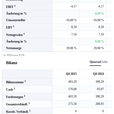
1
-4,17
-4,17
EBIT
Änderung in %
0,00 %
Umsatzrendite
-16,88 %
-16,88 %
1
8,18
8,18
EBT
1
7,16
7,16
Nettogewinn
Änderung in %
0,00 %
Nettomarge
29,00 %
29,00 %
¹ in Millionen EUR
Quartal
Jahr
Bilanz
Q4 2025
Q4 2024
1
403,29
398,29
Bilanzsumme
1
170,68
95,97
Cash
1
403,29
398,29
Forderungen
1
275,56
288,95
Gesamtverbindl.
1
0
0
Kurzfr. Verbindl.