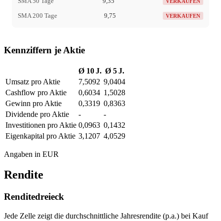
SMA 50 Tage
9,35
VERKAUFEN
SMA 200 Tage
9,75
VERKAUFEN
Kennziffern je Aktie
Ø 10 J.
Ø 5 J.
Umsatz pro Aktie
7,5092
9,0404
Cashflow pro Aktie
0,6034
1,5028
Gewinn pro Aktie
0,3319
0,8363
Dividende pro Aktie
-
-
Investitionen pro Aktie
0,0963
0,1432
Eigenkapital pro Aktie
3,1207
4,0529
Angaben in EUR
Rendite
Renditedreieck
Jede Zelle zeigt die durchschnittliche Jahresrendite (p.a.) bei Kauf