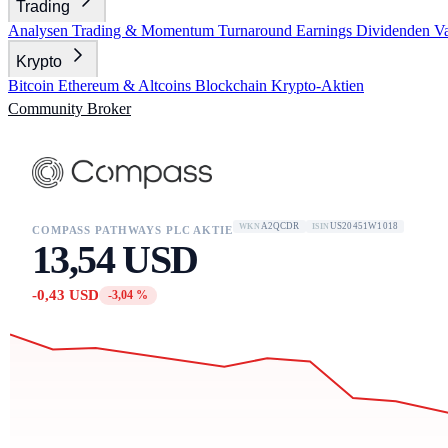
Trading
Analysen
Trading & Momentum
Turnaround
Earnings
Dividenden
V
Krypto
Bitcoin
Ethereum & Altcoins
Blockchain
Krypto-Aktien
Community
Broker
A2QCDR
US20451W1018
WKN
ISIN
COMPASS PATHWAYS PLC AKTIE
13,54 USD
-0,43 USD
-3,04 %