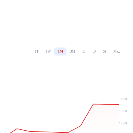
1T
1W
1M
3M
1J
3J
5J
Max
14,00
13,00
12,00