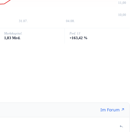
11,00
10,00
31.07.
04.08.
Marktkapital.
Perf. 1J
1,83 Mrd.
+163,42 %