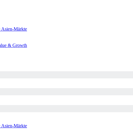
e
Asien-Märkte
alue & Growth
e
Asien-Märkte