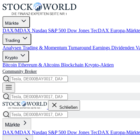
Märkte
DAX/MDAX
Nasdaq
S&P 500
Dow Jones
TecDAX
Europa-Märkt
Trading
Analysen
Trading & Momentum
Turnaround
Earnings
Dividenden
V
Krypto
Bitcoin
Ethereum & Altcoins
Blockchain
Krypto-Aktien
Community
Broker
Schließen
Märkte
DAX/MDAX
Nasdaq
S&P 500
Dow Jones
TecDAX
Europa-Märkt