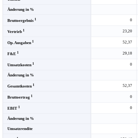
Änderung in %
1
0
Bruttoergebnis
1
23,20
Vertrieb
1
52,37
Op. Ausgaben
1
29,18
F&E
1
0
Umsatzkosten
Änderung in %
1
52,37
Gesamtkosten
1
0
Bruttoertrag
1
0
EBIT
Änderung in %
Umsatzrendite