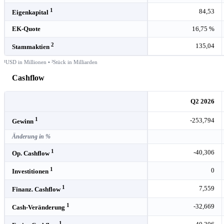
1
84,53
Eigenkapital
EK-Quote
16,75 %
2
135,04
Stammaktien
¹USD in Millionen • ²Stück in Milliarden
Cashflow
Q2 2026
1
-253,794
Gewinn
Änderung in %
1
-40,306
Op. Cashflow
1
0
Investitionen
1
7,559
Finanz. Cashflow
1
-32,669
Cash-Veränderung
1