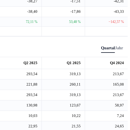
-38,27
-17,51
-42,31
-38,40
-17,86
-43,33
72,11 %
53,48 %
−142,57 %
Quartal
Jahr
Q2 2025
Q1 2025
Q4 2024
293,54
319,13
213,67
221,88
260,11
165,08
293,54
319,13
213,67
130,98
123,67
58,97
10,03
10,22
7,24
22,95
21,55
24,65