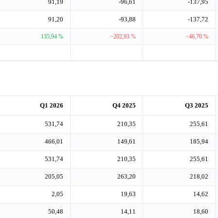
91,19
-96,61
-137,95
91,20
-93,88
-137,72
135,94 %
−202,93 %
−46,70 %
Q1 2026
Q4 2025
Q3 2025
531,74
210,35
255,61
466,01
149,61
185,94
531,74
210,35
255,61
205,05
263,20
218,02
2,05
19,63
14,62
50,48
14,11
18,60