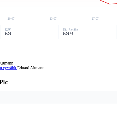
20.07.
23.07.
27.07.
KGV
Div.-Rendite
0,00
0,00 %
Altmann
at gewählt
Eduard Altmann
Plc