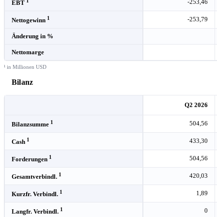
1
-253,46
EBT
1
-253,79
Nettogewinn
Änderung in %
Nettomarge
¹ in Millionen USD
Bilanz
Q2 2026
1
504,56
Bilanzsumme
1
433,30
Cash
1
504,56
Forderungen
1
420,03
Gesamtverbindl.
1
1,89
Kurzfr. Verbindl.
1
0
Langfr. Verbindl.