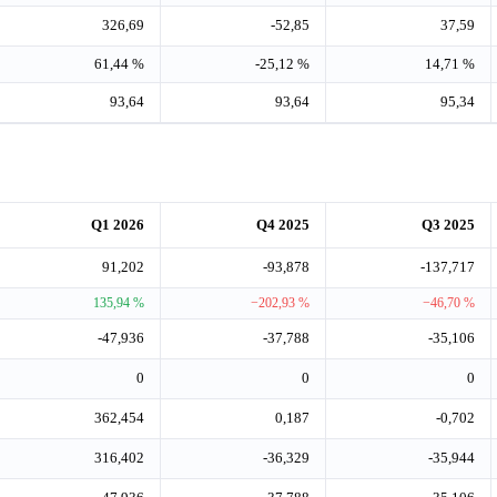
326,69
-52,85
37,59
61,44 %
-25,12 %
14,71 %
93,64
93,64
95,34
Q1 2026
Q4 2025
Q3 2025
91,202
-93,878
-137,717
135,94 %
−202,93 %
−46,70 %
-47,936
-37,788
-35,106
0
0
0
362,454
0,187
-0,702
316,402
-36,329
-35,944