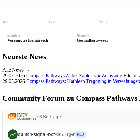
8.07.
12.07.
16.07.
Standort
Branche
Vereinigtes Königreich
Gesundheitswesen
Neueste News
Alle News →
29.07.2026
Compass Pathways Aktie: Zahlen vor Zulassung
Eduard 
29.05.2026
Compass Pathways: Kathleen Tregoning in Verwaltungsr
Community Forum zu Compass Pathways 