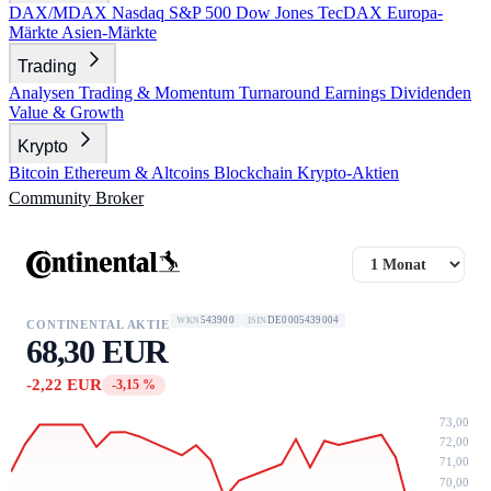
DAX/MDAX
Nasdaq
S&P 500
Dow Jones
TecDAX
Europa-
Märkte
Asien-Märkte
Trading
Analysen
Trading & Momentum
Turnaround
Earnings
Dividenden
Value & Growth
Krypto
Bitcoin
Ethereum & Altcoins
Blockchain
Krypto-Aktien
Community
Broker
543900
DE0005439004
WKN
ISIN
CONTINENTAL AKTIE
68,30 EUR
-2,22 EUR
-3,15 %
73,00
72,00
71,00
70,00