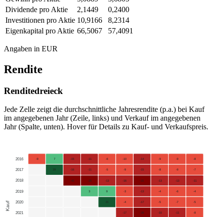
Dividende pro Aktie
2,1449
0,2400
Investitionen pro Aktie
10,9166
8,2314
Eigenkapital pro Aktie
66,5067
57,4091
Angaben in EUR
Rendite
Renditedreieck
Jede Zelle zeigt die durchschnittliche Jahresrendite (p.a.) bei Kauf
im angegebenen Jahr (Zeile, links) und Verkauf im angegebenen
Jahr (Spalte, unten). Hover für Details zu Kauf- und Verkaufspreis.
2016
-9
7
-15
-11
-6
-10
-14
-9
-9
-8
2017
29
-16
-11
-5
-9
-15
-8
-9
-7
2018
-43
-25
-13
-16
-21
-13
-13
-11
2019
3
9
-3
-13
-4
-6
-4
2020
Kauf
21
-4
-17
-5
-7
-5
2021
-17
-28
-10
-11
-8