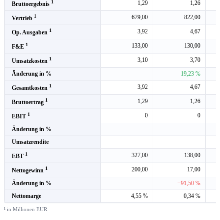
1
1,29
1,26
Bruttoergebnis
1
679,00
822,00
Vertrieb
1
3,92
4,67
Op. Ausgaben
1
133,00
130,00
F&E
1
3,10
3,70
Umsatzkosten
Änderung in %
19,23 %
1
3,92
4,67
Gesamtkosten
1
1,29
1,26
Bruttoertrag
1
0
0
EBIT
Änderung in %
Umsatzrendite
1
327,00
138,00
EBT
1
200,00
17,00
Nettogewinn
Änderung in %
−91,50 %
Nettomarge
4,55 %
0,34 %
¹ in Millionen EUR