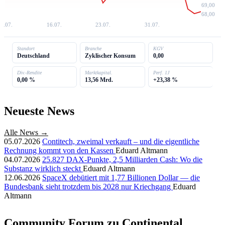
69,00
68,00
8.07.
16.07.
23.07.
31.07.
Standort
Branche
KGV
Deutschland
Zyklischer Konsum
0,00
Div.-Rendite
Marktkapital.
Perf. 1J
0,00 %
13,56 Mrd.
+23,38 %
Neueste News
Alle News →
05.07.2026
Contitech, zweimal verkauft – und die eigentliche
Rechnung kommt von den Kassen
Eduard Altmann
04.07.2026
25.827 DAX-Punkte, 2,5 Milliarden Cash: Wo die
Substanz wirklich steckt
Eduard Altmann
12.06.2026
SpaceX debütiert mit 1,77 Billionen Dollar — die
Bundesbank sieht trotzdem bis 2028 nur Kriechgang
Eduard
Altmann
Community Forum zu Continental