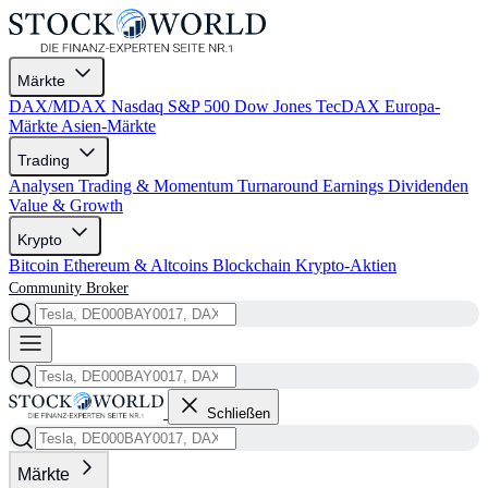
Märkte
DAX/MDAX
Nasdaq
S&P 500
Dow Jones
TecDAX
Europa-
Märkte
Asien-Märkte
Trading
Analysen
Trading & Momentum
Turnaround
Earnings
Dividenden
Value & Growth
Krypto
Bitcoin
Ethereum & Altcoins
Blockchain
Krypto-Aktien
Community
Broker
Schließen
Märkte