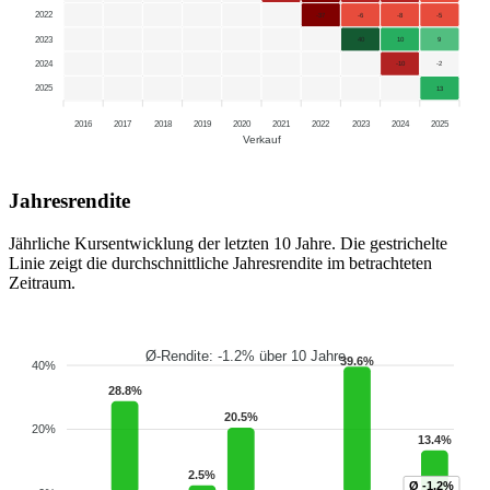
2022
-37
-6
-8
-5
2023
40
10
9
2024
-10
-2
2025
13
2016
2017
2018
2019
2020
2021
2022
2023
2024
2025
Verkauf
Jahresrendite
Jährliche Kursentwicklung der letzten 10 Jahre. Die gestrichelte
Linie zeigt die durchschnittliche Jahresrendite im betrachteten
Zeitraum.
Ø-Rendite: -1.2% über 10 Jahre
39.6%
40%
28.8%
20.5%
20%
13.4%
2.5%
Ø -1.2%