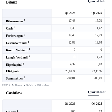
Quartal
Jahr
Bilanz
Q1 2026
Q4 2025
1
17,48
17,79
Bilanzsumme
1
1,38
1,42
Cash
1
17,48
17,79
Forderungen
1
12,89
13,63
Gesamtverbindl.
1
0
0
Kurzfr. Verbindl.
1
0
4,23
Langfr. Verbindl.
1
4,37
3,93
Eigenkapital
EK-Quote
25,01 %
22,11 %
2
200,01
200,01
Stammaktien
¹USD in Millionen • ²Stück in Milliarden
Quartal
Jahr
Cashflow
Q1 2026
Q4 2025
1
200
17
Gewinn