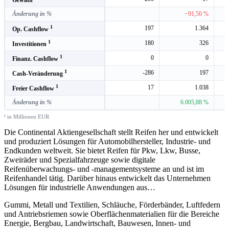
Änderung in %
−91,50 %
1
197
1.364
Op. Cashflow
1
180
326
Investitionen
1
0
0
Finanz. Cashflow
1
-286
197
Cash-Veränderung
1
17
1.038
Freier Cashflow
Änderung in %
6.005,88 %
¹ in Millionen EUR
Die Continental Aktiengesellschaft stellt Reifen her und entwickelt
und produziert Lösungen für Automobilhersteller, Industrie- und
Endkunden weltweit. Sie bietet Reifen für Pkw, Lkw, Busse,
Zweiräder und Spezialfahrzeuge sowie digitale
Reifenüberwachungs- und -managementsysteme an und ist im
Reifenhandel tätig. Darüber hinaus entwickelt das Unternehmen
Lösungen für industrielle Anwendungen aus
…
Gummi, Metall und Textilien, Schläuche, Förderbänder, Luftfedern
und Antriebsriemen sowie Oberflächenmaterialien für die Bereiche
Energie, Bergbau, Landwirtschaft, Bauwesen, Innen- und