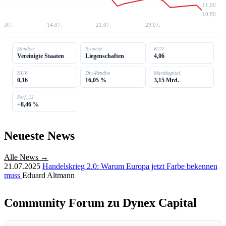
11,00
10,80
6.07.
14.07.
21.07.
29.07.
Standort
Branche
KGV
Vereinigte Staaten
Liegenschaften
4,06
KUV
Div.-Rendite
Marktkapital.
0,16
16,05 %
3,15 Mrd.
Perf. 1J
+8,46 %
Neueste News
Alle News →
21.07.2025
Handelskrieg 2.0: Warum Europa jetzt Farbe bekennen
muss
Eduard Altmann
Community Forum zu Dynex Capital