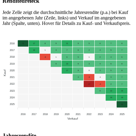
Renditedreieck
Jede Zelle zeigt die durchschnittliche Jahresrendite (p.a.) bei Kauf
im angegebenen Jahr (Zeile, links) und Verkauf im angegebenen
Jahr (Spalte, unten). Hover für Details zu Kauf- und Verkaufspreis.
2016
21
17
8
9
11
9
5
6
7
8
2017
10
1
4
7
6
2
4
5
7
2018
-8
1
6
5
1
2
4
6
2019
9
13
9
3
4
6
8
2020
Kauf
17
9
0
3
5
8
2021
4
-6
-1
3
7
2022
-17
-4
2
7
2023
8
12
15
2024
16
19
2025
22
2016
2017
2018
2019
2020
2021
2022
2023
2024
2025
Verkauf
Jahresrendite