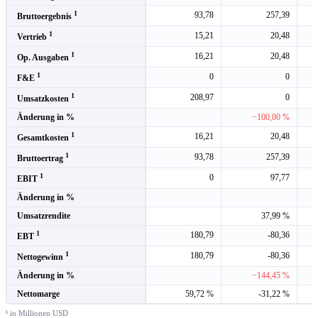
1
93,78
257,39
Bruttoergebnis
1
15,21
20,48
Vertrieb
1
16,21
20,48
Op. Ausgaben
1
0
0
F&E
1
208,97
0
Umsatzkosten
Änderung in %
−100,00 %
1
16,21
20,48
Gesamtkosten
1
93,78
257,39
Bruttoertrag
1
0
97,77
EBIT
Änderung in %
Umsatzrendite
37,99 %
1
180,79
-80,36
EBT
1
180,79
-80,36
Nettogewinn
Änderung in %
−144,45 %
Nettomarge
59,72 %
-31,22 %
¹ in Millionen USD