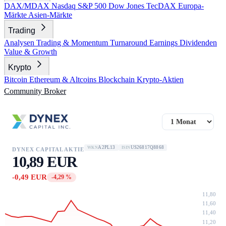
DAX/MDAX
Nasdaq
S&P 500
Dow Jones
TecDAX
Europa-
Märkte
Asien-Märkte
Trading
Analysen
Trading & Momentum
Turnaround
Earnings
Dividenden
Value & Growth
Krypto
Bitcoin
Ethereum & Altcoins
Blockchain
Krypto-Aktien
Community
Broker
A2PL13
US26817Q8868
WKN
ISIN
DYNEX CAPITAL AKTIE
10,89 EUR
-0,49 EUR
-4,29 %
11,80
11,60
11,40
11,20