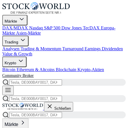
Märkte
DAX/MDAX
Nasdaq
S&P 500
Dow Jones
TecDAX
Europa-
Märkte
Asien-Märkte
Trading
Analysen
Trading & Momentum
Turnaround
Earnings
Dividenden
Value & Growth
Krypto
Bitcoin
Ethereum & Altcoins
Blockchain
Krypto-Aktien
Community
Broker
Schließen
Märkte