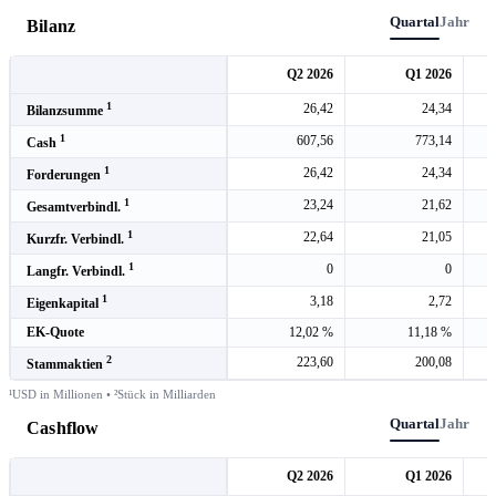
Quartal
Jahr
Bilanz
Q2 2026
Q1 2026
1
26,42
24,34
Bilanzsumme
1
607,56
773,14
Cash
1
26,42
24,34
Forderungen
1
23,24
21,62
Gesamtverbindl.
1
22,64
21,05
Kurzfr. Verbindl.
1
0
0
Langfr. Verbindl.
1
3,18
2,72
Eigenkapital
EK-Quote
12,02 %
11,18 %
2
223,60
200,08
Stammaktien
¹USD in Millionen • ²Stück in Milliarden
Quartal
Jahr
Cashflow
Q2 2026
Q1 2026