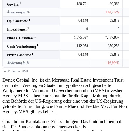
1
180,791
-80,362
Gewinn
Änderung in %
−144,45 %
1
84,148
69,849
Op. Cashflow
1
0
0
Investitionen
1
1.875,397
7.477,937
Finanz. Cashflow
1
-112,058
359,253
Cash-Veränderung
1
84,148
69,849
Freier Cashflow
Änderung in %
−16,99 %
¹ in Millionen USD
Dynex Capital, Inc. ist ein Mortgage Real Estate Investment Trust,
der in den Vereinigten Staaten in hypothekarisch gesicherte
Wertpapiere für Wohn- und Gewerbeimmobilien (MBS) investiert.
Agency MBS haben eine Garantie für die Kapitalzahlung durch
eine Behörde der US-Regierung oder eine von der US-Regierung
geförderte Einrichtung, wie Fannie Mae und Freddie Mac. Für Non-
Agency-MBS gibt es keine
…
Garantie für Kapital- oder Zinszahlungen. Das Unternehmen hat
sich für Bundeseinkommenssteuerzwecke als