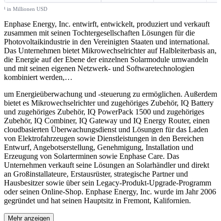
¹ in Millionen USD
Enphase Energy, Inc. entwirft, entwickelt, produziert und verkauft
zusammen mit seinen Tochtergesellschaften Lösungen für die
Photovoltaikindustrie in den Vereinigten Staaten und international.
Das Unternehmen bietet Mikrowechselrichter auf Halbleiterbasis an,
die Energie auf der Ebene der einzelnen Solarmodule umwandeln
und mit seinen eigenen Netzwerk- und Softwaretechnologien
kombiniert werden,
…
um Energieüberwachung und -steuerung zu ermöglichen. Außerdem
bietet es Mikrowechselrichter und zugehöriges Zubehör, IQ Battery
und zugehöriges Zubehör, IQ PowerPack 1500 und zugehöriges
Zubehör, IQ Combiner, IQ Gateway und IQ Energy Router, einen
cloudbasierten Überwachungsdienst und Lösungen für das Laden
von Elektrofahrzeugen sowie Dienstleistungen in den Bereichen
Entwurf, Angebotserstellung, Genehmigung, Installation und
Erzeugung von Solarterminen sowie Enphase Care. Das
Unternehmen verkauft seine Lösungen an Solarhändler und direkt
an Großinstallateure, Erstausrüster, strategische Partner und
Hausbesitzer sowie über sein Legacy-Produkt-Upgrade-Programm
oder seinen Online-Shop. Enphase Energy, Inc. wurde im Jahr 2006
gegründet und hat seinen Hauptsitz in Fremont, Kalifornien.
Mehr anzeigen