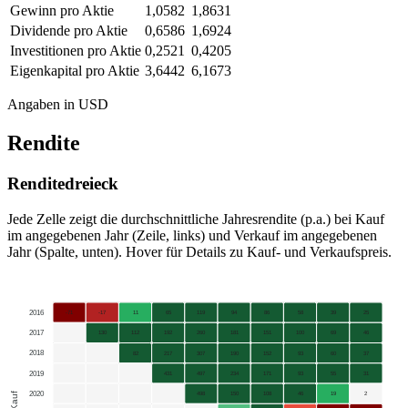
Gewinn pro Aktie
1,0582
1,8631
Dividende pro Aktie
0,6586
1,6924
Investitionen pro Aktie
0,2521
0,4205
Eigenkapital pro Aktie
3,6442
6,1673
Angaben in USD
Rendite
Renditedreieck
Jede Zelle zeigt die durchschnittliche Jahresrendite (p.a.) bei Kauf
im angegebenen Jahr (Zeile, links) und Verkauf im angegebenen
Jahr (Spalte, unten). Hover für Details zu Kauf- und Verkaufspreis.
2016
-71
-17
11
65
119
94
86
58
39
25
2017
130
112
192
260
181
151
100
69
46
2018
82
217
307
190
152
93
60
37
2019
431
497
234
171
93
55
31
2020
Kauf
498
150
108
46
19
2