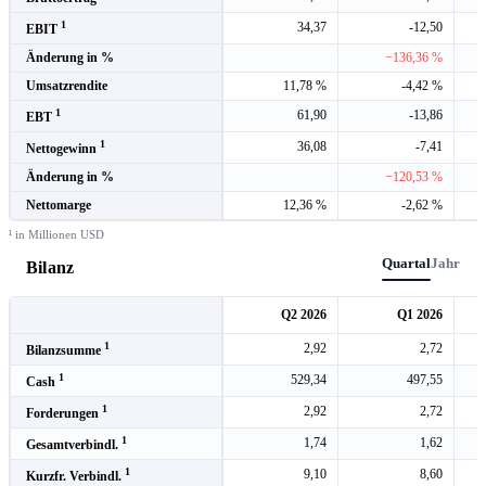
1
34,37
-12,50
EBIT
Änderung in %
−136,36 %
Umsatzrendite
11,78 %
-4,42 %
1
61,90
-13,86
EBT
1
36,08
-7,41
Nettogewinn
Änderung in %
−120,53 %
Nettomarge
12,36 %
-2,62 %
¹ in Millionen USD
Quartal
Jahr
Bilanz
Q2 2026
Q1 2026
1
2,92
2,72
Bilanzsumme
1
529,34
497,55
Cash
1
2,92
2,72
Forderungen
1
1,74
1,62
Gesamtverbindl.
1
9,10
8,60
Kurzfr. Verbindl.