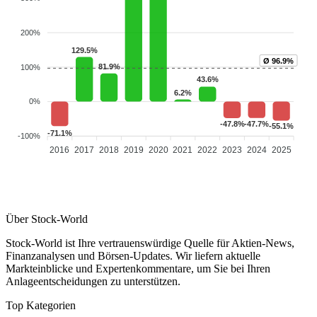
200%
129.5%
Ø 96.9%
81.9%
100%
43.6%
6.2%
0%
-47.7%
-47.8%
-55.1%
-71.1%
-100%
2016
2017
2018
2019
2020
2021
2022
2023
2024
2025
Über Stock-World
Stock-World ist Ihre vertrauenswürdige Quelle für Aktien-News,
Finanzanalysen und Börsen-Updates. Wir liefern aktuelle
Markteinblicke und Expertenkommentare, um Sie bei Ihren
Anlageentscheidungen zu unterstützen.
Top Kategorien