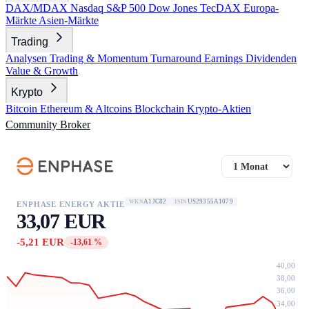
DAX/MDAX
Nasdaq
S&P 500
Dow Jones
TecDAX
Europa-
Märkte
Asien-Märkte
Trading
Analysen
Trading & Momentum
Turnaround
Earnings
Dividenden
Value & Growth
Krypto
Bitcoin
Ethereum & Altcoins
Blockchain
Krypto-Aktien
Community
Broker
A1JC82
US29355A1079
WKN
ISIN
ENPHASE ENERGY AKTIE
33,07 EUR
-5,21 EUR
-13,61 %
40,00
38,00
36,00
34,00