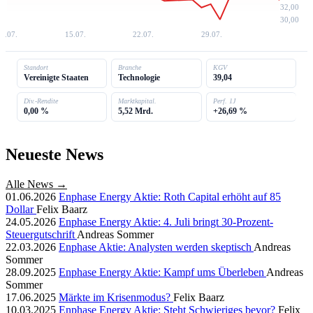
32,00
30,00
7.07.
15.07.
22.07.
29.07.
Standort
Branche
KGV
Vereinigte Staaten
Technologie
39,04
Div.-Rendite
Marktkapital.
Perf. 1J
0,00 %
5,52 Mrd.
+26,69 %
Neueste News
Alle News →
01.06.2026
Enphase Energy Aktie: Roth Capital erhöht auf 85
Dollar
Felix Baarz
24.05.2026
Enphase Energy Aktie: 4. Juli bringt 30-Prozent-
Steuergutschrift
Andreas Sommer
22.03.2026
Enphase Aktie: Analysten werden skeptisch
Andreas
Sommer
28.09.2025
Enphase Energy Aktie: Kampf ums Überleben
Andreas
Sommer
17.06.2025
Märkte im Krisenmodus?
Felix Baarz
10.03.2025
Enphase Energy Aktie: Steht Schwieriges bevor?
Felix