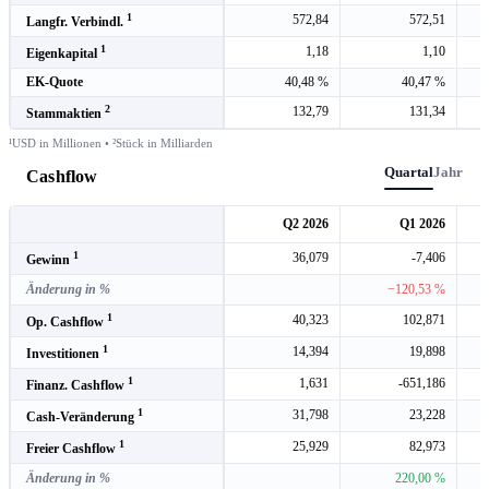
1
572,84
572,51
Langfr. Verbindl.
1
1,18
1,10
Eigenkapital
EK-Quote
40,48 %
40,47 %
2
132,79
131,34
Stammaktien
¹USD in Millionen • ²Stück in Milliarden
Quartal
Jahr
Cashflow
Q2 2026
Q1 2026
1
36,079
-7,406
Gewinn
Änderung in %
−120,53 %
1
40,323
102,871
Op. Cashflow
1
14,394
19,898
Investitionen
1
1,631
-651,186
Finanz. Cashflow
1
31,798
23,228
Cash-Veränderung
1
25,929
82,973
Freier Cashflow
Änderung in %
220,00 %