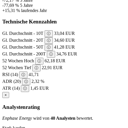
-72,17 %
3 Jahre
-77,69 %
5 Jahre
+15,31 %
laufendes Jahr
Technische Kennzahlen
Gl. Durchschnitt - 10T
33,04 EUR
ⓘ
Gl. Durchschnitt - 20T
34,60 EUR
ⓘ
Gl. Durchschnitt - 50T
41,28 EUR
ⓘ
Gl. Durchschnitt - 200T
34,76 EUR
ⓘ
52 Wochen Hoch
62,18 EUR
ⓘ
52 Wochen Tief
22,91 EUR
ⓘ
RSI (14)
41,71
ⓘ
ADR (20)
2,32 %
ⓘ
ATR (14)
1,45 EUR
ⓘ
×
Analystenrating
Enphase Energy
wird von
40 Analysten
bewertet.
Stark kaufen