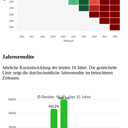
2021
6
24
-8
-20
-29
2022
44
-15
-28
-35
2023
-48
-48
-50
2024
-48
-51
2025
-55
2016
2017
2018
2019
2020
2021
2022
2023
2024
2025
Verkauf
Jahresrendite
Jährliche Kursentwicklung der letzten 10 Jahre. Die gestrichelte
Linie zeigt die durchschnittliche Jahresrendite im betrachteten
Zeitraum.
Ø-Rendite: 96.9% über 10 Jahre
498.1%
500%
431.1%
400%
300%