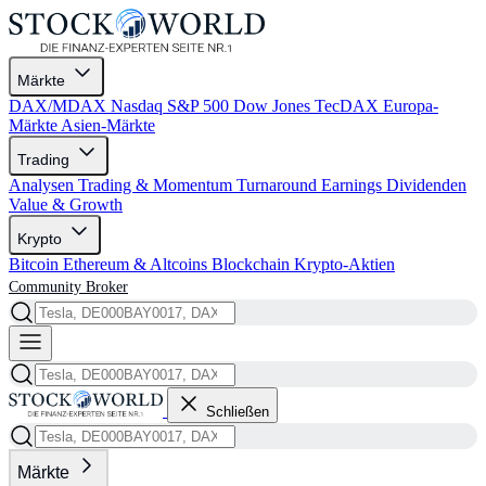
Märkte
DAX/MDAX
Nasdaq
S&P 500
Dow Jones
TecDAX
Europa-
Märkte
Asien-Märkte
Trading
Analysen
Trading & Momentum
Turnaround
Earnings
Dividenden
Value & Growth
Krypto
Bitcoin
Ethereum & Altcoins
Blockchain
Krypto-Aktien
Community
Broker
Schließen
Märkte