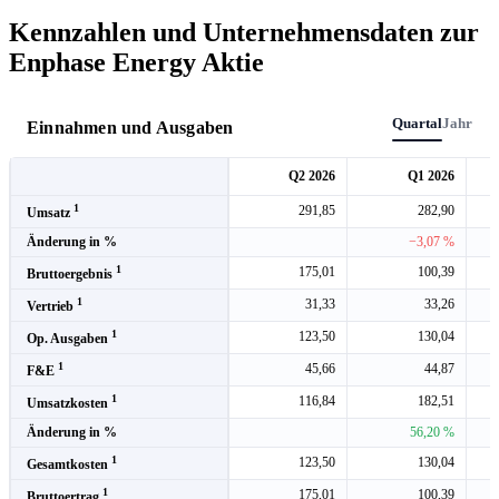
Kennzahlen und Unternehmensdaten zur
Enphase Energy Aktie
Quartal
Jahr
Einnahmen und Ausgaben
Q2 2026
Q1 2026
1
291,85
282,90
Umsatz
Änderung in %
−3,07 %
1
175,01
100,39
Bruttoergebnis
1
31,33
33,26
Vertrieb
1
123,50
130,04
Op. Ausgaben
1
45,66
44,87
F&E
1
116,84
182,51
Umsatzkosten
Änderung in %
56,20 %
1
123,50
130,04
Gesamtkosten
1
175,01
100,39
Bruttoertrag