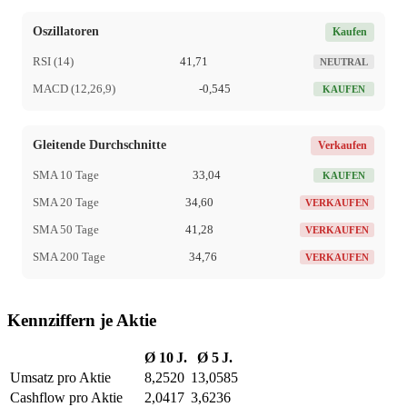
Oszillatoren
Kaufen
RSI (14)
41,71
NEUTRAL
MACD (12,26,9)
-0,545
KAUFEN
Gleitende Durchschnitte
Verkaufen
SMA 10 Tage
33,04
KAUFEN
SMA 20 Tage
34,60
VERKAUFEN
SMA 50 Tage
41,28
VERKAUFEN
SMA 200 Tage
34,76
VERKAUFEN
Kennziffern je Aktie
Ø 10 J.
Ø 5 J.
Umsatz pro Aktie
8,2520
13,0585
Cashflow pro Aktie
2,0417
3,6236