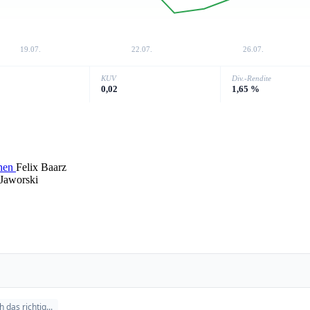
19.07.
22.07.
26.07.
KUV
Div.-Rendite
0,02
1,65 %
chen
Felix Baarz
 Jaworski