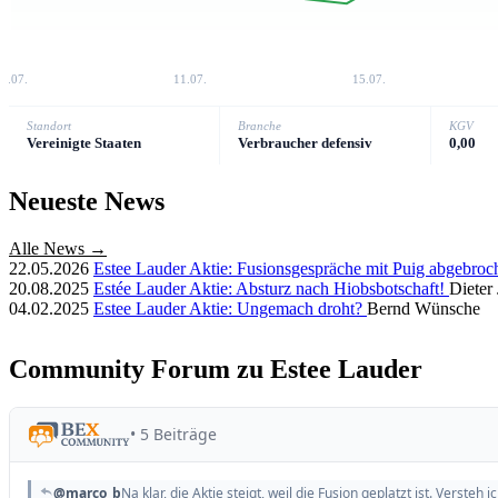
7.07.
11.07.
15.07.
Standort
Branche
KGV
Vereinigte Staaten
Verbraucher defensiv
0,00
Neueste News
Alle News →
22.05.2026
Estee Lauder Aktie: Fusionsgespräche mit Puig abgebro
20.08.2025
Estée Lauder Aktie: Absturz nach Hiobsbotschaft!
Dieter
04.02.2025
Estee Lauder Aktie: Ungemach droht?
Bernd Wünsche
Community Forum zu Estee Lauder