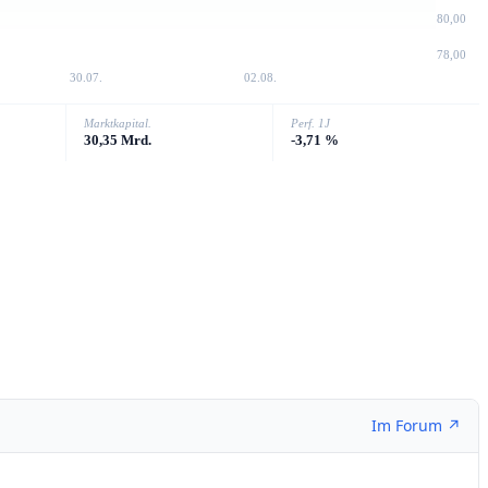
80,00
78,00
30.07.
02.08.
Marktkapital.
Perf. 1J
30,35 Mrd.
-3,71 %