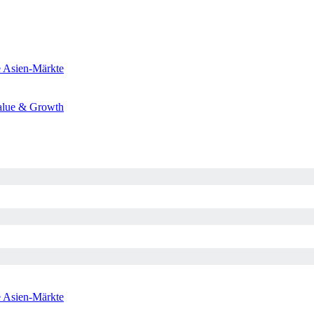
e
Asien-Märkte
alue & Growth
e
Asien-Märkte