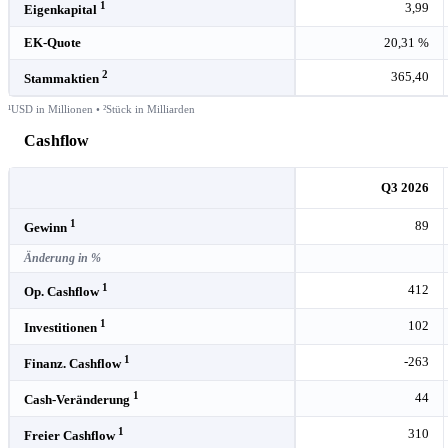
1
3,99
Eigenkapital
EK-Quote
20,31 %
2
365,40
Stammaktien
¹USD in Millionen • ²Stück in Milliarden
Cashflow
Q3 2026
1
89
Gewinn
Änderung in %
1
412
Op. Cashflow
1
102
Investitionen
1
-263
Finanz. Cashflow
1
44
Cash-Veränderung
1
310
Freier Cashflow