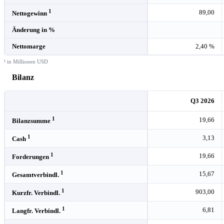
1
89,00
Nettogewinn
Änderung in %
Nettomarge
2,40 %
¹ in Millionen USD
Bilanz
Q3 2026
1
19,66
Bilanzsumme
1
3,13
Cash
1
19,66
Forderungen
1
15,67
Gesamtverbindl.
1
903,00
Kurzfr. Verbindl.
1
6,81
Langfr. Verbindl.