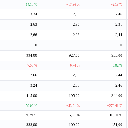
14,17 %
−17,86 %
−2,13 %
3,24
2,55
2,46
2,63
2,30
2,31
2,66
2,38
2,44
0
0
0
994,00
927,00
955,00
−7,53 %
−6,74 %
3,02 %
2,66
2,38
2,44
3,24
2,55
2,46
415,00
195,00
-344,00
59,00 %
−53,01 %
−276,41 %
9,79 %
5,60 %
-10,10 %
333,00
109,00
-451,00