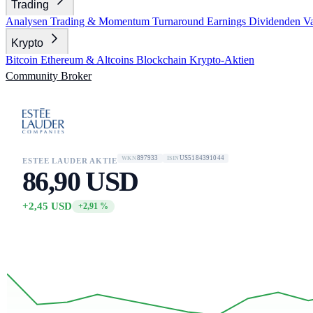
Trading
Analysen
Trading & Momentum
Turnaround
Earnings
Dividenden
V
Krypto
Bitcoin
Ethereum & Altcoins
Blockchain
Krypto-Aktien
Community
Broker
897933
US5184391044
WKN
ISIN
ESTEE LAUDER AKTIE
86,90 USD
+2,45 USD
+2,91 %