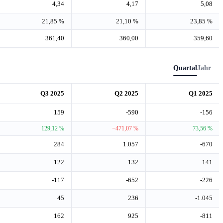
4,34
4,17
5,08
21,85 %
21,10 %
23,85 %
361,40
360,00
359,60
Quartal
Jahr
Q3 2025
Q2 2025
Q1 2025
159
-590
-156
129,12 %
−471,07 %
73,56 %
284
1.057
-670
122
132
141
-117
-652
-226
45
236
-1.045
162
925
-811