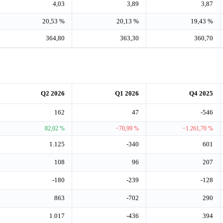
4,03
3,89
3,87
20,53 %
20,13 %
19,43 %
364,80
363,30
360,70
Q2 2026
Q1 2026
Q4 2025
162
47
-546
82,02 %
−70,99 %
−1.261,70 %
1.125
-340
601
108
96
207
-180
-239
-128
863
-702
290
1.017
-436
394