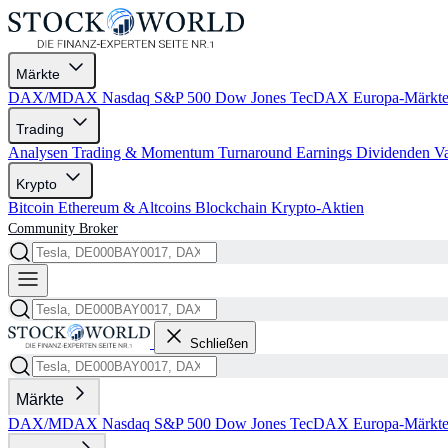
Märkte
DAX/MDAX
Nasdaq
S&P 500
Dow Jones
TecDAX
Europa-Märkt
Trading
Analysen
Trading & Momentum
Turnaround
Earnings
Dividenden
V
Krypto
Bitcoin
Ethereum & Altcoins
Blockchain
Krypto-Aktien
Community
Broker
Schließen
Märkte
DAX/MDAX
Nasdaq
S&P 500
Dow Jones
TecDAX
Europa-Märkt