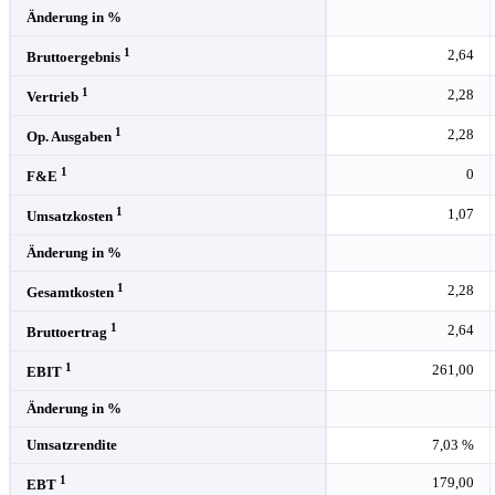
Änderung in %
1
2,64
Bruttoergebnis
1
2,28
Vertrieb
1
2,28
Op. Ausgaben
1
0
F&E
1
1,07
Umsatzkosten
Änderung in %
1
2,28
Gesamtkosten
1
2,64
Bruttoertrag
1
261,00
EBIT
Änderung in %
Umsatzrendite
7,03 %
1
179,00
EBT