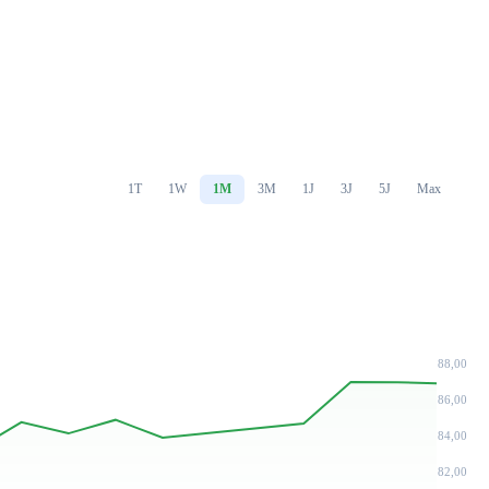
1T
1W
1M
3M
1J
3J
5J
Max
88,00
86,00
84,00
82,00