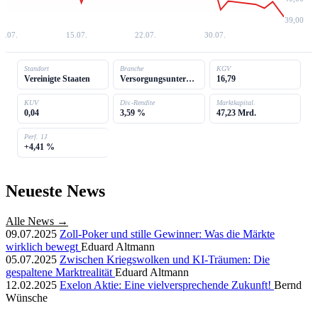
39,00
7.07.
15.07.
22.07.
30.07.
Standort
Branche
KGV
Vereinigte Staaten
Versorgungsunternehmen
16,79
KUV
Div.-Rendite
Marktkapital.
0,04
3,59 %
47,23 Mrd.
Perf. 1J
+4,41 %
Neueste News
Alle News →
09.07.2025
Zoll-Poker und stille Gewinner: Was die Märkte
wirklich bewegt
Eduard Altmann
05.07.2025
Zwischen Kriegswolken und KI-Träumen: Die
gespaltene Marktrealität
Eduard Altmann
12.02.2025
Exelon Aktie: Eine vielversprechende Zukunft!
Bernd
Wünsche