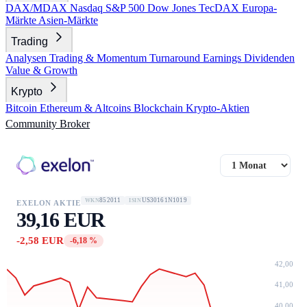
DAX/MDAX
Nasdaq
S&P 500
Dow Jones
TecDAX
Europa-
Märkte
Asien-Märkte
Trading
Analysen
Trading & Momentum
Turnaround
Earnings
Dividenden
Value & Growth
Krypto
Bitcoin
Ethereum & Altcoins
Blockchain
Krypto-Aktien
Community
Broker
852011
US30161N1019
WKN
ISIN
EXELON AKTIE
39,16 EUR
-2,58 EUR
-6,18 %
42,00
41,00
40,00