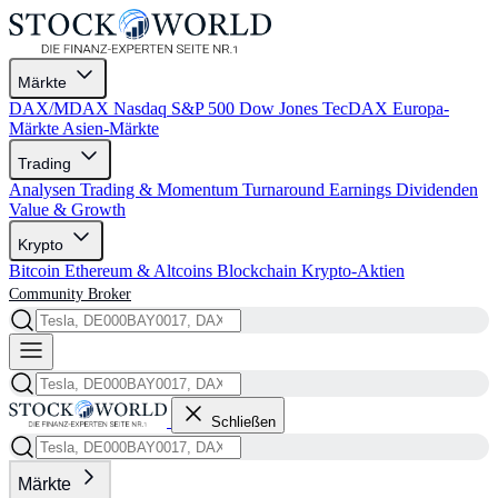
Märkte
DAX/MDAX
Nasdaq
S&P 500
Dow Jones
TecDAX
Europa-
Märkte
Asien-Märkte
Trading
Analysen
Trading & Momentum
Turnaround
Earnings
Dividenden
Value & Growth
Krypto
Bitcoin
Ethereum & Altcoins
Blockchain
Krypto-Aktien
Community
Broker
Schließen
Märkte