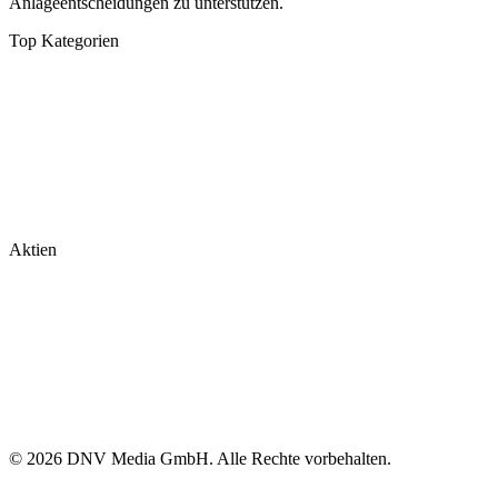
Anlageentscheidungen zu unterstützen.
Top Kategorien
Analysen
DAX/MDAX
Kolumnen
Wirtschaft
Tech & Software
Turnaround
Aktien
Nvidia
Rheinmetall
Palantir
Microsoft
Tesla
BioNTech
© 2026 DNV Media GmbH. Alle Rechte vorbehalten.