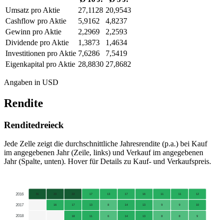
Umsatz pro Aktie
27,1128
20,9543
Cashflow pro Aktie
5,9162
4,8237
Gewinn pro Aktie
2,2969
2,2593
Dividende pro Aktie
1,3873
1,4634
Investitionen pro Aktie
7,6286
7,5419
Eigenkapital pro Aktie
28,8830
27,8682
Angaben in USD
Rendite
Renditedreieck
Jede Zelle zeigt die durchschnittliche Jahresrendite (p.a.) bei Kauf
im angegebenen Jahr (Zeile, links) und Verkauf im angegebenen
Jahr (Spalte, unten). Hover für Details zu Kauf- und Verkaufspreis.
2016
31
23
22
17
13
17
16
11
11
12
2017
16
17
13
8
14
13
9
9
10
2018
18
11
6
14
13
8
8
9