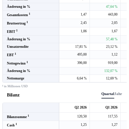
Änderung in %
47,64 %
1
1,47
443,00
Gesamtkosten
1
2,45
2,05
Bruttoertrag
1
1,06
1,67
EBIT
Änderung in %
57,48 %
Umsatzrendite
17,81 %
23,12 %
1
495,00
1,12
EBT
1
396,00
919,00
Nettogewinn
Änderung in %
132,07 %
Nettomarge
6,64 %
12,69 %
¹ in Millionen USD
Quartal
Jahr
Bilanz
Q2 2026
Q1 2026
1
120,50
117,55
Bilanzsumme
1
1,25
1,27
Cash