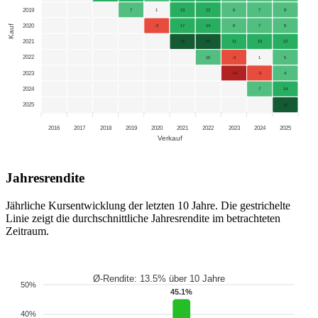
2019
7
1
13
12
6
7
9
2020
Kauf
-3
17
14
6
7
9
2021
45
25
11
10
12
2022
10
-3
1
5
2023
-14
-3
4
2024
7
14
2025
20
2016
2017
2018
2019
2020
2021
2022
2023
2024
2025
Verkauf
Jahresrendite
Jährliche Kursentwicklung der letzten 10 Jahre. Die gestrichelte
Linie zeigt die durchschnittliche Jahresrendite im betrachteten
Zeitraum.
Ø-Rendite: 13.5% über 10 Jahre
50%
45.1%
40%