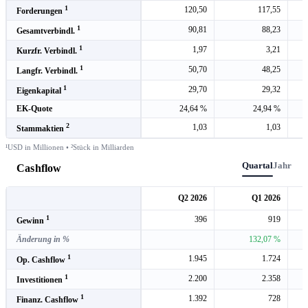
1
120,50
117,55
Forderungen
1
90,81
88,23
Gesamtverbindl.
1
1,97
3,21
Kurzfr. Verbindl.
1
50,70
48,25
Langfr. Verbindl.
1
29,70
29,32
Eigenkapital
EK-Quote
24,64 %
24,94 %
2
1,03
1,03
Stammaktien
¹USD in Millionen • ²Stück in Milliarden
Quartal
Jahr
Cashflow
Q2 2026
Q1 2026
1
396
919
Gewinn
Änderung in %
132,07 %
1
1.945
1.724
Op. Cashflow
1
2.200
2.358
Investitionen
1
1.392
728
Finanz. Cashflow