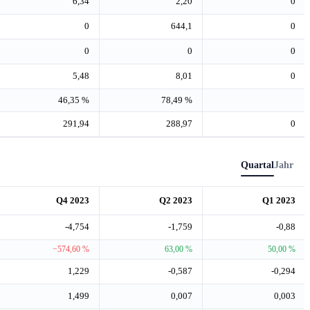
6,34
2,20
0
0
644,1
0
0
0
0
5,48
8,01
0
46,35 %
78,49 %
291,94
288,97
0
Quartal
Jahr
Q4 2023
Q2 2023
Q1 2023
-4,754
-1,759
-0,88
−574,60 %
63,00 %
50,00 %
1,229
-0,587
-0,294
1,499
0,007
0,003