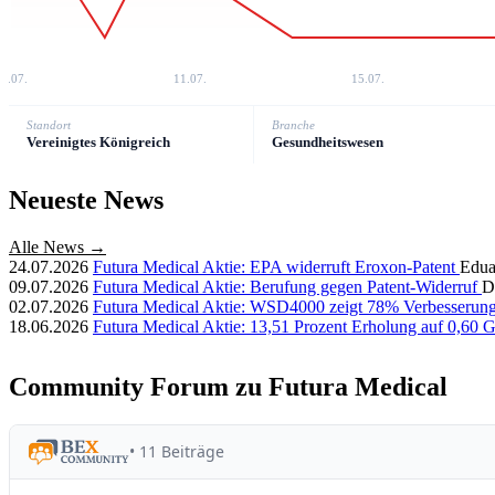
7.07.
11.07.
15.07.
Standort
Branche
Vereinigtes Königreich
Gesundheitswesen
Neueste News
Alle News →
24.07.2026
Futura Medical Aktie: EPA widerruft Eroxon-Patent
Edua
09.07.2026
Futura Medical Aktie: Berufung gegen Patent-Widerruf
D
02.07.2026
Futura Medical Aktie: WSD4000 zeigt 78% Verbesserun
18.06.2026
Futura Medical Aktie: 13,51 Prozent Erholung auf 0,60
Community Forum zu Futura Medical