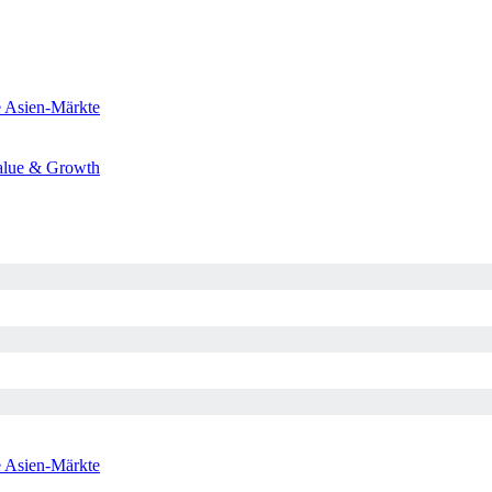
e
Asien-Märkte
alue & Growth
e
Asien-Märkte