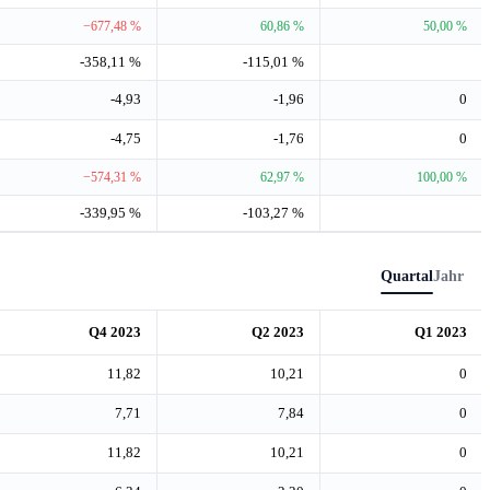
−677,48 %
60,86 %
50,00 %
-358,11 %
-115,01 %
-4,93
-1,96
0
-4,75
-1,76
0
−574,31 %
62,97 %
100,00 %
-339,95 %
-103,27 %
Quartal
Jahr
Q4 2023
Q2 2023
Q1 2023
11,82
10,21
0
7,71
7,84
0
11,82
10,21
0