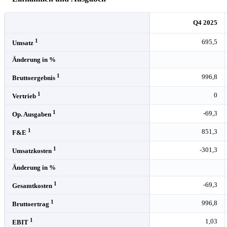
Q4 2025
1
695,5
Umsatz
Änderung in %
1
996,8
Bruttoergebnis
1
0
Vertrieb
1
-69,3
Op. Ausgaben
1
851,3
F&E
1
-301,3
Umsatzkosten
Änderung in %
1
-69,3
Gesamtkosten
1
996,8
Bruttoertrag
1
1,03
EBIT