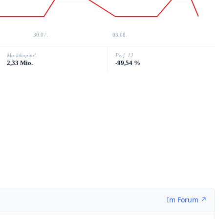
30.07.
03.08.
Marktkapital.
Perf. 1J
2,33 Mio.
-99,54 %