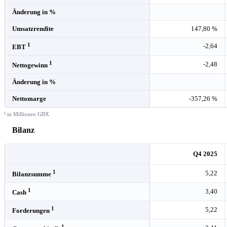
Änderung in %
Umsatzrendite
147,80 %
1
-2,64
EBT
1
-2,48
Nettogewinn
Änderung in %
Nettomarge
-357,26 %
¹ in Millionen GBX
Bilanz
Q4 2025
1
5,22
Bilanzsumme
1
3,40
Cash
1
5,22
Forderungen
1