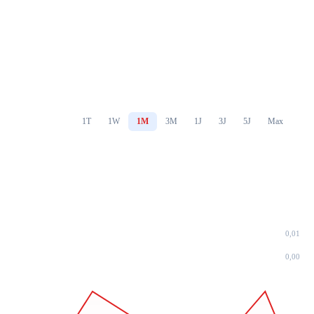
1T
1W
1M
3M
1J
3J
5J
Max
0,01
0,00