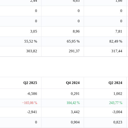
2,44
4,63
1,66
0
0
0
0
0
0
3,05
8,96
7,81
55,52 %
65,95 %
82,49 %
303,82
291,37
317,44
Q2 2025
Q4 2024
Q2 2024
-6,586
0,291
1,002
−165,06 %
104,42 %
243,77 %
-2,941
3,442
-3,004
0
0,904
0,823