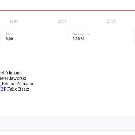
19.07.
23.07.
26.07.
KGV
Div.-Rendite
0,00
0,00 %
rd Altmann
ieter Jaworski
g
Eduard Altmann
 GBP
Felix Baarz