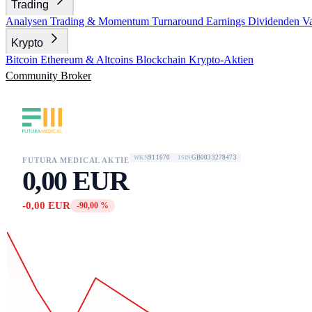
Trading
Analysen
Trading & Momentum
Turnaround
Earnings
Dividenden
V
Krypto
Bitcoin
Ethereum & Altcoins
Blockchain
Krypto-Aktien
Community
Broker
911670
GB0033278473
WKN
ISIN
FUTURA MEDICAL AKTIE
0,00 EUR
-0,00 EUR
-90,00 %