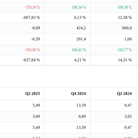
−750,39 %
106,34 %
104,30 %
-667,83 %
6,13 %
12,38 %
-6,69
424,2
866,6
-6,59
291,4
1,00
−165,06 %
104,42 %
243,77 %
-657,84 %
4,21 %
14,31 %
Q2 2025
Q4 2024
Q2 2024
5,49
13,59
9,47
3,69
6,60
3,92
5,49
13,59
9,47