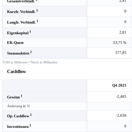
2,41
Gesamtverbindl.
1
0
Kurzfr. Verbindl.
1
0
Langfr. Verbindl.
1
2,81
Eigenkapital
EK-Quote
53,75 %
2
577,85
Stammaktien
¹USD in Millionen • ²Stück in Milliarden
Cashflow
Q4 2025
1
-2,485
Gewinn
Änderung in %
1
-2,636
Op. Cashflow
1
0
Investitionen