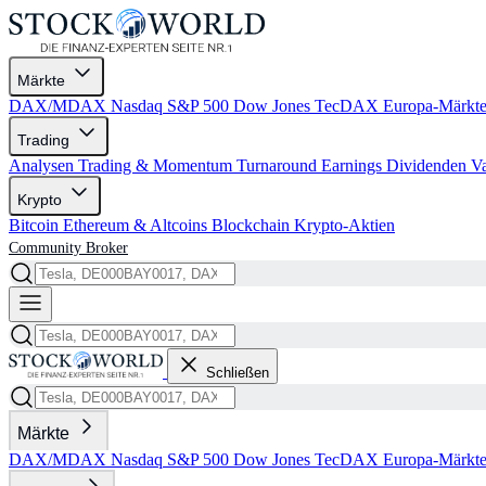
Märkte
DAX/MDAX
Nasdaq
S&P 500
Dow Jones
TecDAX
Europa-Märkt
Trading
Analysen
Trading & Momentum
Turnaround
Earnings
Dividenden
V
Krypto
Bitcoin
Ethereum & Altcoins
Blockchain
Krypto-Aktien
Community
Broker
Schließen
Märkte
DAX/MDAX
Nasdaq
S&P 500
Dow Jones
TecDAX
Europa-Märkt