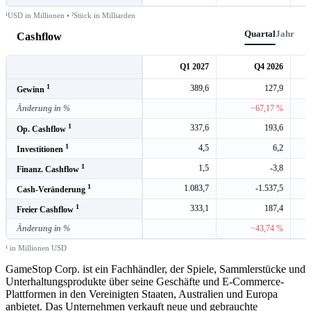
¹USD in Millionen • ²Stück in Milliarden
Quartal
Jahr
Cashflow
Q1 2027
Q4 2026
1
389,6
127,9
Gewinn
Änderung in %
−67,17 %
1
337,6
193,6
Op. Cashflow
1
4,5
6,2
Investitionen
1
1,5
-3,8
Finanz. Cashflow
1
1.083,7
-1.537,5
Cash-Veränderung
1
333,1
187,4
Freier Cashflow
Änderung in %
−43,74 %
¹ in Millionen USD
GameStop Corp. ist ein Fachhändler, der Spiele, Sammlerstücke und
Unterhaltungsprodukte über seine Geschäfte und E-Commerce-
Plattformen in den Vereinigten Staaten, Australien und Europa
anbietet. Das Unternehmen verkauft neue und gebrauchte