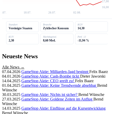
17,00
16,00
0.07.
18.07.
26.07.
02.08.
Standort
Branche
KGV
Vereinigte Staaten
Zyklischer Konsum
14,30
KUV
Marktkapital.
Perf. 1J
2,30
8,60 Mrd.
-11,94 %
Neueste News
Alle News →
07.04.2026
GameStop Aktie: Milliarden-Jagd beginnt
Felix Baarz
04.01.2026
GameStop Aktie: Cash-Bombe tickt
Dieter Jaworski
14.04.2025
GameStop Aktie: CEO greift zu!
Felix Baarz
01.04.2025
GameStop Aktie: Keine Trendwende absehbar
Bernd
Wünsche
30.03.2025
GameStop Aktie: Nichts ist sicher?
Bernd Wünsche
27.03.2025
GameStop Aktie: Goldene Zeiten im Anflug
Bernd
Wünsche
14.03.2025
GameStop Aktie: Einflüsse auf die Kursentwicklung
Bernd Wünsche