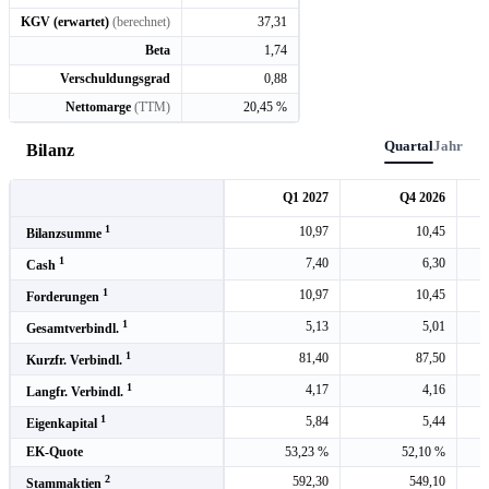
KGV (erwartet)
(berechnet)
37,31
Beta
1,74
Verschuldungsgrad
0,88
Nettomarge
(TTM)
20,45 %
Quartal
Jahr
Bilanz
Q1 2027
Q4 2026
1
10,97
10,45
Bilanzsumme
1
7,40
6,30
Cash
1
10,97
10,45
Forderungen
1
5,13
5,01
Gesamtverbindl.
1
81,40
87,50
Kurzfr. Verbindl.
1
4,17
4,16
Langfr. Verbindl.
1
5,84
5,44
Eigenkapital
EK-Quote
53,23 %
52,10 %
2
592,30
549,10
Stammaktien