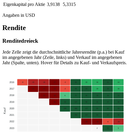
Eigenkapital pro Aktie
3,9138
5,3315
Angaben in USD
Rendite
Renditedreieck
Jede Zelle zeigt die durchschnittliche Jahresrendite (p.a.) bei Kauf
im angegebenen Jahr (Zeile, links) und Verkauf im angegebenen
Jahr (Spalte, unten). Hover für Details zu Kauf- und Verkaufspreis.
2016
-6
-15
-18
-27
-3
38
19
16
21
14
2017
-24
-23
-33
-2
48
24
19
25
16
2018
-23
-38
6
75
36
28
34
22
2019
-52
22
127
56
41
47
30
2020
Kauf
199
385
127
83
82
53
2021
760
107
60
64
36
2022
-52
-32
-6
-15
2023
2
35
5