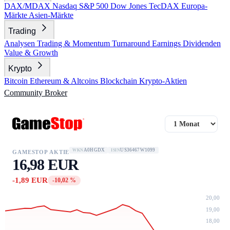
DAX/MDAX
Nasdaq
S&P 500
Dow Jones
TecDAX
Europa-
Märkte
Asien-Märkte
Trading
Analysen
Trading & Momentum
Turnaround
Earnings
Dividenden
Value & Growth
Krypto
Bitcoin
Ethereum & Altcoins
Blockchain
Krypto-Aktien
Community
Broker
A0HGDX
US36467W1099
WKN
ISIN
GAMESTOP AKTIE
16,98 EUR
-1,89 EUR
-10,02 %
20,00
19,00
18,00