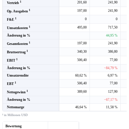
1
201,60
241,90
Vertrieb
1
197,00
241,90
Op. Ausgaben
1
0
0
F&E
1
495,00
717,50
Umsatzkosten
Änderung in %
44,95 %
1
197,00
241,90
Gesamtkosten
1
340,30
386,80
Bruttoertrag
1
506,40
77,00
EBIT
Änderung in %
−84,79 %
Umsatzrendite
60,62 %
6,97 %
1
506,40
77,00
EBT
1
389,60
127,90
Nettogewinn
Änderung in %
−67,17 %
Nettomarge
46,64 %
11,58 %
¹ in Millionen USD
Bewertung