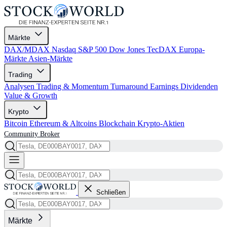
Märkte
DAX/MDAX
Nasdaq
S&P 500
Dow Jones
TecDAX
Europa-
Märkte
Asien-Märkte
Trading
Analysen
Trading & Momentum
Turnaround
Earnings
Dividenden
Value & Growth
Krypto
Bitcoin
Ethereum & Altcoins
Blockchain
Krypto-Aktien
Community
Broker
Schließen
Märkte