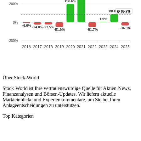
198.6%
200%
88.0%
Ø 85.7%
1.9%
0%
-6.0%
-23.5%
-24.0%
-34.5%
-51.7%
-51.9%
-200%
2016
2017
2018
2019
2020
2021
2022
2023
2024
2025
Über Stock-World
Stock-World ist Ihre vertrauenswürdige Quelle für Aktien-News,
Finanzanalysen und Börsen-Updates. Wir liefern aktuelle
Markteinblicke und Expertenkommentare, um Sie bei Ihren
Anlageentscheidungen zu unterstützen.
Top Kategorien
Analysen
DAX/MDAX