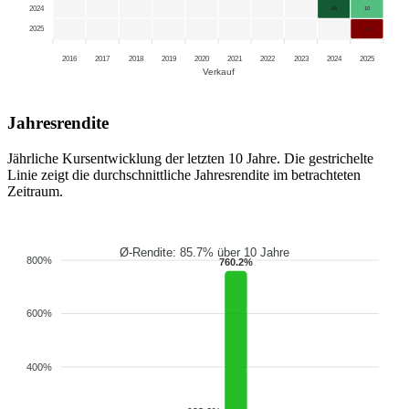
2024
88
10
2025
-34
2016
2017
2018
2019
2020
2021
2022
2023
2024
2025
Verkauf
Jahresrendite
Jährliche Kursentwicklung der letzten 10 Jahre. Die gestrichelte
Linie zeigt die durchschnittliche Jahresrendite im betrachteten
Zeitraum.
Ø-Rendite: 85.7% über 10 Jahre
800%
760.2%
600%
400%