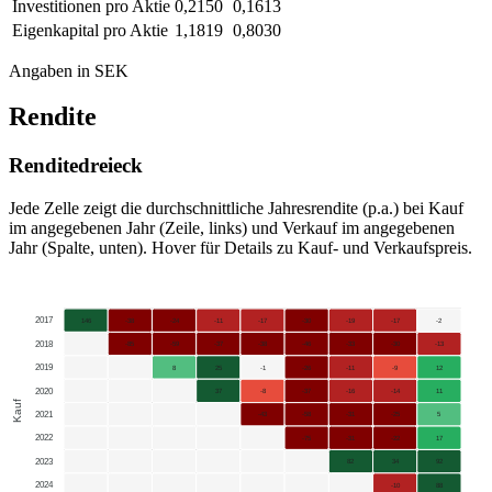
Investitionen pro Aktie
0,2150
0,1613
Eigenkapital pro Aktie
1,1819
0,8030
Angaben in SEK
Rendite
Renditedreieck
Jede Zelle zeigt die durchschnittliche Jahresrendite (p.a.) bei Kauf
im angegebenen Jahr (Zeile, links) und Verkauf im angegebenen
Jahr (Spalte, unten). Hover für Details zu Kauf- und Verkaufspreis.
2017
146
-38
-24
-11
-17
-30
-19
-17
-2
2018
-85
-59
-37
-38
-46
-33
-30
-13
2019
8
25
-1
-26
-11
-9
12
2020
37
-8
-37
-16
-14
11
Kauf
2021
-43
-58
-31
-25
5
2022
-75
-31
-22
17
2023
82
34
92
2024
-10
88