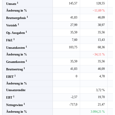
1
145,57
128,55
Umsatz
Änderung in %
−11,69 %
1
41,83
46,09
Bruttoergebnis
1
27,99
38,97
Vertrieb
1
35,59
35,56
Op. Ausgaben
1
7,60
15,43
F&E
1
103,75
68,36
Umsatzkosten
Änderung in %
−34,11 %
1
35,59
35,56
Gesamtkosten
1
41,83
46,09
Bruttoertrag
1
0
4,78
EBIT
Änderung in %
Umsatzrendite
3,72 %
1
-2,57
19,70
EBT
1
-717,0
21,47
Nettogewinn
Änderung in %
3.094,21 %