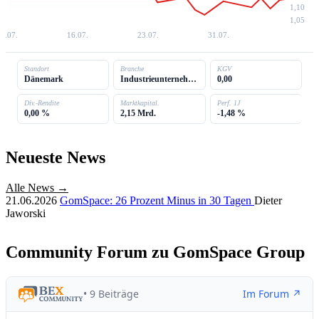
1,10
1,05
8.07.
16.07.
23.07.
31.07.
Standort
Branche
KGV
Dänemark
Industrieunternehmen
0,00
Div.-Rendite
Marktkapital.
Perf. 1J
0,00 %
2,15 Mrd.
-1,48 %
Neueste News
Alle News →
21.06.2026
GomSpace: 26 Prozent Minus in 30 Tagen
Dieter
Jaworski
Community Forum zu GomSpace Group