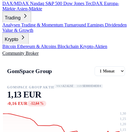
DAX/MDAX
Nasdaq
S&P 500
Dow Jones
TecDAX
Europa-
Märkte
Asien-Märkte
Trading
Analysen
Trading & Momentum
Turnaround
Earnings
Dividenden
Value & Growth
Krypto
Bitcoin
Ethereum & Altcoins
Blockchain
Krypto-Aktien
Community
Broker
GomSpace Group
A2AL9Z
SE0008348304
WKN
ISIN
GOMSPACE GROUP AKTIE
1,13 EUR
-0,16 EUR
-12,64 %
1,30
1,25
1,20
1,15