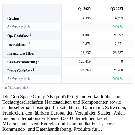
Q4 2025
Q3 2025
1
4,395
4,395
Gewinn
Änderung in %
0,00 %
1
-21,897
-21,897
Op. Cashflow
1
2,871
2,871
Investitionen
1
123,237
123,237
Finanz. Cashflow
1
126,419
0
Cash-Veränderung
1
-24,768
-24,768
Freier Cashflow
Änderung in %
0,00 %
¹ in Millionen SEK
Die GomSpace Group AB (publ) fertigt und verkauft über ihre
Tochtergesellschaften Nanosatelliten und Komponenten sowie
schlüsselfertige Lösungen für Satelliten in Dänemark, Schweden,
Frankreich, dem übrigen Europa, den Vereinigten Staaten, Asien
und auf internationaler Ebene. Das Unternehmen bietet
Missionsnutzlasten, Energie- und Kommunikationssysteme,
Kommando- und Datenhandhabung, Produkte für
…