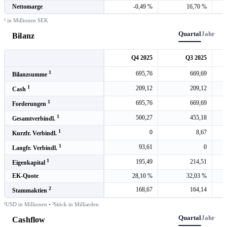
Nettomarge
-0,49 %
16,70 %
¹ in Millionen SEK
Quartal
Jahr
Bilanz
Q4 2025
Q3 2025
1
695,76
669,69
Bilanzsumme
1
209,12
209,12
Cash
1
695,76
669,69
Forderungen
1
500,27
455,18
Gesamtverbindl.
1
0
8,67
Kurzfr. Verbindl.
1
93,61
0
Langfr. Verbindl.
1
195,49
214,51
Eigenkapital
EK-Quote
28,10 %
32,03 %
2
168,67
164,14
Stammaktien
¹USD in Millionen • ²Stück in Milliarden
Quartal
Jahr
Cashflow