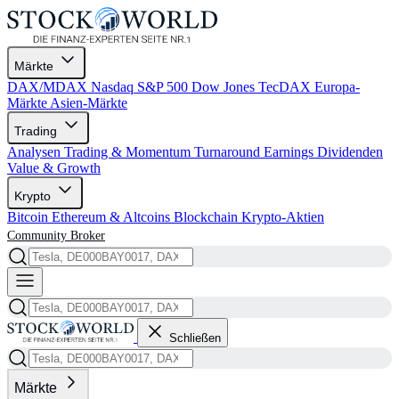
Märkte
DAX/MDAX
Nasdaq
S&P 500
Dow Jones
TecDAX
Europa-
Märkte
Asien-Märkte
Trading
Analysen
Trading & Momentum
Turnaround
Earnings
Dividenden
Value & Growth
Krypto
Bitcoin
Ethereum & Altcoins
Blockchain
Krypto-Aktien
Community
Broker
Schließen
Märkte