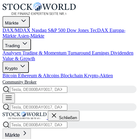
Märkte
DAX/MDAX
Nasdaq
S&P 500
Dow Jones
TecDAX
Europa-
Märkte
Asien-Märkte
Trading
Analysen
Trading & Momentum
Turnaround
Earnings
Dividenden
Value & Growth
Krypto
Bitcoin
Ethereum & Altcoins
Blockchain
Krypto-Aktien
Community
Broker
Schließen
Märkte