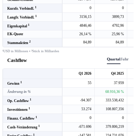
1
0
0
Kurzfr. Verbindl.
1
3156,15
3899,73
Langfr. Verbindl.
1
4846,46
4792,96
Eigenkapital
EK-Quote
26,14 %
25,96 %
2
84,89
84,89
Stammaktien
¹USD in Millionen • ²Stück in Milliarden
Quartal
Jahr
Cashflow
Q1 2026
Q4 2025
1
55
37.959
Gewinn
Änderung in %
68.916,36 %
1
-94.307
333.538,432
Op. Cashflow
1
53.274
108.807,356
Investitionen
1
0
0
Finanz. Cashflow
1
-671.696
379.806,219
Cash-Veränderung
1
-147.581
224.731,076
Freier Cashflow