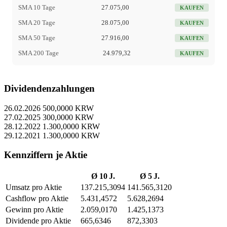
SMA 10 Tage
27.075,00
KAUFEN
SMA 20 Tage
28.075,00
KAUFEN
SMA 50 Tage
27.916,00
KAUFEN
SMA 200 Tage
24.979,32
KAUFEN
Dividendenzahlungen
26.02.2026
500,0000 KRW
27.02.2025
300,0000 KRW
28.12.2022
1.300,0000 KRW
29.12.2021
1.300,0000 KRW
Kennziffern je Aktie
Ø 10 J.
Ø 5 J.
Umsatz pro Aktie
137.215,3094
141.565,3120
Cashflow pro Aktie
5.431,4572
5.628,2694
Gewinn pro Aktie
2.059,0170
1.425,1373
Dividende pro Aktie
665,6346
872,3303