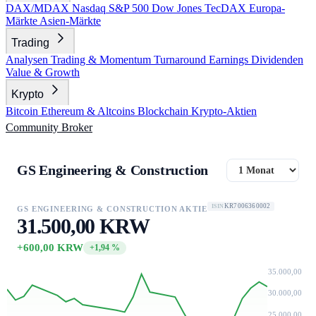
DAX/MDAX
Nasdaq
S&P 500
Dow Jones
TecDAX
Europa-
Märkte
Asien-Märkte
Trading
Analysen
Trading & Momentum
Turnaround
Earnings
Dividenden
Value & Growth
Krypto
Bitcoin
Ethereum & Altcoins
Blockchain
Krypto-Aktien
Community
Broker
GS Engineering & Construction
KR7006360002
ISIN
GS ENGINEERING & CONSTRUCTION AKTIE
31.500,00 KRW
+600,00 KRW
+1,94 %
35.000,00
30.000,00
25.000,00