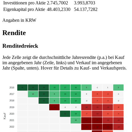
Investitionen pro Aktie
2.745,7002
3.993,8703
Eigenkapital pro Aktie
48.403,2330
54.137,7282
Angaben in KRW
Rendite
Renditedreieck
Jede Zelle zeigt die durchschnittliche Jahresrendite (p.a.) bei Kauf
im angegebenen Jahr (Zeile, links) und Verkauf im angegebenen
Jahr (Spalte, unten). Hover für Details zu Kauf- und Verkaufspreis.
2016
41
24
34
15
17
16
5
-1
1
3
2017
10
32
8
13
12
0
-5
-3
-1
2018
60
8
14
12
-2
-7
-4
-2
2019
-22
-1
2
-12
-16
-11
-8
2020
Kauf
31
19
-7
-14
-8
-4
2021
10
-21
-24
-15
-10
2022
-43
-37
-22
-14