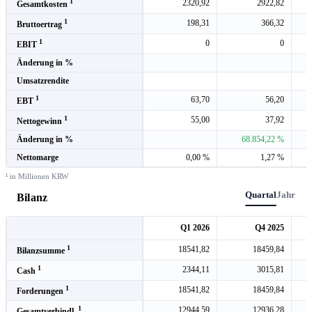
1
2320,92
2922,82
Gesamtkosten
1
198,31
366,32
Bruttoertrag
1
0
0
EBIT
Änderung in %
Umsatzrendite
1
63,70
56,20
EBT
1
55,00
37,92
Nettogewinn
Änderung in %
68.854,22 %
Nettomarge
0,00 %
1,27 %
¹ in Millionen KRW
Quartal
Jahr
Bilanz
Q1 2026
Q4 2025
1
18541,82
18459,84
Bilanzsumme
1
2344,11
3015,81
Cash
1
18541,82
18459,84
Forderungen
1
12944,59
12936,28
Gesamtverbindl.