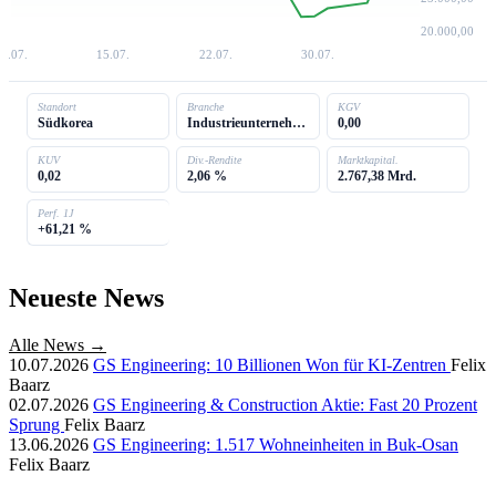
20.000,00
7.07.
15.07.
22.07.
30.07.
Standort
Branche
KGV
Südkorea
Industrieunternehmen
0,00
KUV
Div.-Rendite
Marktkapital.
0,02
2,06 %
2.767,38 Mrd.
Perf. 1J
+61,21 %
Neueste News
Alle News →
10.07.2026
GS Engineering: 10 Billionen Won für KI-Zentren
Felix
Baarz
02.07.2026
GS Engineering & Construction Aktie: Fast 20 Prozent
Sprung
Felix Baarz
13.06.2026
GS Engineering: 1.517 Wohneinheiten in Buk-Osan
Felix Baarz