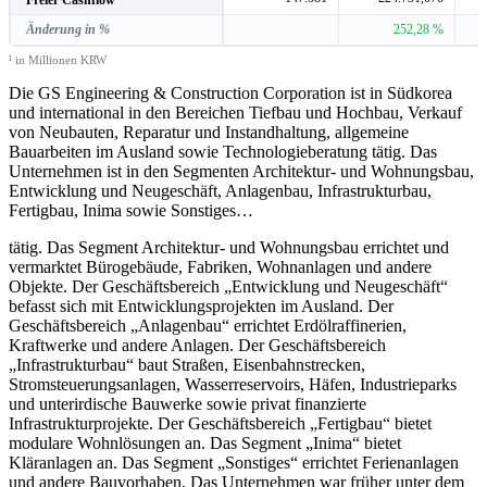
Änderung in %
252,28 %
¹ in Millionen KRW
Die GS Engineering & Construction Corporation ist in Südkorea
und international in den Bereichen Tiefbau und Hochbau, Verkauf
von Neubauten, Reparatur und Instandhaltung, allgemeine
Bauarbeiten im Ausland sowie Technologieberatung tätig. Das
Unternehmen ist in den Segmenten Architektur- und Wohnungsbau,
Entwicklung und Neugeschäft, Anlagenbau, Infrastrukturbau,
Fertigbau, Inima sowie Sonstiges
…
tätig. Das Segment Architektur- und Wohnungsbau errichtet und
vermarktet Bürogebäude, Fabriken, Wohnanlagen und andere
Objekte. Der Geschäftsbereich „Entwicklung und Neugeschäft“
befasst sich mit Entwicklungsprojekten im Ausland. Der
Geschäftsbereich „Anlagenbau“ errichtet Erdölraffinerien,
Kraftwerke und andere Anlagen. Der Geschäftsbereich
„Infrastrukturbau“ baut Straßen, Eisenbahnstrecken,
Stromsteuerungsanlagen, Wasserreservoirs, Häfen, Industrieparks
und unterirdische Bauwerke sowie privat finanzierte
Infrastrukturprojekte. Der Geschäftsbereich „Fertigbau“ bietet
modulare Wohnlösungen an. Das Segment „Inima“ bietet
Kläranlagen an. Das Segment „Sonstiges“ errichtet Ferienanlagen
und andere Bauvorhaben. Das Unternehmen war früher unter dem