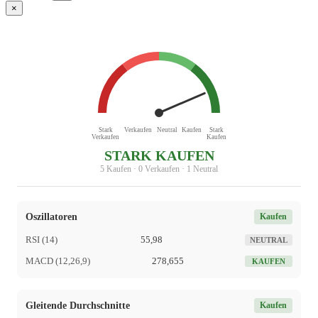
×
Stark
Verkaufen
Neutral
Kaufen
Stark
Verkaufen
Kaufen
STARK KAUFEN
5 Kaufen · 0 Verkaufen · 1 Neutral
Oszillatoren
Kaufen
RSI (14)
55,98
NEUTRAL
MACD (12,26,9)
278,655
KAUFEN
Gleitende Durchschnitte
Kaufen