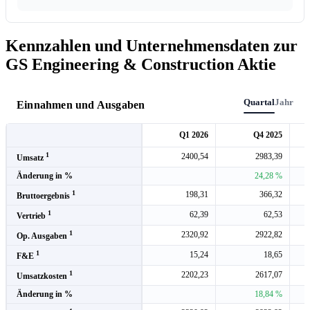
Kennzahlen und Unternehmensdaten zur
GS Engineering & Construction Aktie
Quartal
Jahr
Einnahmen und Ausgaben
Q1 2026
Q4 2025
1
2400,54
2983,39
Umsatz
Änderung in %
24,28 %
1
198,31
366,32
Bruttoergebnis
1
62,39
62,53
Vertrieb
1
2320,92
2922,82
Op. Ausgaben
1
15,24
18,65
F&E
1
2202,23
2617,07
Umsatzkosten
Änderung in %
18,84 %