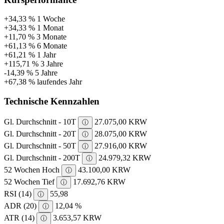
+34,33 %
1 Woche
+34,33 %
1 Monat
+11,70 %
3 Monate
+61,13 %
6 Monate
+61,21 %
1 Jahr
+115,71 %
3 Jahre
-14,39 %
5 Jahre
+67,38 %
laufendes Jahr
Technische Kennzahlen
Gl. Durchschnitt - 10T
27.075,00 KRW
ⓘ
Gl. Durchschnitt - 20T
28.075,00 KRW
ⓘ
Gl. Durchschnitt - 50T
27.916,00 KRW
ⓘ
Gl. Durchschnitt - 200T
24.979,32 KRW
ⓘ
52 Wochen Hoch
43.100,00 KRW
ⓘ
52 Wochen Tief
17.692,76 KRW
ⓘ
RSI (14)
55,98
ⓘ
ADR (20)
12,04 %
ⓘ
ATR (14)
3.653,57 KRW
ⓘ