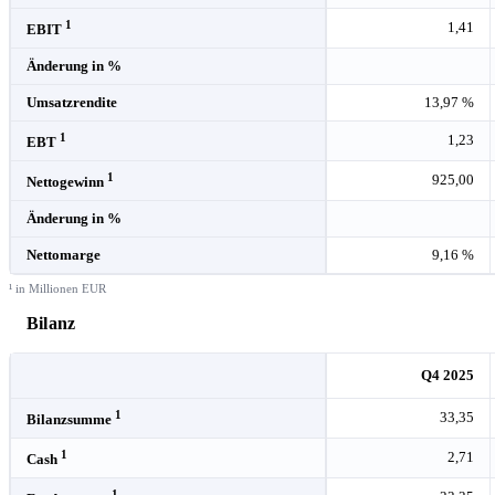
1
1,41
EBIT
Änderung in %
Umsatzrendite
13,97 %
1
1,23
EBT
1
925,00
Nettogewinn
Änderung in %
Nettomarge
9,16 %
¹ in Millionen EUR
Bilanz
Q4 2025
1
33,35
Bilanzsumme
1
2,71
Cash
1