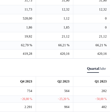
31,73
31,90
31,90
11,73
12,32
12,32
528,00
1,12
0
1,86
1,85
0
19,92
21,12
21,12
62,79 %
66,21 %
66,21 %
419,28
420,16
420,16
Quartal
Jahr
Q4 2023
Q2 2023
Q1 2023
754
564
282
−26,80 %
−25,20 %
−50,00 %
2.291
964
482