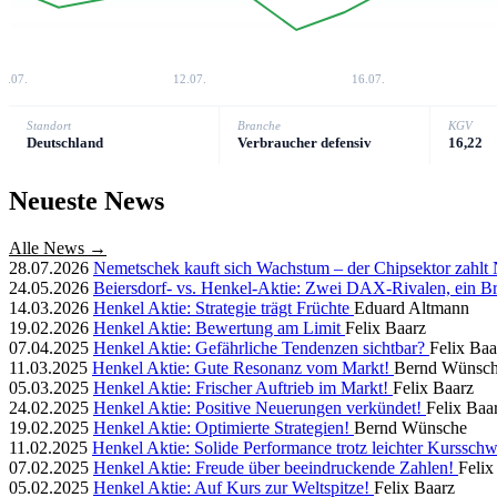
8.07.
12.07.
16.07.
Standort
Branche
KGV
Deutschland
Verbraucher defensiv
16,22
Neueste News
Alle News →
28.07.2026
Nemetschek kauft sich Wachstum – der Chipsektor zahlt
24.05.2026
Beiersdorf- vs. Henkel-Aktie: Zwei DAX-Rivalen, ein B
14.03.2026
Henkel Aktie: Strategie trägt Früchte
Eduard Altmann
19.02.2026
Henkel Aktie: Bewertung am Limit
Felix Baarz
07.04.2025
Henkel Aktie: Gefährliche Tendenzen sichtbar?
Felix Baa
11.03.2025
Henkel Aktie: Gute Resonanz vom Markt!
Bernd Wünsc
05.03.2025
Henkel Aktie: Frischer Auftrieb im Markt!
Felix Baarz
24.02.2025
Henkel Aktie: Positive Neuerungen verkündet!
Felix Baa
19.02.2025
Henkel Aktie: Optimierte Strategien!
Bernd Wünsche
11.02.2025
Henkel Aktie: Solide Performance trotz leichter Kurssc
07.02.2025
Henkel Aktie: Freude über beeindruckende Zahlen!
Felix
05.02.2025
Henkel Aktie: Auf Kurs zur Weltspitze!
Felix Baarz