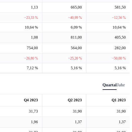
1,13
665,00
581,50
−23,33 %
−40,99 %
−12,56 %
10,64 %
6,09 %
10,64 %
1,08
811,00
405,50
754,00
564,00
282,00
−26,80 %
−25,20 %
−50,00 %
7,12 %
5,16 %
5,16 %
Quartal
Jahr
Q4 2023
Q2 2023
Q1 2023
31,73
31,90
31,90
1,96
1,37
1,37