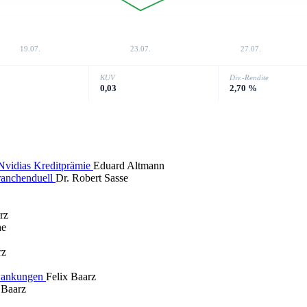
19.07.
23.07.
27.07.
KUV
Div.-Rendite
0,03
2,70 %
 Nvidias Kreditprämie
Eduard Altmann
ranchenduell
Dr. Robert Sasse
rz
he
rz
hwankungen
Felix Baarz
 Baarz