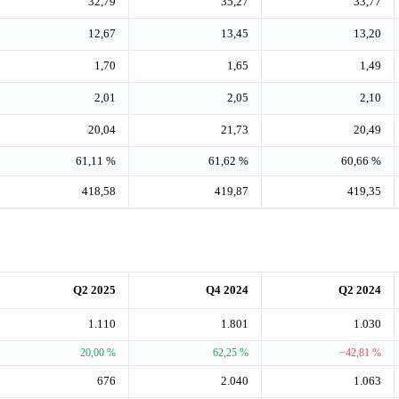
32,79
35,27
33,77
12,67
13,45
13,20
1,70
1,65
1,49
2,01
2,05
2,10
20,04
21,73
20,49
61,11 %
61,62 %
60,66 %
418,58
419,87
419,35
Q2 2025
Q4 2024
Q2 2024
1.110
1.801
1.030
20,00 %
62,25 %
−42,81 %
676
2.040
1.063