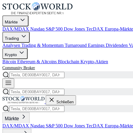
Märkte
DAX/MDAX
Nasdaq
S&P 500
Dow Jones
TecDAX
Europa-Märkt
Trading
Analysen
Trading & Momentum
Turnaround
Earnings
Dividenden
V
Krypto
Bitcoin
Ethereum & Altcoins
Blockchain
Krypto-Aktien
Community
Broker
Schließen
Märkte
DAX/MDAX
Nasdaq
S&P 500
Dow Jones
TecDAX
Europa-Märkt