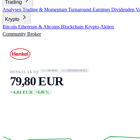
Trading
Analysen
Trading & Momentum
Turnaround
Earnings
Dividenden
V
Krypto
Bitcoin
Ethereum & Altcoins
Blockchain
Krypto-Aktien
Community
Broker
604843
DE0006048432
WKN
ISIN
HENKEL AKTIE
79,80 EUR
+4,84 EUR
+6,46 %