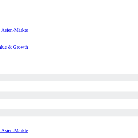
e
Asien-Märkte
alue & Growth
e
Asien-Märkte