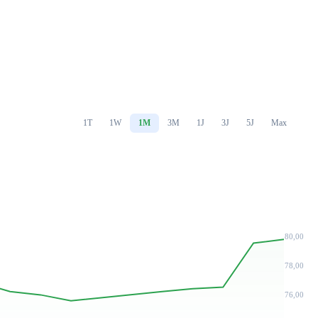
1T
1W
1M
3M
1J
3J
5J
Max
80,00
78,00
76,00