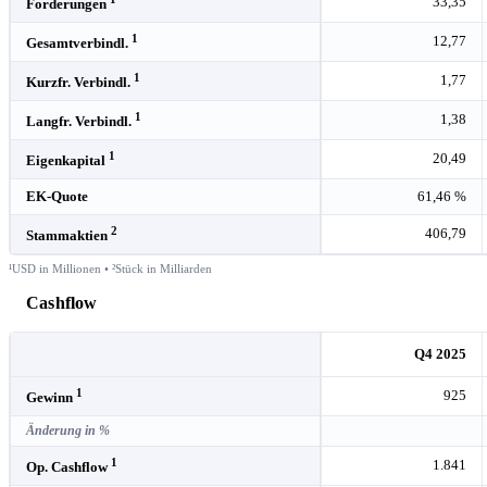
33,35
Forderungen
1
12,77
Gesamtverbindl.
1
1,77
Kurzfr. Verbindl.
1
1,38
Langfr. Verbindl.
1
20,49
Eigenkapital
EK-Quote
61,46 %
2
406,79
Stammaktien
¹USD in Millionen • ²Stück in Milliarden
Cashflow
Q4 2025
1
925
Gewinn
Änderung in %
1
1.841
Op. Cashflow