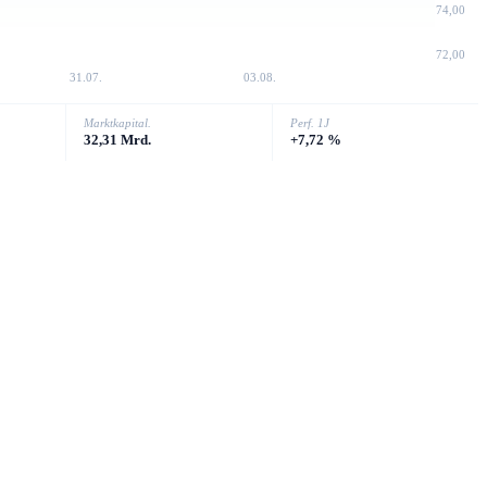
74,00
72,00
31.07.
03.08.
Marktkapital.
Perf. 1J
32,31 Mrd.
+7,72 %