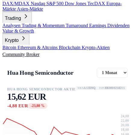
DAX/MDAX
Nasdaq
S&P 500
Dow Jones
TecDAX
Europa-
Märkte
Asien-Märkte
Trading
Analysen
Trading & Momentum
Turnaround
Earnings
Dividenden
Value & Growth
Krypto
Bitcoin
Ethereum & Altcoins
Blockchain
Krypto-Aktien
Community
Broker
Hua Hong Semiconductor
A12DNQ
HK0000218211
WKN
ISIN
HUA HONG SEMICONDUCTOR AKTIE
15,62 EUR
-4,88 EUR
-23,80 %
24,00
22,00
20,00
18,00
16,00