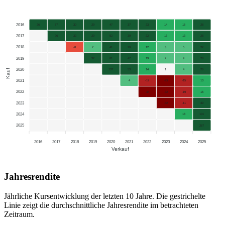
2016
26
57
30
29
47
37
23
14
15
28
2017
96
32
29
52
39
22
13
13
28
2018
-8
7
41
29
12
3
5
22
2019
32
81
47
19
7
9
28
2020
Kauf
137
53
14
1
4
26
2021
4
-19
-23
-15
13
2022
-34
-32
-19
16
2023
-32
-11
39
2024
18
101
2025
267
2016
2017
2018
2019
2020
2021
2022
2023
2024
2025
Verkauf
Jahresrendite
Jährliche Kursentwicklung der letzten 10 Jahre. Die gestrichelte
Linie zeigt die durchschnittliche Jahresrendite im betrachteten
Zeitraum.