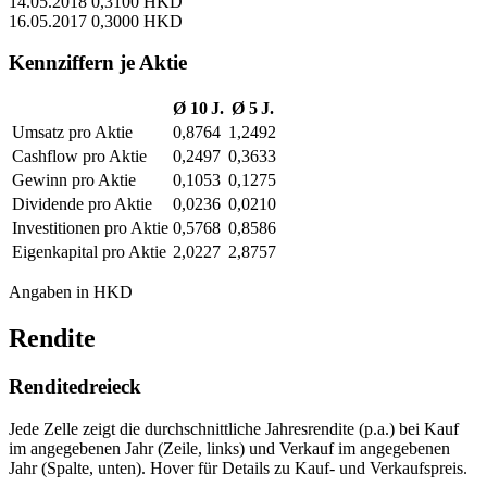
14.05.2018
0,3100 HKD
16.05.2017
0,3000 HKD
Kennziffern je Aktie
Ø 10 J.
Ø 5 J.
Umsatz pro Aktie
0,8764
1,2492
Cashflow pro Aktie
0,2497
0,3633
Gewinn pro Aktie
0,1053
0,1275
Dividende pro Aktie
0,0236
0,0210
Investitionen pro Aktie
0,5768
0,8586
Eigenkapital pro Aktie
2,0227
2,8757
Angaben in HKD
Rendite
Renditedreieck
Jede Zelle zeigt die durchschnittliche Jahresrendite (p.a.) bei Kauf
im angegebenen Jahr (Zeile, links) und Verkauf im angegebenen
Jahr (Spalte, unten). Hover für Details zu Kauf- und Verkaufspreis.