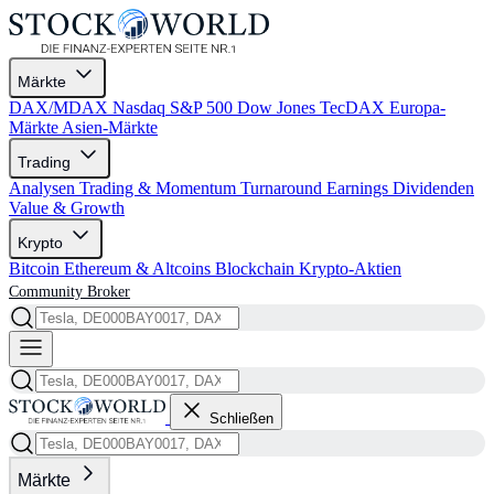
Märkte
DAX/MDAX
Nasdaq
S&P 500
Dow Jones
TecDAX
Europa-
Märkte
Asien-Märkte
Trading
Analysen
Trading & Momentum
Turnaround
Earnings
Dividenden
Value & Growth
Krypto
Bitcoin
Ethereum & Altcoins
Blockchain
Krypto-Aktien
Community
Broker
Schließen
Märkte