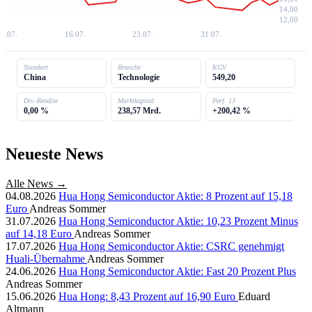
14,00
12,00
8.07.
16.07.
23.07.
31.07.
Standort
Branche
KGV
China
Technologie
549,20
Div.-Rendite
Marktkapital.
Perf. 1J
0,00 %
238,57 Mrd.
+200,42 %
Neueste News
Alle News →
04.08.2026
Hua Hong Semiconductor Aktie: 8 Prozent auf 15,18
Euro
Andreas Sommer
31.07.2026
Hua Hong Semiconductor Aktie: 10,23 Prozent Minus
auf 14,18 Euro
Andreas Sommer
17.07.2026
Hua Hong Semiconductor Aktie: CSRC genehmigt
Huali-Übernahme
Andreas Sommer
24.06.2026
Hua Hong Semiconductor Aktie: Fast 20 Prozent Plus
Andreas Sommer
15.06.2026
Hua Hong: 8,43 Prozent auf 16,90 Euro
Eduard
Altmann