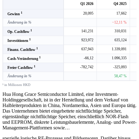
Q1 2026
Q4 2025
1
20,095
17,662
Gewinn
Änderung in %
−12,11 %
1
141,231
310,031
Op. Cashflow
1
923,972
635,124
Investitionen
1
637,943
1.339,091
Finanz. Cashflow
1
-66,12
1.096,335
Cash-Veränderung
1
-782,742
-325,093
Freier Cashflow
Änderung in %
58,47 %
¹ in Millionen HKD
Hua Hong Grace Semiconductor Limited, eine Investment-
Holdinggesellschaft, ist in der Herstellung und dem Verkauf von
Halbleiterprodukten in China, Nordamerika, Asien und Europa tätig.
Das Unternehmen bietet eingebettete nichtflüchtige Speicher,
eigenständige nichtflüchtige Speicher, einschließlich NOR-Flash
und EEPROM, diskrete Leistungsbauelemente, Analog- und Power-
Management-Plattformen sowie
…
spezielle logische RF-Prozesse und Bildsensoren. Darüber hinaus