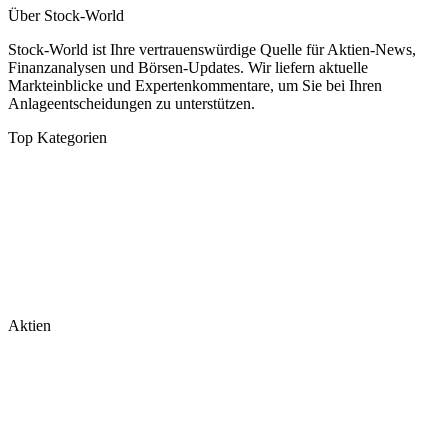
Über Stock-World
Stock-World ist Ihre vertrauenswürdige Quelle für Aktien-News,
Finanzanalysen und Börsen-Updates. Wir liefern aktuelle
Markteinblicke und Expertenkommentare, um Sie bei Ihren
Anlageentscheidungen zu unterstützen.
Top Kategorien
Analysen
DAX/MDAX
Kolumnen
Wirtschaft
Tech & Software
Turnaround
Aktien
Nvidia
Rheinmetall
Palantir
Microsoft