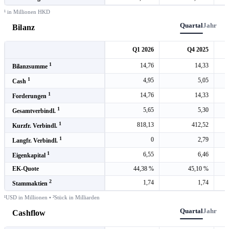
¹ in Millionen HKD
Quartal
Jahr
Bilanz
Q1 2026
Q4 2025
1
14,76
14,33
Bilanzsumme
1
4,95
5,05
Cash
1
14,76
14,33
Forderungen
1
5,65
5,30
Gesamtverbindl.
1
818,13
412,52
Kurzfr. Verbindl.
1
0
2,79
Langfr. Verbindl.
1
6,55
6,46
Eigenkapital
EK-Quote
44,38 %
45,10 %
2
1,74
1,74
Stammaktien
¹USD in Millionen • ²Stück in Milliarden
Quartal
Jahr
Cashflow