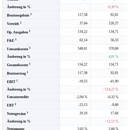
Änderung in %
−0,39 %
1
117,38
92,81
Bruttoergebnis
1
37,64
126,37
Vertrieb
1
134,22
134,71
Op. Ausgaben
1
62,14
56,33
F&E
1
548,61
570,60
Umsatzkosten
Änderung in %
4,01 %
1
134,22
134,71
Gesamtkosten
1
117,38
92,81
Bruttoertrag
1
-19,55
-41,90
EBIT
Änderung in %
−114,27 %
Umsatzrendite
-2,94 %
-6,32 %
1
-23,13
-9,80
EBT
1
20,10
17,66
Nettogewinn
Änderung in %
−12,11 %
Nettomarge
3,02 %
2,66 %