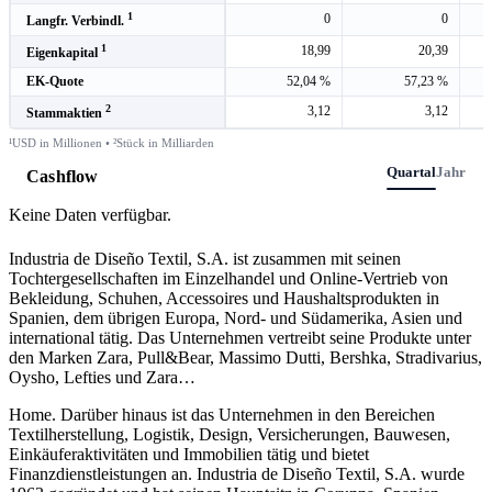
1
0
0
Langfr. Verbindl.
1
18,99
20,39
Eigenkapital
EK-Quote
52,04 %
57,23 %
2
3,12
3,12
Stammaktien
¹USD in Millionen • ²Stück in Milliarden
Quartal
Jahr
Cashflow
Keine Daten verfügbar.
Industria de Diseño Textil, S.A. ist zusammen mit seinen
Tochtergesellschaften im Einzelhandel und Online-Vertrieb von
Bekleidung, Schuhen, Accessoires und Haushaltsprodukten in
Spanien, dem übrigen Europa, Nord- und Südamerika, Asien und
international tätig. Das Unternehmen vertreibt seine Produkte unter
den Marken Zara, Pull&Bear, Massimo Dutti, Bershka, Stradivarius,
Oysho, Lefties und Zara
…
Home. Darüber hinaus ist das Unternehmen in den Bereichen
Textilherstellung, Logistik, Design, Versicherungen, Bauwesen,
Einkäuferaktivitäten und Immobilien tätig und bietet
Finanzdienstleistungen an. Industria de Diseño Textil, S.A. wurde