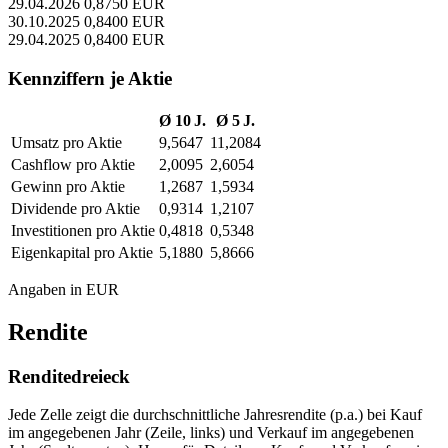
29.04.2026
0,8750 EUR
30.10.2025
0,8400 EUR
29.04.2025
0,8400 EUR
Kennziffern je Aktie
Ø 10 J.
Ø 5 J.
Umsatz pro Aktie
9,5647
11,2084
Cashflow pro Aktie
2,0095
2,6054
Gewinn pro Aktie
1,2687
1,5934
Dividende pro Aktie
0,9314
1,2107
Investitionen pro Aktie
0,4818
0,5348
Eigenkapital pro Aktie
5,1880
5,8666
Angaben in EUR
Rendite
Renditedreieck
Jede Zelle zeigt die durchschnittliche Jahresrendite (p.a.) bei Kauf
im angegebenen Jahr (Zeile, links) und Verkauf im angegebenen