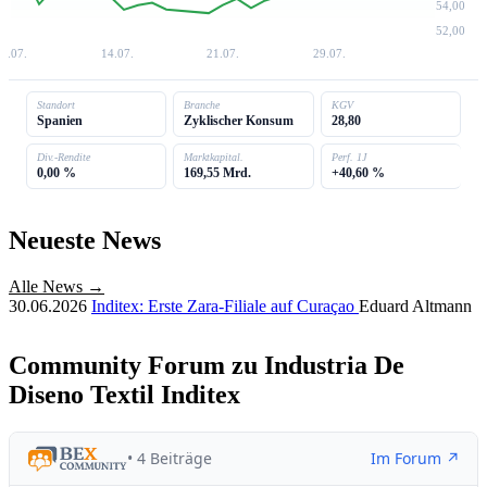
54,00
52,00
6.07.
14.07.
21.07.
29.07.
Standort
Branche
KGV
Spanien
Zyklischer Konsum
28,80
Div.-Rendite
Marktkapital.
Perf. 1J
0,00 %
169,55 Mrd.
+40,60 %
Neueste News
Alle News →
30.06.2026
Inditex: Erste Zara-Filiale auf Curaçao
Eduard Altmann
Community Forum zu Industria De
Diseno Textil Inditex