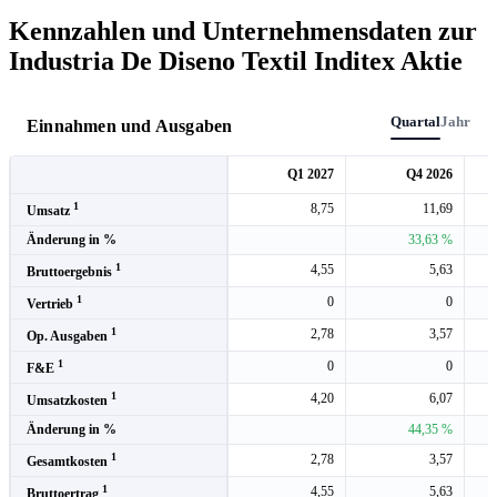
Kennzahlen und Unternehmensdaten zur
Industria De Diseno Textil Inditex Aktie
Quartal
Jahr
Einnahmen und Ausgaben
Q1 2027
Q4 2026
1
8,75
11,69
Umsatz
Änderung in %
33,63 %
1
4,55
5,63
Bruttoergebnis
1
0
0
Vertrieb
1
2,78
3,57
Op. Ausgaben
1
0
0
F&E
1
4,20
6,07
Umsatzkosten
Änderung in %
44,35 %
1
2,78
3,57
Gesamtkosten
1
4,55
5,63
Bruttoertrag