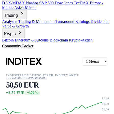
DAX/MDAX
Nasdaq
S&P 500
Dow Jones
TecDAX
Europa-
Märkte
Asien-Märkte
Trading
Analysen
Trading & Momentum
Turnaround
Earnings
Dividenden
Value & Growth
Krypto
Bitcoin
Ethereum & Altcoins
Blockchain
Krypto-Aktien
Community
Broker
INDUSTRIA DE DISENO TEXTIL INDITEX AKTIE
A11873
ES0148396007
WKN
ISIN
58,50 EUR
+2,52 EUR
+4,50 %
60,00
58,00
56,00