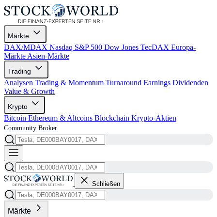
Märkte
DAX/MDAX
Nasdaq
S&P 500
Dow Jones
TecDAX
Europa-
Märkte
Asien-Märkte
Trading
Analysen
Trading & Momentum
Turnaround
Earnings
Dividenden
Value & Growth
Krypto
Bitcoin
Ethereum & Altcoins
Blockchain
Krypto-Aktien
Community
Broker
Schließen
Märkte