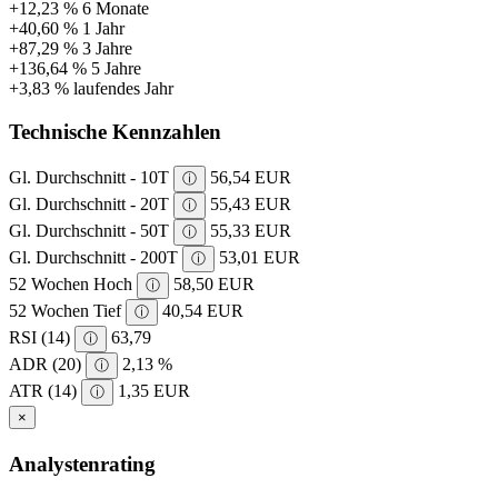
+12,23 %
6 Monate
+40,60 %
1 Jahr
+87,29 %
3 Jahre
+136,64 %
5 Jahre
+3,83 %
laufendes Jahr
Technische Kennzahlen
Gl. Durchschnitt - 10T
56,54 EUR
ⓘ
Gl. Durchschnitt - 20T
55,43 EUR
ⓘ
Gl. Durchschnitt - 50T
55,33 EUR
ⓘ
Gl. Durchschnitt - 200T
53,01 EUR
ⓘ
52 Wochen Hoch
58,50 EUR
ⓘ
52 Wochen Tief
40,54 EUR
ⓘ
RSI (14)
63,79
ⓘ
ADR (20)
2,13 %
ⓘ
ATR (14)
1,35 EUR
ⓘ
×
Analystenrating