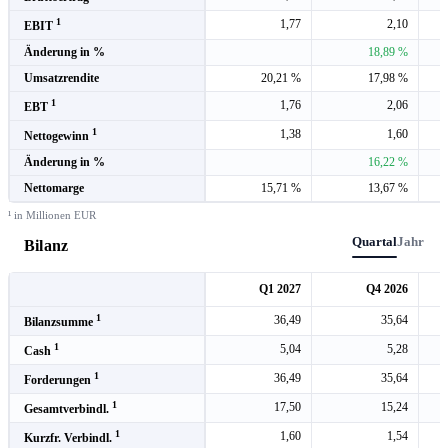
1
1,77
2,10
EBIT
Änderung in %
18,89 %
Umsatzrendite
20,21 %
17,98 %
1
1,76
2,06
EBT
1
1,38
1,60
Nettogewinn
Änderung in %
16,22 %
Nettomarge
15,71 %
13,67 %
¹ in Millionen EUR
Quartal
Jahr
Bilanz
Q1 2027
Q4 2026
1
36,49
35,64
Bilanzsumme
1
5,04
5,28
Cash
1
36,49
35,64
Forderungen
1
17,50
15,24
Gesamtverbindl.
1
1,60
1,54
Kurzfr. Verbindl.