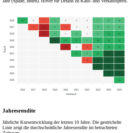
Jahr (Spalte, unten). Hover für Details zu Kauf- und Verkaufspreis.
2016
10
0
-7
4
0
2
0
7
9
10
2017
-7
-14
2
-2
0
-1
6
9
10
2018
-19
9
0
3
1
9
12
13
2019
47
12
12
7
16
18
18
2020
Kauf
-14
-2
-4
10
14
14
2021
15
2
20
22
21
2022
-8
23
25
23
2023
63
45
35
2024
33
25
2025
18
2016
2017
2018
2019
2020
2021
2022
2023
2024
2025
Verkauf
Jahresrendite
Jährliche Kursentwicklung der letzten 10 Jahre. Die gestrichelte
Linie zeigt die durchschnittliche Jahresrendite im betrachteten
Zeitraum.