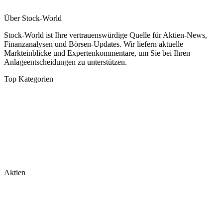
Über Stock-World
Stock-World ist Ihre vertrauenswürdige Quelle für Aktien-News,
Finanzanalysen und Börsen-Updates. Wir liefern aktuelle
Markteinblicke und Expertenkommentare, um Sie bei Ihren
Anlageentscheidungen zu unterstützen.
Top Kategorien
Analysen
DAX/MDAX
Kolumnen
Wirtschaft
Tech & Software
Turnaround
Aktien
Nvidia
Rheinmetall
Palantir