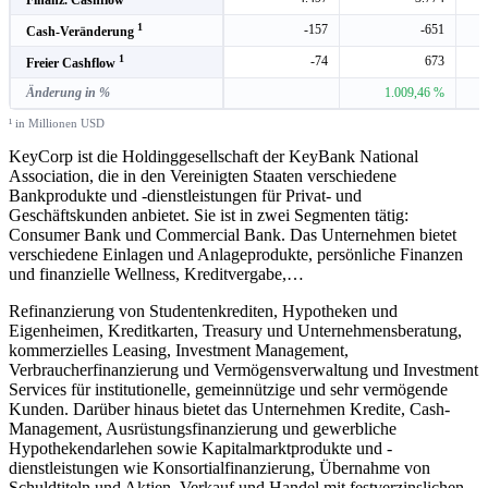
1
-157
-651
Cash-Veränderung
1
-74
673
Freier Cashflow
Änderung in %
1.009,46 %
¹ in Millionen USD
KeyCorp ist die Holdinggesellschaft der KeyBank National
Association, die in den Vereinigten Staaten verschiedene
Bankprodukte und -dienstleistungen für Privat- und
Geschäftskunden anbietet. Sie ist in zwei Segmenten tätig:
Consumer Bank und Commercial Bank. Das Unternehmen bietet
verschiedene Einlagen und Anlageprodukte, persönliche Finanzen
und finanzielle Wellness, Kreditvergabe,
…
Refinanzierung von Studentenkrediten, Hypotheken und
Eigenheimen, Kreditkarten, Treasury und Unternehmensberatung,
kommerzielles Leasing, Investment Management,
Verbraucherfinanzierung und Vermögensverwaltung und Investment
Services für institutionelle, gemeinnützige und sehr vermögende
Kunden. Darüber hinaus bietet das Unternehmen Kredite, Cash-
Management, Ausrüstungsfinanzierung und gewerbliche
Hypothekendarlehen sowie Kapitalmarktprodukte und -
dienstleistungen wie Konsortialfinanzierung, Übernahme von
Schuldtiteln und Aktien, Verkauf und Handel mit festverzinslichen