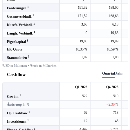
1
191,32
188,66
Forderungen
1
171,52
168,68
Gesamtverbindl.
1
3,68
6,18
Kurzfr. Verbindl.
1
0
10,88
Langfr. Verbindl.
1
19,80
19,99
Eigenkapital
EK-Quote
10,35 %
10,59 %
2
1,07
1,08
Stammaktien
¹USD in Millionen • ²Stück in Milliarden
Quartal
Jahr
Cashflow
Q1 2026
Q4 2025
1
522
510
Gewinn
Änderung in %
−2,30 %
1
-62
718
Op. Cashflow
1
12
45
Investitionen
1
4.497
-3.774
Finanz. Cashflow