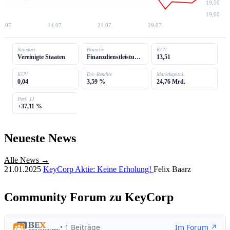
19,50
19,00
6.07.
14.07.
21.07.
29.07.
Standort
Branche
KGV
Vereinigte Staaten
Finanzdienstleistungen
13,51
KUV
Div.-Rendite
Marktkapital.
0,04
3,59 %
24,76 Mrd.
Perf. 1J
+37,11 %
Neueste News
Alle News →
21.01.2025
KeyCorp Aktie: Keine Erholung!
Felix Baarz
Community Forum zu KeyCorp