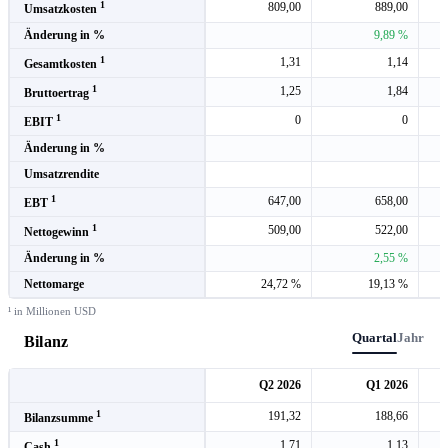
1
809,00
889,00
Umsatzkosten
Änderung in %
9,89 %
1
1,31
1,14
Gesamtkosten
1
1,25
1,84
Bruttoertrag
1
0
0
EBIT
Änderung in %
Umsatzrendite
1
647,00
658,00
EBT
1
509,00
522,00
Nettogewinn
Änderung in %
2,55 %
Nettomarge
24,72 %
19,13 %
¹ in Millionen USD
Quartal
Jahr
Bilanz
Q2 2026
Q1 2026
1
191,32
188,66
Bilanzsumme
1
1,71
1,13
Cash