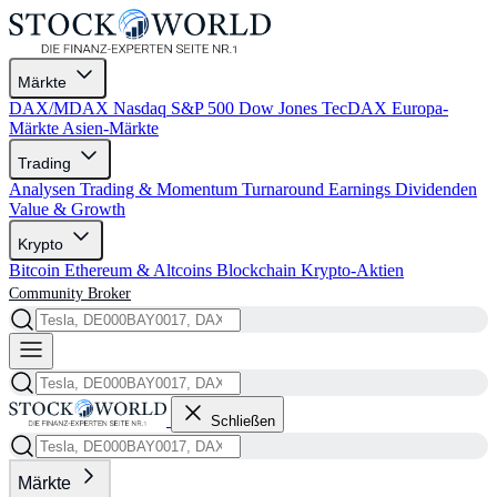
Märkte
DAX/MDAX
Nasdaq
S&P 500
Dow Jones
TecDAX
Europa-
Märkte
Asien-Märkte
Trading
Analysen
Trading & Momentum
Turnaround
Earnings
Dividenden
Value & Growth
Krypto
Bitcoin
Ethereum & Altcoins
Blockchain
Krypto-Aktien
Community
Broker
Schließen
Märkte