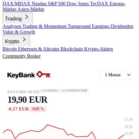
DAX/MDAX
Nasdaq
S&P 500
Dow Jones
TecDAX
Europa-
Märkte
Asien-Märkte
Trading
Analysen
Trading & Momentum
Turnaround
Earnings
Dividenden
Value & Growth
Krypto
Bitcoin
Ethereum & Altcoins
Blockchain
Krypto-Aktien
Community
Broker
869353
US4932671088
WKN
ISIN
KEYCORP AKTIE
19,90 EUR
-0,17 EUR
-0,85 %
21,00
20,50
20,00