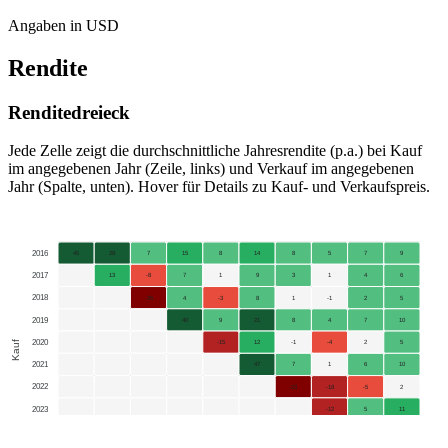
Angaben in USD
Rendite
Renditedreieck
Jede Zelle zeigt die durchschnittliche Jahresrendite (p.a.) bei Kauf
im angegebenen Jahr (Zeile, links) und Verkauf im angegebenen
Jahr (Spalte, unten). Hover für Details zu Kauf- und Verkaufspreis.
2016
45
28
7
15
8
14
8
5
7
9
2017
13
-8
7
1
9
3
1
4
6
2018
-25
4
-3
8
1
-1
2
5
2019
40
9
21
8
4
7
10
2020
Kauf
-15
12
-1
-4
2
5
2021
47
7
1
6
10
2022
-23
-18
-5
2
2023
-12
5
11
2024
24
24