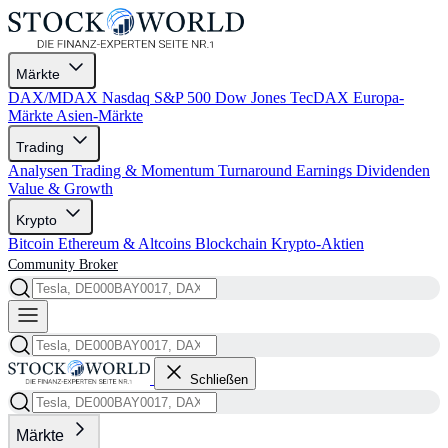
Märkte
DAX/MDAX
Nasdaq
S&P 500
Dow Jones
TecDAX
Europa-
Märkte
Asien-Märkte
Trading
Analysen
Trading & Momentum
Turnaround
Earnings
Dividenden
Value & Growth
Krypto
Bitcoin
Ethereum & Altcoins
Blockchain
Krypto-Aktien
Community
Broker
Schließen
Märkte