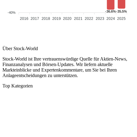
-36.6%
-35.5%
-40%
2016
2017
2018
2019
2020
2021
2022
2023
2024
2025
Über Stock-World
Stock-World ist Ihre vertrauenswürdige Quelle für Aktien-News,
Finanzanalysen und Börsen-Updates. Wir liefern aktuelle
Markteinblicke und Expertenkommentare, um Sie bei Ihren
Anlageentscheidungen zu unterstützen.
Top Kategorien
Analysen
DAX/MDAX
Kolumnen
Wirtschaft
Tech & Software
Turnaround