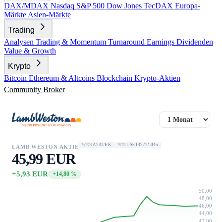
DAX/MDAX
Nasdaq
S&P 500
Dow Jones
TecDAX
Europa-
Märkte
Asien-Märkte
Trading
Analysen
Trading & Momentum
Turnaround
Earnings
Dividenden
Value & Growth
Krypto
Bitcoin
Ethereum & Altcoins
Blockchain
Krypto-Aktien
Community
Broker
A2ATEK
US5132721045
WKN
ISIN
LAMB WESTON AKTIE
45,99 EUR
+5,93 EUR
+14,80 %
50,00
48,00
46,00
44,00
42,00