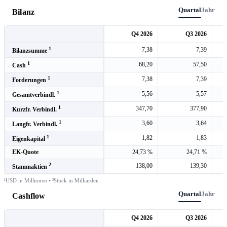
Quartal
Jahr
Bilanz
Q4 2026
Q3 2026
1
7,38
7,39
Bilanzsumme
1
68,20
57,50
Cash
1
7,38
7,39
Forderungen
1
5,56
5,57
Gesamtverbindl.
1
347,70
377,90
Kurzfr. Verbindl.
1
3,60
3,64
Langfr. Verbindl.
1
1,82
1,83
Eigenkapital
EK-Quote
24,73 %
24,71 %
2
138,00
139,30
Stammaktien
¹USD in Millionen • ²Stück in Milliarden
Quartal
Jahr
Cashflow
Q4 2026
Q3 2026