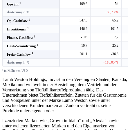
1
109,6
54
Gewinn
Änderung in %
−50,73 %
1
347,3
65,2
Op. Cashflow
1
146,2
101,5
Investitionen
1
-195
7,7
Finanz. Cashflow
1
10,7
-25,2
Cash-Veränderung
1
201,1
-36,3
Freier Cashflow
Änderung in %
−118,05 %
¹ in Millionen USD
Lamb Weston Holdings, Inc. ist in den Vereinigten Staaten, Kanada,
Mexiko und weltweit in der Herstellung, dem Vertrieb und der
Vermarktung von Tiefkühlkartoffelprodukten tätig. Das
Unternehmen bietet Tiefkühlkartoffeln, Zutaten für die Gastronomie
und Vorspeisen unter der Marke Lamb Weston sowie unter
verschiedenen Kundenmarken an. Zudem vertreibt es seine
Produkte unter eigenen oder
…
lizenzierten Marken wie „Grown in Idaho“ und „Alexia“ sowie
unter weiteren lizenzierten Marken und den Eigenmarken von