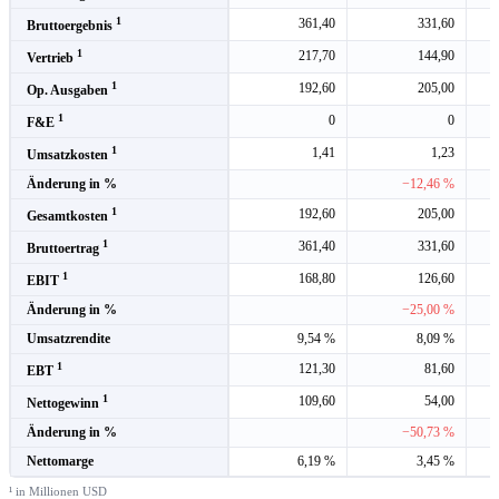
1
361,40
331,60
Bruttoergebnis
1
217,70
144,90
Vertrieb
1
192,60
205,00
Op. Ausgaben
1
0
0
F&E
1
1,41
1,23
Umsatzkosten
Änderung in %
−12,46 %
1
192,60
205,00
Gesamtkosten
1
361,40
331,60
Bruttoertrag
1
168,80
126,60
EBIT
Änderung in %
−25,00 %
Umsatzrendite
9,54 %
8,09 %
1
121,30
81,60
EBT
1
109,60
54,00
Nettogewinn
Änderung in %
−50,73 %
Nettomarge
6,19 %
3,45 %
¹ in Millionen USD