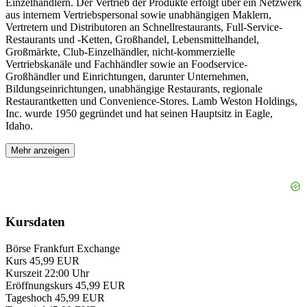
Einzelhändlern. Der Vertrieb der Produkte erfolgt über ein Netzwerk
aus internem Vertriebspersonal sowie unabhängigen Maklern,
Vertretern und Distributoren an Schnellrestaurants, Full-Service-
Restaurants und -Ketten, Großhandel, Lebensmittelhandel,
Großmärkte, Club-Einzelhändler, nicht-kommerzielle
Vertriebskanäle und Fachhändler sowie an Foodservice-
Großhändler und Einrichtungen, darunter Unternehmen,
Bildungseinrichtungen, unabhängige Restaurants, regionale
Restaurantketten und Convenience-Stores. Lamb Weston Holdings,
Inc. wurde 1950 gegründet und hat seinen Hauptsitz in Eagle,
Idaho.
Mehr anzeigen
Kursdaten
Börse
Frankfurt Exchange
Kurs
45,99 EUR
Kurszeit
22:00 Uhr
Eröffnungskurs
45,99 EUR
Tageshoch
45,99 EUR