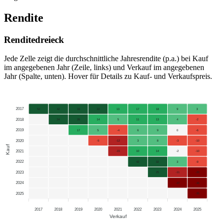
Rendite
Renditedreieck
Jede Zelle zeigt die durchschnittliche Jahresrendite (p.a.) bei Kauf
im angegebenen Jahr (Zeile, links) und Verkauf im angegebenen
Jahr (Spalte, unten). Hover für Details zu Kauf- und Verkaufspreis.
2017
52
42
33
22
13
17
18
9
3
2018
34
26
14
5
11
13
4
-2
2019
17
5
-4
6
9
0
-6
2020
-5
-12
3
8
-3
-10
Kauf
2021
-15
10
14
-2
-10
2022
42
32
3
-9
2023
25
-11
-20
2024
-37
-36
2025
-35
2017
2018
2019
2020
2021
2022
2023
2024
2025
Verkauf