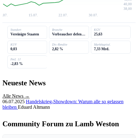
40,00
38,00
7.07.
15.07.
22.07.
30.07.
Standort
Branche
KGV
Vereinigte Staaten
Verbraucher defensiv
25,63
KUV
Div.-Rendite
Marktkapital.
0,03
2,82 %
7,33 Mrd.
Perf. 1J
-2,83 %
Neueste News
Alle News →
06.07.2025
Handelskrieg-Showdown: Warum alle so gelassen
bleiben
Eduard Altmann
Community Forum zu Lamb Weston