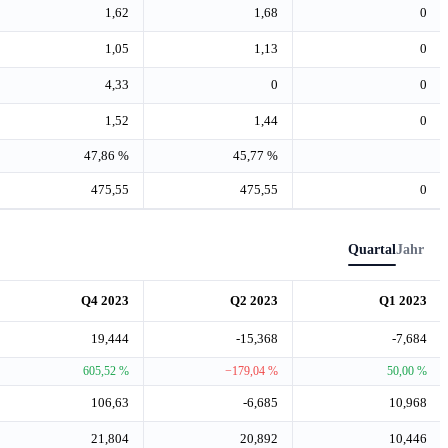
1,62
1,68
0
1,05
1,13
0
4,33
0
0
1,52
1,44
0
47,86 %
45,77 %
475,55
475,55
0
Quartal
Jahr
Q4 2023
Q2 2023
Q1 2023
19,444
-15,368
-7,684
605,52 %
−179,04 %
50,00 %
106,63
-6,685
10,968
21,804
20,892
10,446