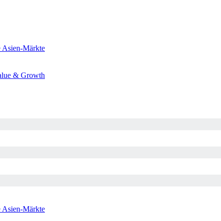
e
Asien-Märkte
alue & Growth
e
Asien-Märkte