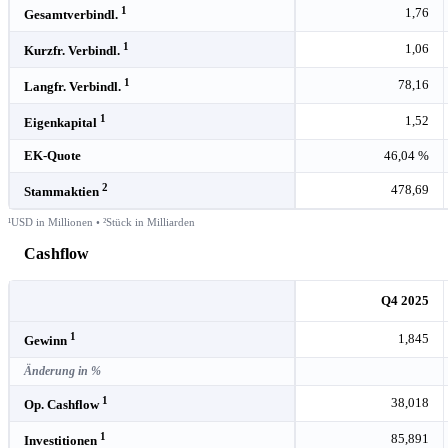
1
1,76
Gesamtverbindl.
1
1,06
Kurzfr. Verbindl.
1
78,16
Langfr. Verbindl.
1
1,52
Eigenkapital
EK-Quote
46,04 %
2
478,69
Stammaktien
¹USD in Millionen • ²Stück in Milliarden
Cashflow
Q4 2025
1
1,845
Gewinn
Änderung in %
1
38,018
Op. Cashflow
1
85,891
Investitionen