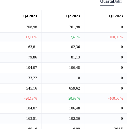
Quartal
Jahr
Q4 2023
Q2 2023
Q1 2023
708,98
761,98
0
−13,11 %
7,48 %
−100,00 %
163,81
102,36
0
79,86
81,13
0
104,07
106,48
0
33,22
0
0
545,16
659,62
0
−20,19 %
20,99 %
−100,00 %
104,07
106,48
0
163,81
102,36
0
60,16
6,99
-264,5