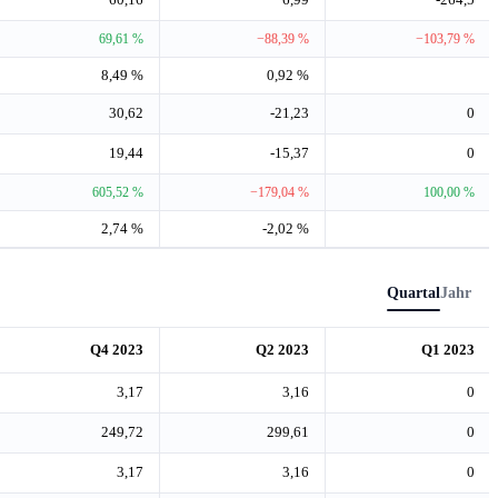
69,61 %
−88,39 %
−103,79 %
8,49 %
0,92 %
30,62
-21,23
0
19,44
-15,37
0
605,52 %
−179,04 %
100,00 %
2,74 %
-2,02 %
Quartal
Jahr
Q4 2023
Q2 2023
Q1 2023
3,17
3,16
0
249,72
299,61
0
3,17
3,16
0