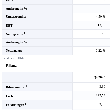
EBIT
Änderung in %
Umsatzrendite
4,50 %
1
13,30
EBT
1
1,84
Nettogewinn
Änderung in %
Nettomarge
0,22 %
¹ in Millionen HKD
Bilanz
Q4 2025
1
3,30
Bilanzsumme
1
187,52
Cash
1
3,30
Forderungen