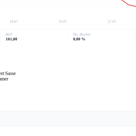
19.07.
23.07.
27.07.
KGV
Div.-Rendite
161,00
0,00 %
rt Sasse
mmer