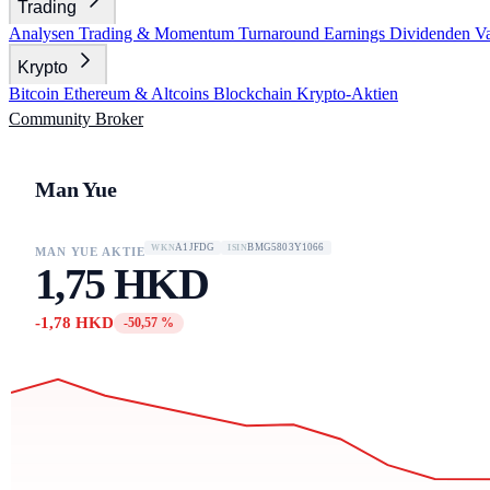
Trading
Analysen
Trading & Momentum
Turnaround
Earnings
Dividenden
V
Krypto
Bitcoin
Ethereum & Altcoins
Blockchain
Krypto-Aktien
Community
Broker
Man Yue
A1JFDG
BMG5803Y1066
WKN
ISIN
MAN YUE AKTIE
1,75 HKD
-1,78 HKD
-50,57 %