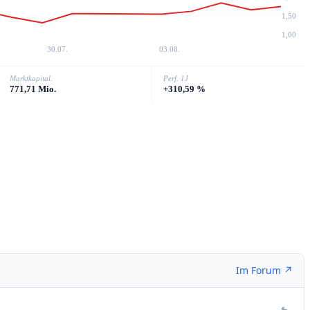
1,50
1,00
30.07.
03.08.
Marktkapital.
Perf. 1J
771,71 Mio.
+310,59 %