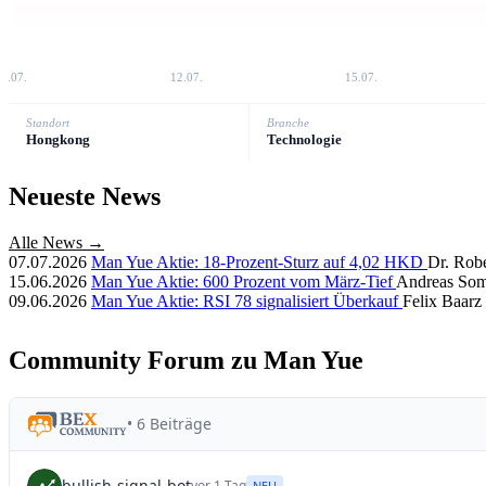
8.07.
12.07.
15.07.
Standort
Branche
Hongkong
Technologie
Neueste News
Alle News →
07.07.2026
Man Yue Aktie: 18-Prozent-Sturz auf 4,02 HKD
Dr. Robe
15.06.2026
Man Yue Aktie: 600 Prozent vom März-Tief
Andreas So
09.06.2026
Man Yue Aktie: RSI 78 signalisiert Überkauf
Felix Baarz
Community Forum zu Man Yue