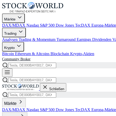
Märkte
DAX/MDAX
Nasdaq
S&P 500
Dow Jones
TecDAX
Europa-Märkt
Trading
Analysen
Trading & Momentum
Turnaround
Earnings
Dividenden
V
Krypto
Bitcoin
Ethereum & Altcoins
Blockchain
Krypto-Aktien
Community
Broker
Schließen
Märkte
DAX/MDAX
Nasdaq
S&P 500
Dow Jones
TecDAX
Europa-Märkt