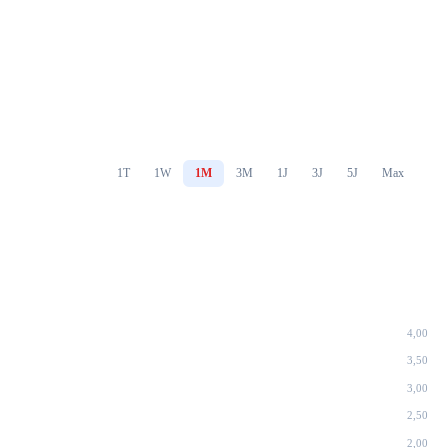
1T
1W
1M
3M
1J
3J
5J
Max
4,00
3,50
3,00
2,50
2,00