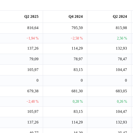
Q2 2025
Q4 2024
Q2 2024
816,64
795,59
815,98
−1,94 %
−2,58 %
2,56 %
137,26
114,29
132,93
79,09
78,97
78,47
105,97
83,15
104,47
0
0
0
679,38
681,30
683,05
−2,48 %
0,28 %
0,26 %
105,97
83,15
104,47
137,26
114,29
132,93
40,77
16,20
35,47