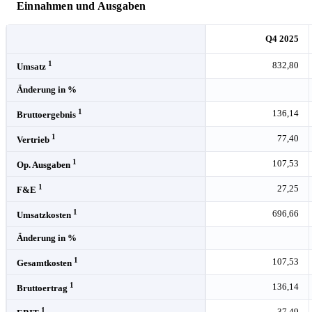
Einnahmen und Ausgaben
Q4 2025
1
832,80
Umsatz
Änderung in %
1
136,14
Bruttoergebnis
1
77,40
Vertrieb
1
107,53
Op. Ausgaben
1
27,25
F&E
1
696,66
Umsatzkosten
Änderung in %
1
107,53
Gesamtkosten
1
136,14
Bruttoertrag
1
37,49