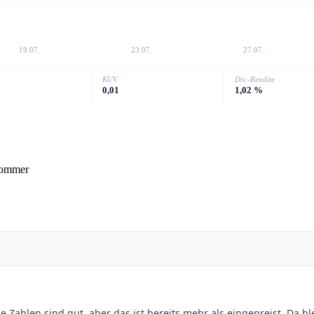
19.07.
23.07.
27.07.
KUV
Div.-Rendite
0,01
1,02 %
Sommer