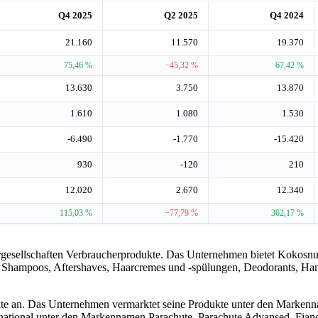
Q4 2025
Q2 2025
Q4 2024
21.160
11.570
19.370
75,46 %
−45,32 %
67,42 %
13.630
3.750
13.870
1.610
1.080
1.530
-6.490
-1.770
-15.420
930
-120
210
12.020
2.670
12.340
115,03 %
−77,79 %
362,17 %
rgesellschaften Verbraucherprodukte. Das Unternehmen bietet Kokosnus
 Shampoos, Aftershaves, Haarcremes und -spülungen, Deodorants, Hand
 an. Das Unternehmen vermarktet seine Produkte unter den Markennam
rnational unter den Markennamen Parachute, Parachute Advansed, Fianc