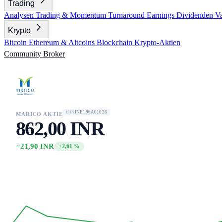
Trading
Analysen
Trading & Momentum
Turnaround
Earnings
Dividenden
V
Krypto
Bitcoin
Ethereum & Altcoins
Blockchain
Krypto-Aktien
Community
Broker
INE196A01026
ISIN
MARICO AKTIE
862,00 INR
+21,90 INR
+2,61 %