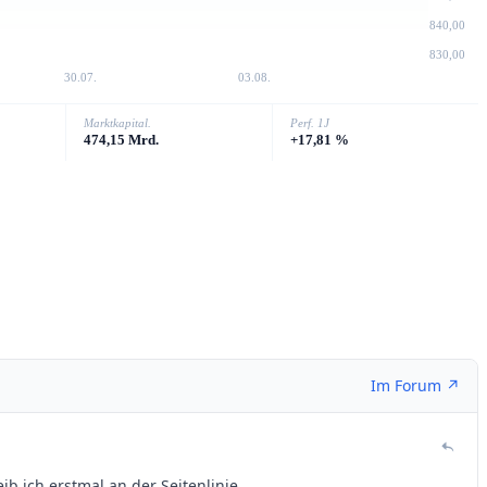
840,00
830,00
30.07.
03.08.
Marktkapital.
Perf. 1J
474,15 Mrd.
+17,81 %