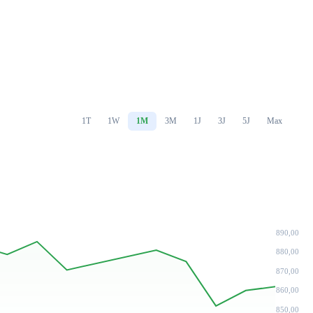
1T
1W
1M
3M
1J
3J
5J
Max
890,00
880,00
870,00
860,00
850,00