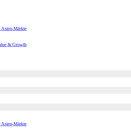
e
Asien-Märkte
alue & Growth
e
Asien-Märkte