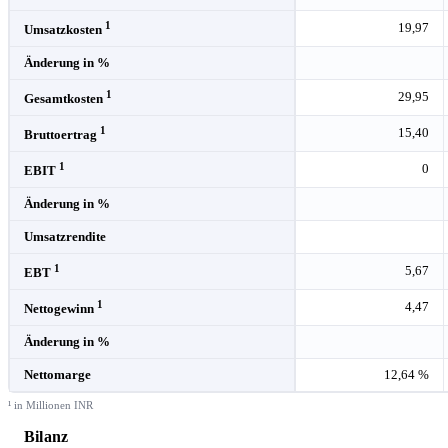
1
19,97
Umsatzkosten
Änderung in %
1
29,95
Gesamtkosten
1
15,40
Bruttoertrag
1
0
EBIT
Änderung in %
Umsatzrendite
1
5,67
EBT
1
4,47
Nettogewinn
Änderung in %
Nettomarge
12,64 %
¹ in Millionen INR
Bilanz