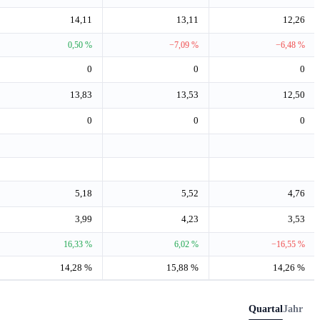
14,11
13,11
12,26
0,50 %
−7,09 %
−6,48 %
0
0
0
13,83
13,53
12,50
0
0
0
5,18
5,52
4,76
3,99
4,23
3,53
16,33 %
6,02 %
−16,55 %
14,28 %
15,88 %
14,26 %
Quartal
Jahr