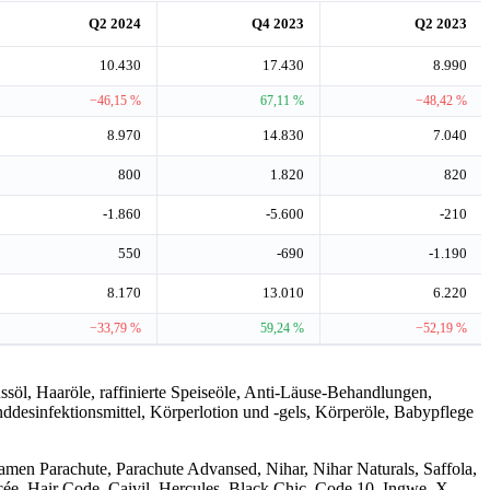
Q2 2024
Q4 2023
Q2 2023
10.430
17.430
8.990
−46,15 %
67,11 %
−48,42 %
8.970
14.830
7.040
800
1.820
820
-1.860
-5.600
-210
550
-690
-1.190
8.170
13.010
6.220
−33,79 %
59,24 %
−52,19 %
söl, Haaröle, raffinierte Speiseöle, Anti-Läuse-Behandlungen,
desinfektionsmittel, Körperlotion und -gels, Körperöle, Babypflege
en Parachute, Parachute Advansed, Nihar, Nihar Naturals, Saffola,
ée, Hair Code, Caivil, Hercules, Black Chic, Code 10, Ingwe, X-