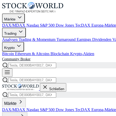
Märkte
DAX/MDAX
Nasdaq
S&P 500
Dow Jones
TecDAX
Europa-Märkt
Trading
Analysen
Trading & Momentum
Turnaround
Earnings
Dividenden
V
Krypto
Bitcoin
Ethereum & Altcoins
Blockchain
Krypto-Aktien
Community
Broker
Schließen
Märkte
DAX/MDAX
Nasdaq
S&P 500
Dow Jones
TecDAX
Europa-Märkt