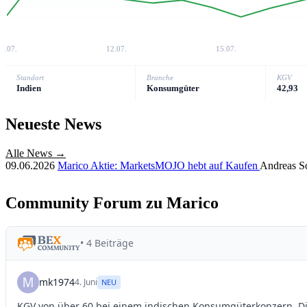
8.07.
12.07.
15.07.
Standort
Branche
KGV
Indien
Konsumgüter
42,93
Neueste News
Alle News →
09.06.2026
Marico Aktie: MarketsMOJO hebt auf Kaufen
Andreas 
Community Forum zu Marico