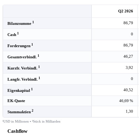
Q2 2026
1
86,79
Bilanzsumme
1
0
Cash
1
86,79
Forderungen
1
46,27
Gesamtverbindl.
1
3,92
Kurzfr. Verbindl.
1
0
Langfr. Verbindl.
1
40,52
Eigenkapital
EK-Quote
46,69 %
2
1,30
Stammaktien
¹USD in Millionen • ²Stück in Milliarden
Cashflow