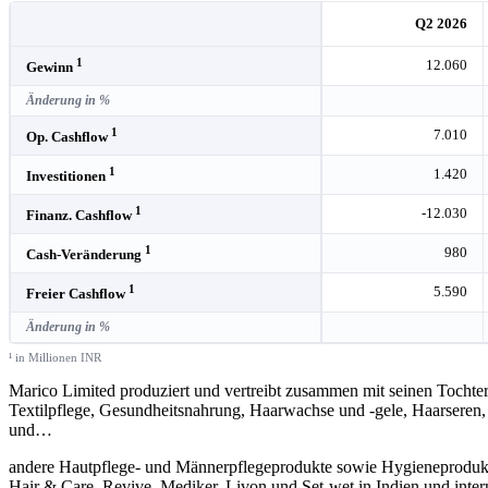
Q2 2026
1
12.060
Gewinn
Änderung in %
1
7.010
Op. Cashflow
1
1.420
Investitionen
1
-12.030
Finanz. Cashflow
1
980
Cash-Veränderung
1
5.590
Freier Cashflow
Änderung in %
¹ in Millionen INR
Marico Limited produziert und vertreibt zusammen mit seinen Tochte
Textilpflege, Gesundheitsnahrung, Haarwachse und -gele, Haarseren,
und
…
andere Hautpflege- und Männerpflegeprodukte sowie Hygieneprodukte
Hair & Care, Revive, Mediker, Livon und Set-wet in Indien und inte